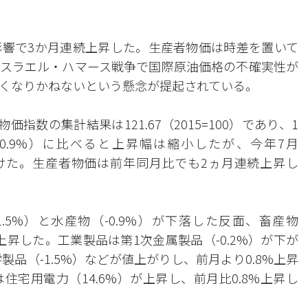
響で3か月連続上昇した。生産者物価は時差を置いて
スラエル・ハマース戦争で国際原油価格の不確実性が
くなりかねないという懸念が提起されている。
指数の集計結果は121.67（2015=100）であり、1
0.9%）に比べると上昇幅は縮小したが、今年7月
続けた。生産者物価は前年同月比でも2ヵ月連続上昇し
.5%）と水産物（-0.9%）が下落した反面、畜産物
%上昇した。工業製品は第1次金属製品（-0.2%）が下が
製品（-1.5%）などが値上がりし、前月より0.8%上昇
宅用電力（14.6%）が上昇し、前月比0.8%上昇し