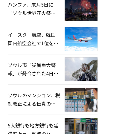
ハンファ、来月5日に
「ソウル世界花火祭り
2026」開催…韓・米・
英の3カ国が参加
イースター航空、韓国
国内航空会社で1位を記
録…「上半期搭乗率
93%」
ソウル市「猛暑重大警
報」が発令された4日、
熱中症患者39人追加発
生
ソウルのマンション、税
制改正による伝貰の月
貰化加速を憂慮
5大銀行も地方銀行も延
滞率上昇…融資のハー