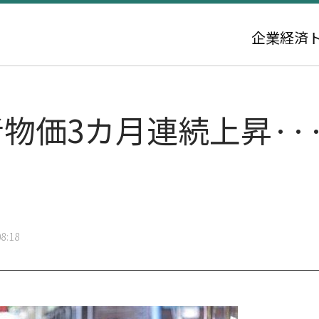
企業
経済
物価3カ月連続上昇··
8:18