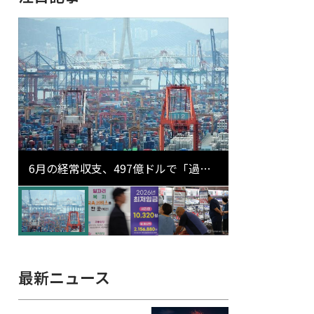
6月の経常収支、497億ドルで「過去
最大」…輸出が初の1000億ドル突破
最新ニュース