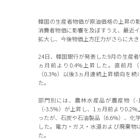
韓国の生産者物価が原油価格の上昇の影
消費者物価に影響を及ぼすうえ、最近イ
拡大し、今後物価上方圧力がさらに大き
24日、韓国銀行が発表した9月の生産者物価
ヵ月前より0.4%上昇した。直前月（
（0.3%）以後3ヵ月連続上昇傾向を
た。
部門別には、農林水産品が農産物（-1
（-3.5%）が上昇し、1ヵ月前より0.2
ったが、石炭や石油製品（6.6%）、化学
した。電力・ガス・水道および廃棄物は住
た。