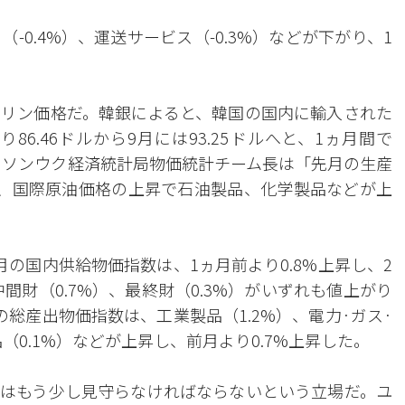
0.4%）、運送サービス（-0.3%）などが下がり、1
リン価格だ。韓銀によると、韓国の国内に輸入された
6.46ドルから9月には93.25ドルへと、1ヵ月間で
ユ・ソンウク経済統計局物価統計チーム長は「先月の生産
、国際原油価格の上昇で石油製品、化学製品などが上
の国内供給物価指数は、1ヵ月前より0.8%上昇し、2
間財（0.7%）、最終財（0.3%）がいずれも値上がり
総産出物価指数は、工業製品（1.2%）、電力·ガス·
（0.1%）などが上昇し、前月より0.7%上昇した。
はもう少し見守らなければならないという立場だ。ユ