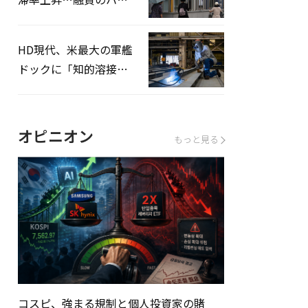
ドルはさらに高く
HD現代、米最大の軍艦
ドックに「知的溶接」
システムを導入へ
オピニオン
もっと見る
コスピ、強まる規制と個人投資家の賭