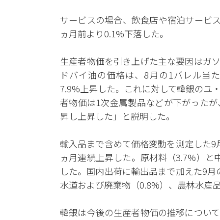
サービスの場合、飲食店や宿泊サービス（-
ヵ月前より0.1%下落した。
生産者物価を引き上げた主な要因はガソ
ドバイ油の価格は、8月の1バレル当たり8
7.9%上昇した。これに対して韓銀の
者物価は1次金属製品などが下がったが
昇し上昇した」と説明した。
輸入品まで含めて価格変動を測定した9月
ヵ月連続上昇した。原材料（3.7%）と中
した。国内出荷に輸出品まで加えた9月の
水道および廃棄物（0.8%）、農林水産品
韓銀は今後の生産者物価の推移について