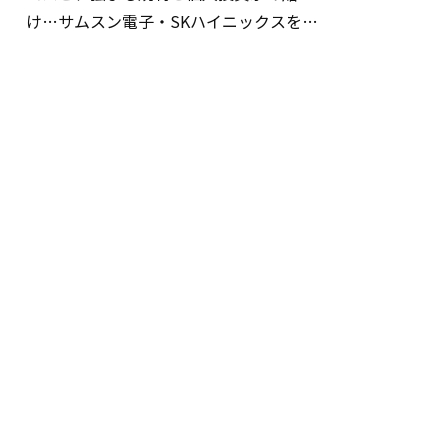
け…サムスン電子・SKハイニックスを巡
る明暗