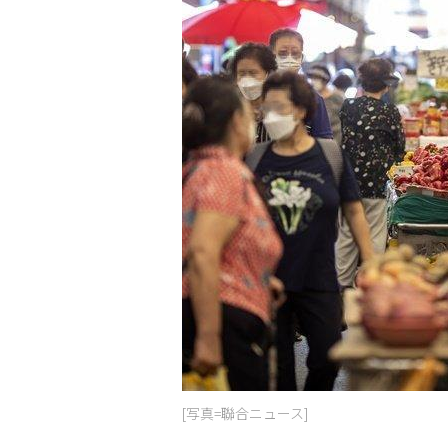
[写真=聯合ニュース]