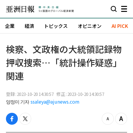
企業
経済
トピックス
オピニオン
AI PICK
検察、文政権の大統領記録物
押収捜索…「統計操作疑惑」
関連
登録 : 2023-10-20 14:30:57
修正 : 2023-10-20 14:30:57
양정미 기자
ssaleya@ajunews.com
f
t
z
Z
a
w
o
o
c
i
o
o