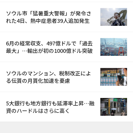
ソウル市「猛暑重大警報」が発令さ
れた4日、熱中症患者39人追加発生
6月の経常収支、497億ドルで「過去
最大」…輸出が初の1000億ドル突破
ソウルのマンション、税制改正によ
る伝貰の月貰化加速を憂慮
5大銀行も地方銀行も延滞率上昇…融
資のハードルはさらに高く