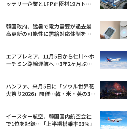
ッテリー企業とLFP正極材19万トン
の供給契約を締結
韓国政府、猛暑で電力需要が過去最
高更新の可能性に需給対応体制を点
検
エアプレミア、11月5日から仁川〜ホ
ーチミン路線運航へ…3年2ヶ月ぶり
の再開
ハンファ、来月5日に「ソウル世界花
火祭り2026」開催…韓・米・英の3カ
国が参加
イースター航空、韓国国内航空会社
で1位を記録…「上半期搭乗率93%」