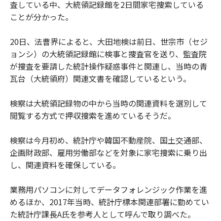
査している中、大統領記録館を2日間家宅捜索している
ことが分かった。
20日、法曹界によると、大田地検は前日、世宗市（セジ
ョンシ）の大統領記録館に検事と捜査官を送り、監査院
が捜査を要請した統計操作疑惑事件と関連し、当時の青
瓦台（大統領府）関連文書を確認しているという。
検察は大統領記録物の中から当時の関連資料を選別して
閲覧する方式で押収捜索を進めているそうだ。
検察は今月初め、統計庁や韓国不動産院、国土交通部、
企画財政部、雇用労働部などを対象に家宅捜索に乗り出
し、関連資料を確保している。
業務用パソコンに対してデータフォレンジック作業を進
めるほか、2017年当時、統計庁標本関連部署に勤めてい
た統計庁課長A氏を参考人として呼んで取り調べた。