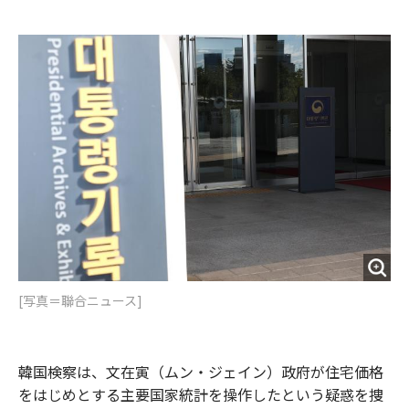
e
t
m
m
b
t
o
i
o
e
u
n
o
r
t
k
[写真＝聯合ニュース]
韓国検察は、文在寅（ムン・ジェイン）政府が住宅価格
をはじめとする主要国家統計を操作したという疑惑を捜