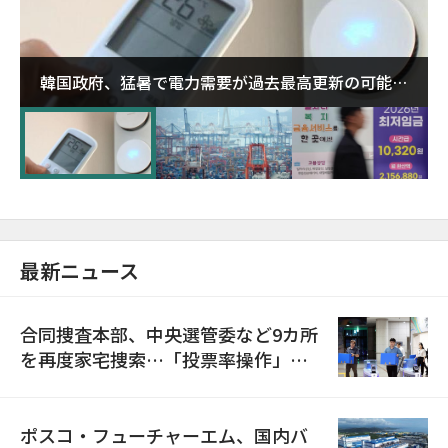
韓国政府、猛暑で電力需要が過去最高更新の可能性
に需給対応体制を点検
最新ニュース
合同捜査本部、中央選管委など9カ所
を再度家宅捜索…「投票率操作」の
資料を確保
ポスコ・フューチャーエム、国内バ