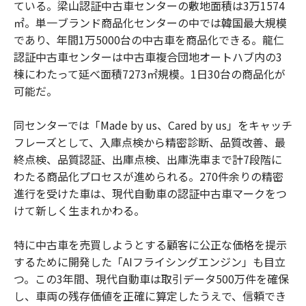
ている。梁山認証中古車センターの敷地面積は3万1574
㎡。単一ブランド商品化センターの中では韓国最大規模
であり、年間1万5000台の中古車を商品化できる。龍仁
認証中古車センターは中古車複合団地オートハブ内の3
棟にわたって延べ面積7273㎡規模。1日30台の商品化が
可能だ。
同センターでは「Made by us、Cared by us」をキャッチ
フレーズとして、入庫点検から精密診断、品質改善、最
終点検、品質認証、出庫点検、出庫洗車まで計7段階に
わたる商品化プロセスが進められる。270件余りの精密
進行を受けた車は、現代自動車の認証中古車マークをつ
けて新しく生まれかわる。
特に中古車を売買しようとする顧客に公正な価格を提示
するために開発した「AIフライシングエンジン」も目立
つ。この3年間、現代自動車は取引データ500万件を確保
し、車両の残存価値を正確に算定したうえで、信頼でき