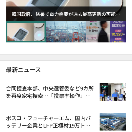
韓国政府、猛暑で電力需要が過去最高更新の可能性
に需給対応体制を点検
最新ニュース
合同捜査本部、中央選管委など9カ所
を再度家宅捜索…「投票率操作」の
資料を確保
ポスコ・フューチャーエム、国内バ
ッテリー企業とLFP正極材19万トン