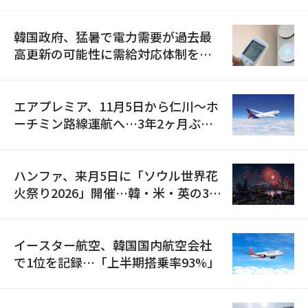
の供給契約を締結
韓国政府、猛暑で電力需要が過去最
高更新の可能性に需給対応体制を点
検
エアプレミア、11月5日から仁川〜ホ
ーチミン路線運航へ…3年2ヶ月ぶり
の再開
ハンファ、来月5日に「ソウル世界花
火祭り2026」開催…韓・米・英の3カ
国が参加
イースター航空、韓国国内航空会社
で1位を記録…「上半期搭乗率93%」