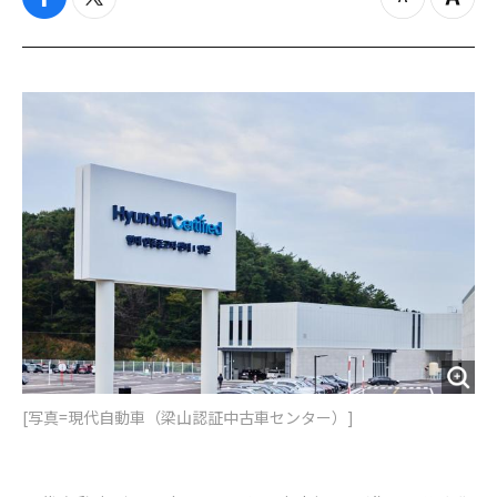
f
t
z
Z
a
w
o
o
c
i
o
o
e
t
m
m
b
t
o
i
o
e
u
n
o
r
t
k
[写真=現代自動車（梁山認証中古車センター）]