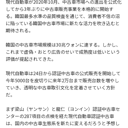
現代自動車が2020年10月、中古車市場への進出を公式化
してから3年ぶりに中古車販売事業を本格的に開始す
る。韓国最多水準の品質検査を通じて、消費者不信の沼
に陥っている韓国中古車市場に新たな活力を吹き込むと
期待される。
韓国の中古車市場規模は30兆ウォンに達する。しかし、
これまで虚偽・おとり広告のせいで成熟度は低いという
評価が提起されてきた。
現代自動車は24日から認証中古車の公式販売を開始して
今年5000台を皮切りに来年2万台まで販売台数を増やし
ていき、透明な中古車取引文化を定着させていく方針
だ。
まず梁山（ヤンサン）と龍仁（ヨンイン）認証中古車セ
ンターの287項目の点検を経た現代自動車認証中古車
は、国内の中古車生態系を新たに変えるだろうと予想し