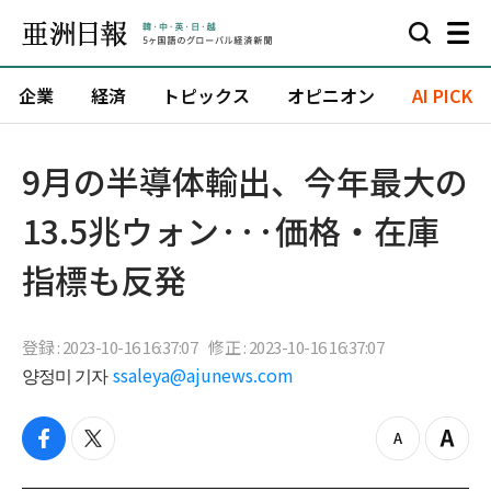
企業
経済
トピックス
オピニオン
AI PICK
9月の半導体輸出、今年最大の
13.5兆ウォン···価格・在庫
指標も反発
登録 : 2023-10-16 16:37:07
修正 : 2023-10-16 16:37:07
양정미 기자
ssaleya@ajunews.com
f
t
z
Z
a
w
o
o
c
i
o
o