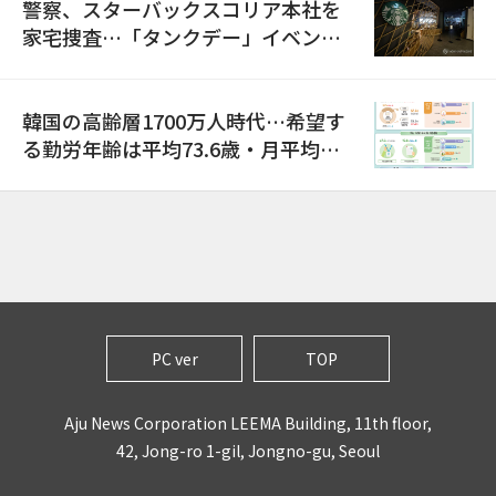
警察、スターバックスコリア本社を
家宅捜査…「タンクデー」イベント
巡り侮辱容疑
韓国の高齢層1700万人時代…希望す
る勤労年齢は平均73.6歳・月平均賃
金は300万ウォン以上
PC ver
TOP
Aju News Corporation LEEMA Building, 11th floor,
42, Jong-ro 1-gil, Jongno-gu, Seoul