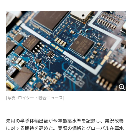
e
t
m
m
b
t
o
i
o
e
u
n
o
r
t
k
[写真=ロイター・聯合ニュース]
先月の半導体輸出額が今年最高水準を記録し、業況改善
に対する期待を高めた。実際の価格とグローバル在庫水