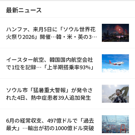
最新ニュース
ハンファ、来月5日に「ソウル世界花
火祭り2026」開催…韓・米・英の3カ
国が参加
イースター航空、韓国国内航空会社
で1位を記録…「上半期搭乗率93%」
ソウル市「猛暑重大警報」が発令さ
れた4日、熱中症患者39人追加発生
6月の経常収支、497億ドルで「過去
最大」…輸出が初の1000億ドル突破