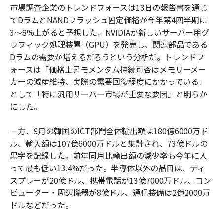
市場調査企業のトレンドフォースは13日の報告書を通じ
てDラムとNANDフラッシュ固定価格が今年第4四半期に
3～8%上がると予想した。NVIDIAが新しいサーバー用グ
ラフィック処理装置（GPU）を発売し、関連部品である
Dラムの需要が増えるだろうという分析だ。トレンドフ
ォースは「価格上昇モメンタム持続可否はメモリーメー
カーの減産維持、実際の需要回復程度にかかっている」
として「特に汎用サーバー市場が重要な要因」と明らか
にした。
一方、9月の韓国のICT部門全体輸出額は180億6000万ド
ル、輸入額は107億6000万ドルと集計され、73億ドルの
黒字を記録した。前年同月比輸出額の減少率も今年に入
って最も低い13.4%だった。半導体以外の品目は、ディ
スプレーが20億ドル、携帯電話が13億7000万ドル、コン
ピューター・周辺機器が8億ドル、通信装備は2億2000万
ドルなどだった。