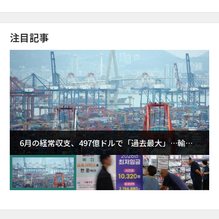
注目記事
6月の経常収支、497億ドルで「過去最大」…輸出
が初の1000億ドル突破