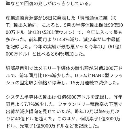
準などで回復の兆しがはっきりしている。
産業通商資源部が16日に発表した「情報通信産業（IC
T）輸出入動向」によると、9月の半導体輸出額は99億90
00万ドル（約13兆5301億ウォン）で、今年に入って最も
多かった。前年同月より14.4%減り、減少率が年中最低
を記録した。今年の実績が最も悪かった今年2月（61億1
000万ドル）と比べると64%増加した。
細部品目別ではメモリー半導体の輸出額が54億3000万ド
ルで、前年同月比18%減少した。DラムとNAND型フラッ
シュの固定取引価格が停滞し、15ヵ月連続で減少した。
システム半導体の輸出は41億6000万ドルを記録し、昨年
同月より7.7%減少した。ファウンドリー稼働率の下落で
出荷が減少傾向を見せていたが、昨年12月以降9ヵ月ぶ
りに40億ドルを超えた。このほか、個別素子1億3000万
ドル、光電子1億5000万ドルなどを記録した。