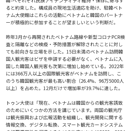
韓-ベそれぞれ民族アイデンティティ維持・保存に寄与す
ると約束した。構成員の現地生活適応を助け、駐韓ベト
ナム大使館はこれらの活動にベトナムと韓国のパートナ
ーが積極的に参加することが望ましいという判断だ。
昨年3月から再開されたベトナム路線や新型コロナPCR検
査と隔離などの検疫・予防措置が解除されたことに対し
ても前向きな立場を示した。15日未満のベトナム訪問韓
国人観光客はビザを申請する必要がなく、ベトナムに入
国した韓国人観光客も次第に増加し始めている。2022年
には366万人以上の国際観光客がベトナムを訪問し、こ
のうち韓国観光客が最も高い割合（26.4%、96万5000人
以上）を占めた。12月だけで増加率が39.7%に達した。
トゥン大使は「現在、ベトナムは韓国からの観光客誘致
のためにいくつかの方法を講じています。両国の観光庁
は観光振興および広報活動を組織し、観光開発に関する
情報交換、デジタル転換、スマート観光カードシステム