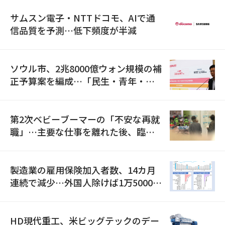
サムスン電子・NTTドコモ、AIで通
信品質を予測…低下頻度が半減
ソウル市、2兆8000億ウォン規模の補
正予算案を編成…「民生・青年・安
全」に8100億ウォンを集中投資
第2次ベビーブーマーの「不安な再就
職」…主要な仕事を離れた後、臨時
職が2倍近くに急増
製造業の雇用保険加入者数、14カ月
連続で減少…外国人除けば1万5000人
減
HD現代重工、米ビッグテックのデー