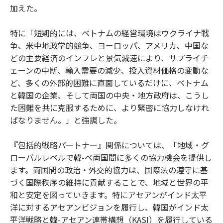
加えた。
特に「短期的には、ベトナムの経営環境はウクライナ戦
争、米中地政学的競争、ヨーロッパ、アメリカ、中国な
どの主要経済のインフレと景気減速により、サプライチ
ェーンの中断、輸入需要の減少、投入資材価格の変動な
ど、多くの外部的困難に直面しているだけに、ベトナム
と韓国の企業、そして両国の中央・地方政府は、こうし
た困難を共に克服するために、より緊密に協力しなけれ
ばなりません。」と強調した。
『包括的戦略パートナー』関係については、「地域・グ
ローバルレベルで韓-ベ両国間に多くの協力機会を提供し
ます。両国間の政治・外交的協力は、国際法の遵守に基
づく国際秩序の維持に貢献することで、地域と世界の平
和と安定を図っていきます。特にアセアンがインド太平
洋に対するアセアンビジョンを履行し、韓国がインド太
平洋戦略と韓-アセアン連帯構想（KASI）を履行している