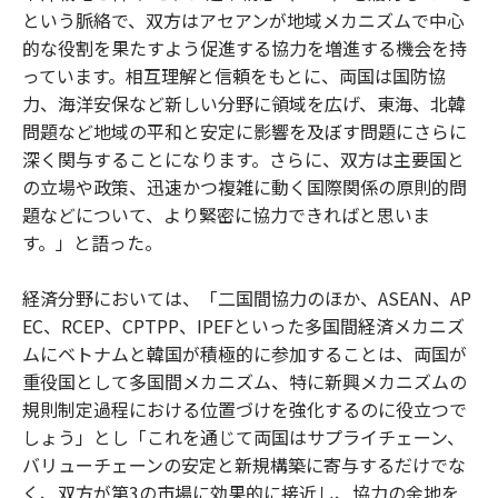
という脈絡で、双方はアセアンが地域メカニズムで中心
的な役割を果たすよう促進する協力を増進する機会を持
っています。相互理解と信頼をもとに、両国は国防協
力、海洋安保など新しい分野に領域を広げ、東海、北韓
問題など地域の平和と安定に影響を及ぼす問題にさらに
深く関与することになります。さらに、双方は主要国と
の立場や政策、迅速かつ複雑に動く国際関係の原則的問
題などについて、より緊密に協力できればと思いま
す。」と語った。
経済分野においては、「二国間協力のほか、ASEAN、AP
EC、RCEP、CPTPP、IPEFといった多国間経済メカニズ
ムにベトナムと韓国が積極的に参加することは、両国が
重役国として多国間メカニズム、特に新興メカニズムの
規則制定過程における位置づけを強化するのに役立つで
しょう」とし「これを通じて両国はサプライチェーン、
バリューチェーンの安定と新規構築に寄与するだけでな
く、双方が第3の市場に効果的に接近し、協力の余地を