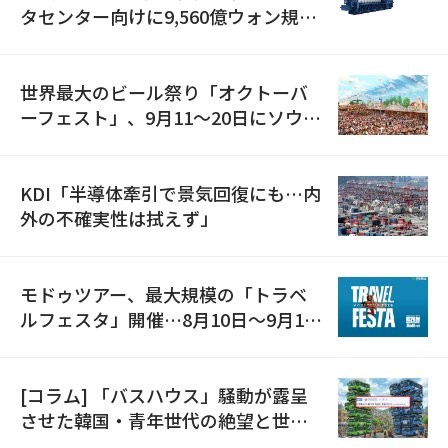
タセンター向けに9,560億ウォン規模
の発電設備を受注…「過去最大」
世界最大のビール祭り「オクトーバ
ーフェスト」、9月11〜20日にソウル
で開催
KDI「半導体牽引で景気回復にも…内
外の不確実性は拭えず」
モドゥツアー、最大規模の「トラベ
ルフェスタ」開催…8月10日～9月11
日
[コラム] 「バスハウス」騒動が露呈
させた韓国・青年世代の絶望と世代
間格差