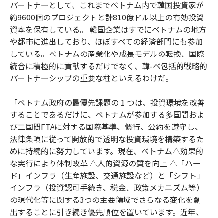
パートナーとして、これまでベトナム内で韓国投資家が
約9600個のプロジェクトと計810億ドル以上の有効投資
資本を保有している。 韓国企業はすでにベトナムの地方
や都市に進出しており、ほぼすべての経済部門にも参加
している。ベトナムの産業化や成長モデルの転換、国際
統合に積極的に貢献するだけでなく、韓-ベ包括的戦略的
パートナーシップの重要な柱といえるわけだ。
「ベトナム政府の最優先課題の 1 つは、投資環境を改善
することであるだけに、ベトナムが参加する多国間およ
び二国間FTAに対する国際基準、慣行、公約を遵守し、
法律条項に従って開放的で透明な投資環境を構築するた
めに持続的に努力しています。現在、ベトナム△効果的
な実行により体制改革 △人的資源の質を向上 △「ハー
ド」インフラ（生産施設、交通施設など）と「シフト」
インフラ（投資認可手続き、税金、政策メカニズム等）
の現代化等に関する3つの主要領域でさらなる変化を創
出することに引き続き優先順位を置いています。近年、