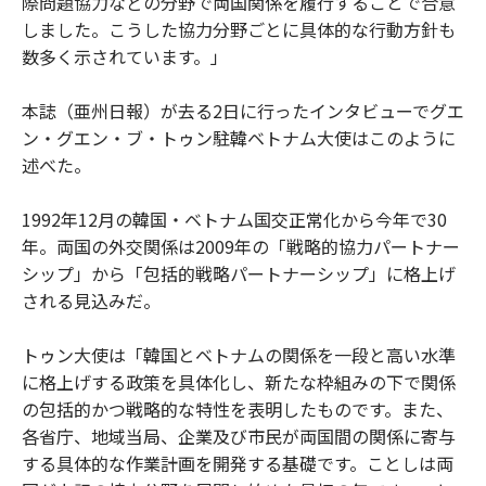
際問題協力などの分野で両国関係を履行することで合意
しました。こうした協力分野ごとに具体的な行動方針も
数多く示されています。」
本誌（亜州日報）が去る2日に行ったインタビューでグエ
ン・グエン・ブ・トゥン駐韓ベトナム大使はこのように
述べた。
1992年12月の韓国・ベトナム国交正常化から今年で30
年。両国の外交関係は2009年の「戦略的協力パートナー
シップ」から「包括的戦略パートナーシップ」に格上げ
される見込みだ。
トゥン大使は「韓国とベトナムの関係を一段と高い水準
に格上げする政策を具体化し、新たな枠組みの下で関係
の包括的かつ戦略的な特性を表明したものです。また、
各省庁、地域当局、企業及び市民が両国間の関係に寄与
する具体的な作業計画を開発する基礎です。ことしは両