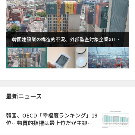
韓国建設業の構造的不況、外部監査対象企業の1割
超が「ゾンビ企業」に…5年で2.8倍増
最新ニュース
韓国、OECD「幸福度ランキング」19
位…物質的指標は最上位だが主観的
満足度は最下位