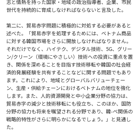
志と情熱を持った国家・地域の政治指導者、企業、市民
世代を持続的に育成しなければならないと言及した。
第二に、貿易赤字問題に積極的に対処する必要があると
述べた。「貿易赤字を処理するためには、ベトナム商品
に対する韓国市場をさらに開放しなければなりません。
それだけでなく、ハイテク、デジタル技術、5G、グリー
ン/クリーン（環境にやさしい）技術への投資に重点を置
き、関係を深めることを目指す技術移転や韓国の社会経
済的発展経験を共有することなどに関する問題でもあり
ます。これにより、地域とグローバルバリューチェー
ン、生産・供給チェーンにおけるベトナムの地位を強化
します。また、人的資源開発と中小企業分野の協力は、
貿易赤字の減少と技術移転にも役立ち、このほか、国防
分野の協力も将来を嘱望される分野であり、韓-ベ関係の
戦略的特性がさらに明らかになるでしょう。」と見通し
た。