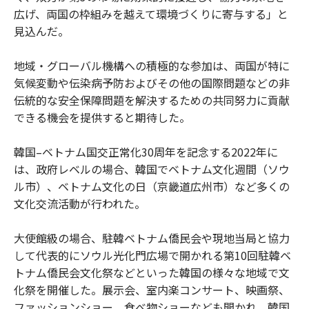
広げ、両国の枠組みを越えて環境づくりに寄与する」と
見込んだ。
地域・グローバル機構への積極的な参加は、両国が特に
気候変動や伝染病予防およびその他の国際問題などの非
伝統的な安全保障問題を解決するための共同努力に貢献
できる機会を提供すると期待した。
韓国–ベトナム国交正常化30周年を記念する2022年に
は、政府レベルの場合、韓国でベトナム文化週間（ソウ
ル市）、ベトナム文化の日（京畿道広州市）など多くの
文化交流活動が行われた。
大使館級の場合、駐韓ベトナム僑民会や現地当局と協力
して代表的にソウル光化門広場で開かれる第10回駐韓ベ
トナム僑民会文化祭などといった韓国の様々な地域で文
化祭を開催した。展示会、室内楽コンサート、映画祭、
ファッションショー、食べ物ショーなども開かれ、韓国