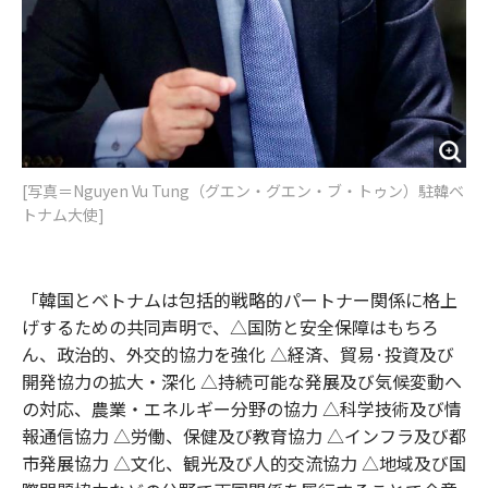
[写真＝Nguyen Vu Tung（グエン・グエン・ブ・トゥン）駐韓ベ
トナム大使]
「韓国とベトナムは包括的戦略的パートナー関係に格上
げするための共同声明で、△国防と安全保障はもちろ
ん、政治的、外交的協力を強化 △経済、貿易·投資及び
開発協力の拡大・深化 △持続可能な発展及び気候変動へ
の対応、農業・エネルギー分野の協力 △科学技術及び情
報通信協力 △労働、保健及び教育協力 △インフラ及び都
市発展協力 △文化、観光及び人的交流協力 △地域及び国