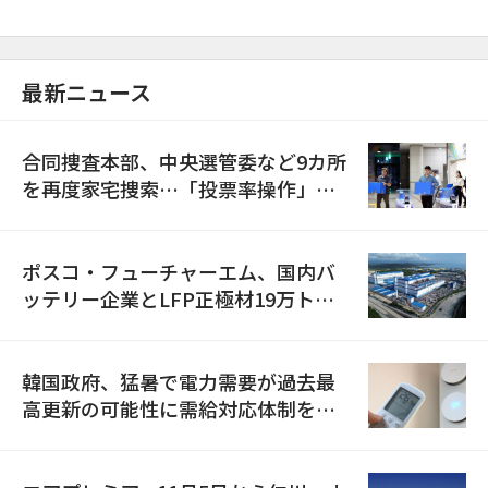
最新ニュース
合同捜査本部、中央選管委など9カ所
を再度家宅捜索…「投票率操作」の
資料を確保
ポスコ・フューチャーエム、国内バ
ッテリー企業とLFP正極材19万トン
の供給契約を締結
韓国政府、猛暑で電力需要が過去最
高更新の可能性に需給対応体制を点
検