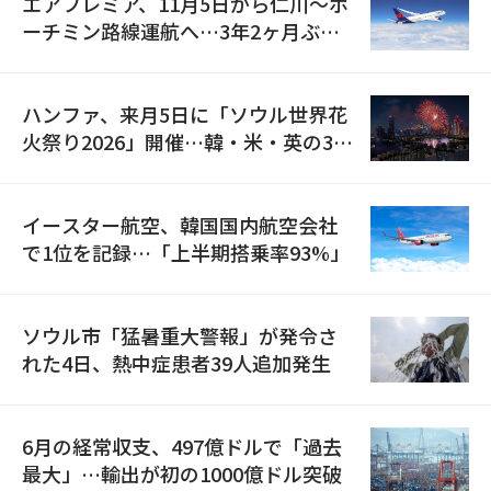
エアプレミア、11月5日から仁川〜ホ
ーチミン路線運航へ…3年2ヶ月ぶり
の再開
ハンファ、来月5日に「ソウル世界花
火祭り2026」開催…韓・米・英の3カ
国が参加
イースター航空、韓国国内航空会社
で1位を記録…「上半期搭乗率93%」
ソウル市「猛暑重大警報」が発令さ
れた4日、熱中症患者39人追加発生
6月の経常収支、497億ドルで「過去
最大」…輸出が初の1000億ドル突破