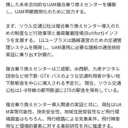
携した未来志向的なUAM複合乗り換えセンターを構築
し、UAM早期商用化のために協力する。
まず、ソウル交通公社は複合乗り換えセンター導入のた
めの制度など行政事項と垂直離着陸場(Butifort)インフ
ラを支援する。 LGユープラスは路線運営のための交通管
理システムを開発し、UAM運用に必要な諸般の通信技術
実証に乗り出す計画だ。
複合乗り換えセンターは三成駅、水西駅、九老デジタル
団地など地下鉄·GTX·バスのような交通利用客が多い地
下鉄駅舎を中心に導入される予定だ。 現在、ソウル交通
公社は1~8号線の都市鉄道に275の駅舎を保有している。
複合乗り換えセンター導入関連の実証と共に、両社はUA
M実現可能性、技術安全性、地域住民受容性など飛行環
境調査はもちろん、飛行経路による気象条件、飛行障害
物など環境的要素に対する事前研究を共に推進する。