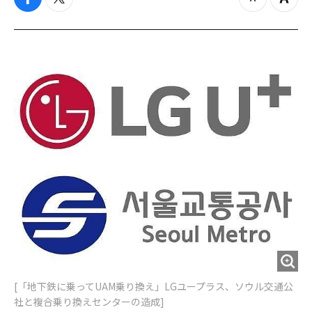
f
t
z
Z
a
w
o
o
c
i
o
o
e
t
m
m
b
t
o
i
o
e
u
n
o
r
t
k
[「地下鉄に乗ってUAM乗り換え」LGユープラス、ソウル交通公
社と複合乗り換えセンターの造成]