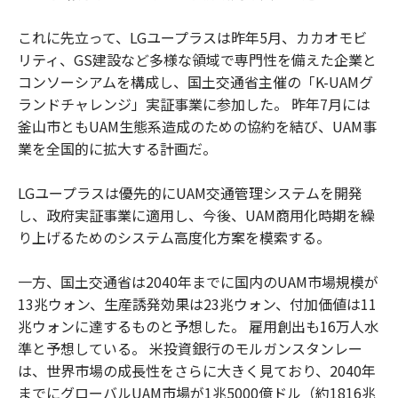
これに先立って、LGユープラスは昨年5月、カカオモビ
リティ、GS建設など多様な領域で専門性を備えた企業と
コンソーシアムを構成し、国土交通省主催の「K-UAMグ
ランドチャレンジ」実証事業に参加した。 昨年7月には
釜山市ともUAM生態系造成のための協約を結び、UAM事
業を全国的に拡大する計画だ。
LGユープラスは優先的にUAM交通管理システムを開発
し、政府実証事業に適用し、今後、UAM商用化時期を繰
り上げるためのシステム高度化方案を模索する。
一方、国土交通省は2040年までに国内のUAM市場規模が
13兆ウォン、生産誘発効果は23兆ウォン、付加価値は11
兆ウォンに達するものと予想した。 雇用創出も16万人水
準と予想している。 米投資銀行のモルガンスタンレー
は、世界市場の成長性をさらに大きく見ており、2040年
までにグローバルUAM市場が1兆5000億ドル（約1816兆