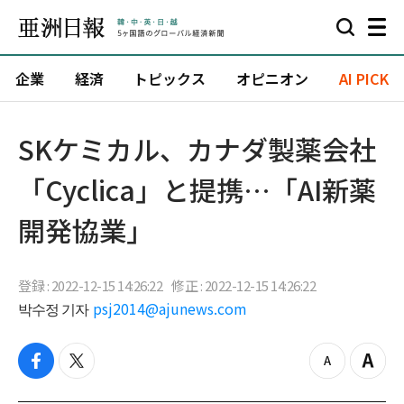
企業
経済
トピックス
オピニオン
AI PICK
SKケミカル、カナダ製薬会社
「Cyclica」と提携…「AI新薬
開発協業」
登録 : 2022-12-15 14:26:22
修正 : 2022-12-15 14:26:22
박수정 기자
psj2014@ajunews.com
f
t
z
Z
a
w
o
o
c
i
o
o