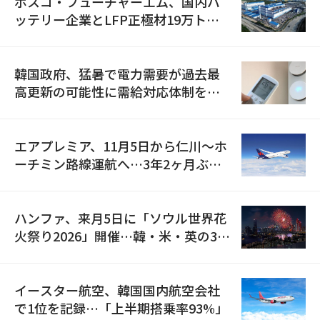
ポスコ・フューチャーエム、国内バ
ッテリー企業とLFP正極材19万トン
の供給契約を締結
韓国政府、猛暑で電力需要が過去最
高更新の可能性に需給対応体制を点
検
エアプレミア、11月5日から仁川〜ホ
ーチミン路線運航へ…3年2ヶ月ぶり
の再開
ハンファ、来月5日に「ソウル世界花
火祭り2026」開催…韓・米・英の3カ
国が参加
イースター航空、韓国国内航空会社
で1位を記録…「上半期搭乗率93%」