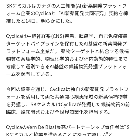
SKケミカルはカナダの人工知能(AI)新薬開発プラットフ
ォーム企業のCyclicaと「AI新薬開発共同研究」契約を締
結したと14日、明らかにした。
Cyclicaは中枢神経系(CNS)疾患、腫瘍学、自己免疫疾患
ターゲットパイプラインを保有したAI基盤の新薬開発プ
ラットフォーム企業だ。 薬物ターゲットと結合する候補
物質の薬理学的、物理化学的および体内動態的特性まで
考慮して選別できるAI基盤の候補物質発掘プラットフォ
ームを保有している。
今回の協業を通じ、Cyclicaは独自の新薬開発プラットフ
ォームを活用して両社共通関心疾患領域の新薬候補物質
を発掘し、SKケミカルはCyclicaが発掘した候補物質の前
臨床、臨床開発および全世界商業化を担当する。
CyclicaのVern De Biasi最高パートナーシップ責任者は“S
Kケミカルと協業を進めることになって嬉しい”と