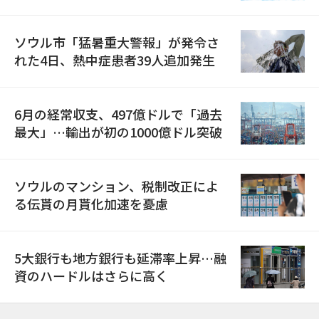
ソウル市「猛暑重大警報」が発令さ
れた4日、熱中症患者39人追加発生
6月の経常収支、497億ドルで「過去
最大」…輸出が初の1000億ドル突破
ソウルのマンション、税制改正によ
る伝貰の月貰化加速を憂慮
5大銀行も地方銀行も延滞率上昇…融
資のハードルはさらに高く