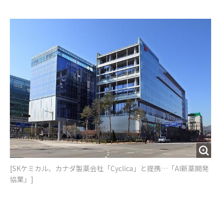
e
t
m
m
b
t
o
i
o
e
u
n
o
r
t
k
[SKケミカル、カナダ製薬会社「Cyclica」と提携…「AI新薬開発
協業」]