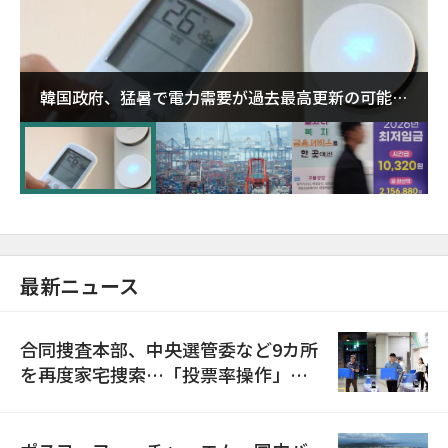
韓国政府、猛暑で電力需要が過去最高更新の可能性
に需給対応体制を点検
最新ニュース
合同捜査本部、中央選管委など9カ所
を再度家宅捜索…「投票率操作」の
資料を確保