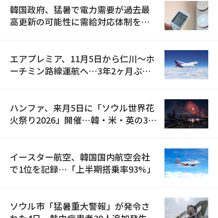
韓国政府、猛暑で電力需要が過去最
高更新の可能性に需給対応体制を点
検
エアプレミア、11月5日から仁川〜ホ
ーチミン路線運航へ…3年2ヶ月ぶり
の再開
ハンファ、来月5日に「ソウル世界花
火祭り2026」開催…韓・米・英の3カ
国が参加
イースター航空、韓国国内航空会社
で1位を記録…「上半期搭乗率93%」
ソウル市「猛暑重大警報」が発令さ
れた4日、熱中症患者39人追加発生