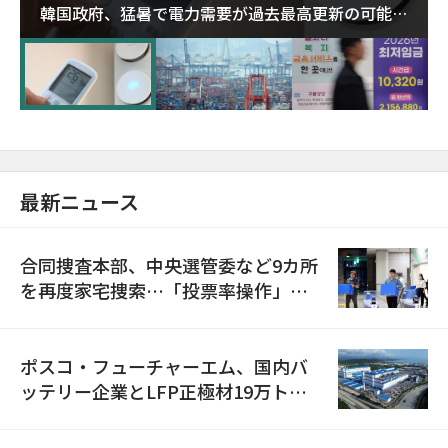
韓国政府、猛暑で電力需要が過去最高更新の可能性
に需給対応体制を点検
最新ニュース
合同捜査本部、中央選管委など9カ所
を再度家宅捜索…「投票率操作」の
資料を確保
ポスコ・フューチャーエム、国内バ
ッテリー企業とLFP正極材19万トン
の供給契約を締結