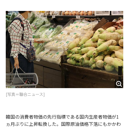
e
t
m
m
b
t
o
i
o
e
u
n
o
r
t
k
[写真＝聯合ニュース]
韓国の消費者物価の先行指標である国内生産者物価が1
ヵ月ぶりに上昇転換した。国際原油価格下落にもかかわ