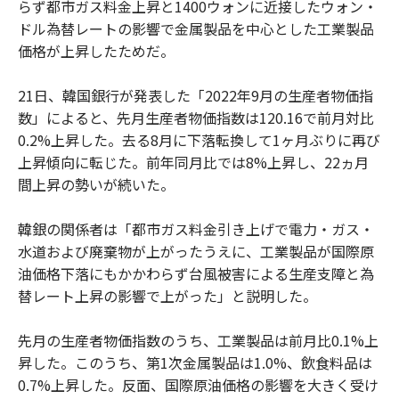
らず都市ガス料金上昇と1400ウォンに近接したウォン・
ドル為替レートの影響で金属製品を中心とした工業製品
価格が上昇したためだ。
21日、韓国銀行が発表した「2022年9月の生産者物価指
数」によると、先月生産者物価指数は120.16で前月対比
0.2%上昇した。去る8月に下落転換して1ヶ月ぶりに再び
上昇傾向に転じた。前年同月比では8%上昇し、22ヵ月
間上昇の勢いが続いた。
韓銀の関係者は「都市ガス料金引き上げで電力・ガス・
水道および廃棄物が上がったうえに、工業製品が国際原
油価格下落にもかかわらず台風被害による生産支障と為
替レート上昇の影響で上がった」と説明した。
先月の生産者物価指数のうち、工業製品は前月比0.1%上
昇した。このうち、第1次金属製品は1.0%、飲食料品は
0.7%上昇した。反面、国際原油価格の影響を大きく受け