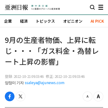
企業
経済
トピックス
オピニオン
AI PICK
9月の生産者物価、上昇に転
じ・・・「ガス料金・為替レ
ート上昇の影響」
登録 : 2022-10-21 09:33:46
修正 : 2022-10-21 09:33:46
양정미 기자
ssaleya@ajunews.com
f
t
z
Z
a
w
o
o
c
i
o
o