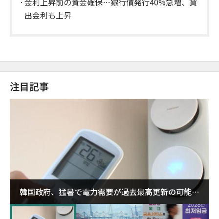
金利上昇前の資金確保…銀行債発行40%急増、貸
出金利も上昇
注目記事
韓国政府、猛暑で電力需要が過去最高更新の可能性
に需給対応体制を点検