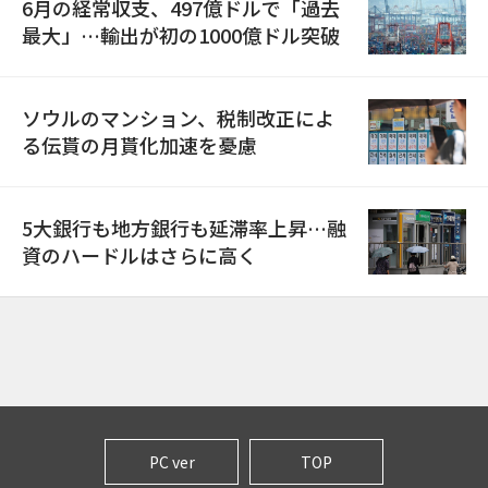
6月の経常収支、497億ドルで「過去
最大」…輸出が初の1000億ドル突破
ソウルのマンション、税制改正によ
る伝貰の月貰化加速を憂慮
5大銀行も地方銀行も延滞率上昇…融
資のハードルはさらに高く
PC ver
TOP