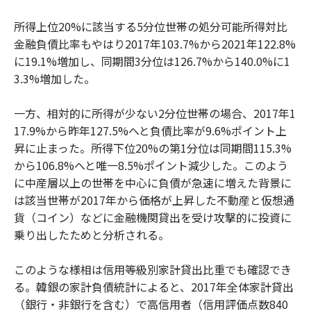
所得上位20%に該当する5分位世帯の処分可能所得対比
金融負債比率もやはり2017年103.7%から2021年122.8%
に19.1%増加し、同期間3分位は126.7%から140.0%に1
3.3%増加した。
一方、相対的に所得が少ない2分位世帯の場合、2017年1
17.9%から昨年127.5%へと負債比率が9.6%ポイント上
昇に止まった。所得下位20%の第1分位は同期間115.3%
から106.8%へと唯一8.5%ポイント減少した。このよう
に中産層以上の世帯を中心に負債が急速に増えた背景に
は該当世帯が2017年から価格が上昇した不動産と仮想通
貨（コイン）などに金融機関貸出を受け攻撃的に投資に
乗り出したためと分析される。
このような様相は信用等級別家計貸出比重でも確認でき
る。韓銀の家計負債統計によると、2017年全体家計貸出
（銀行・非銀行を含む）で高信用者（信用評価点数840