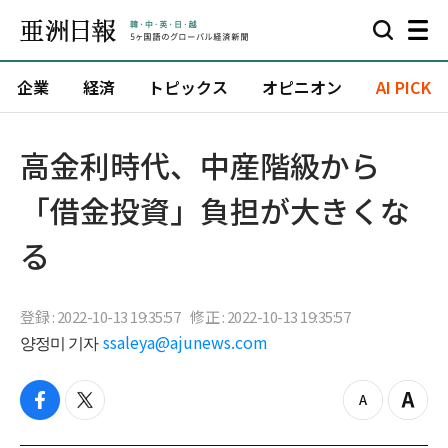
企業
経済
トピックス
オピニオン
AI PICK
高金利時代、中産階級から
「借金投資」負担が大きくな
る
登録 : 2022-10-13 19:35:57
修正 : 2022-10-13 19:35:57
양정미 기자
ssaleya@ajunews.com
f
t
z
Z
a
w
o
o
c
i
o
o