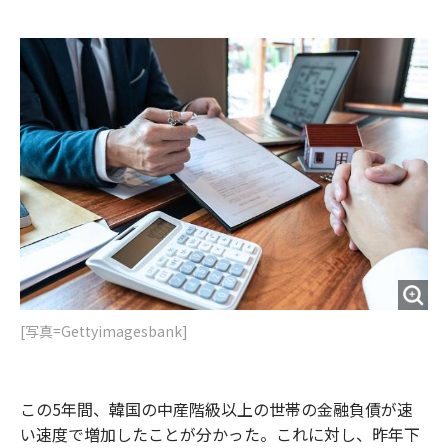
e
t
m
m
b
t
o
i
o
e
u
n
o
r
t
k
[写真=Gettyimagesbank]
この5年間、韓国の中産階級以上の世帯の金融負債が速
い速度で増加したことが分かった。これに対し、昨年下