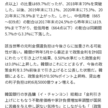
点以上）の比重は69.7%だったが、2018年末70%を突破
した。以後、2019年末に73.1%、2020年末に75.3%、20
21年末に76.9%まで上がった。しかし、中信用者（665
～839点）の割合は2017年末の24.5%から昨年末には19.
9%まで下がり、低信用者（664点以下）の割合は同期間
5.7%から3.3%に下落した。
該当世帯の元利金償還負担は今後さらに加重される可能
性が高い。韓銀が昨年5月から最近まで政策金利を計8回
にわたって引き上げた結果、0.50%水準だった政策金利
は3.0%に上昇した。韓銀はこれにとどまらず、今後の政
策金利を3.5%前後まで引き上げると公表した状態だ。韓
銀によると、政策金利が0.50%ポイント上昇時、貸出者
の利子負担は約6兆5000億ウォン増える。
韓国銀行の李昌鏞（イ・チャンヨン）総裁は「金利引き
上げにともなう不動産価格や家計負債増加率調整が国民
に苦痛を与え申し訳ない気持ち」としながらも「（政策