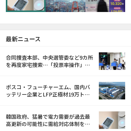
最新ニュース
合同捜査本部、中央選管委など9カ所
を再度家宅捜索…「投票率操作」の
資料を確保
ポスコ・フューチャーエム、国内バ
ッテリー企業とLFP正極材19万トン
の供給契約を締結
韓国政府、猛暑で電力需要が過去最
高更新の可能性に需給対応体制を点
検