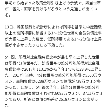
半期から始まった政策金利引き上げの余波で、該当世帯
が一番先に直撃を受けるだろうという見通しが出てい
る。
13日、韓国銀行と統計庁によれば所得を基準に中産階級
以上の高所得層に該当する3～5分位世帯の金融負債比率
が大幅に上昇した反面、低所得層である1～2分位は上昇
幅が小さかったりむしろ下落した。
5年間、所得対比金融負債比率が最も早く上昇した世帯
は所得4分位世帯だ。該当世帯の処分可能所得対比金融
負債比率は2017年113.1%から昨年143%に29.9%上昇し
た。2017年当時、4分位世帯の処分可能所得は5560万ウ
ォン、金融負債は6288万ウォンで負債が738万ウォン多
かった。しかし、5年後の昨年、該当分位世帯の処分可
能所得と金融負債はそれぞれ6093万ウォン、8711万ウォ
ンであり、所得と負債の格差が2618万ウォンに広がっ
た。