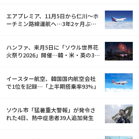
エアプレミア、11月5日から仁川〜ホ
ーチミン路線運航へ…3年2ヶ月ぶり
の再開
ハンファ、来月5日に「ソウル世界花
火祭り2026」開催…韓・米・英の3カ
国が参加
イースター航空、韓国国内航空会社
で1位を記録…「上半期搭乗率93%」
ソウル市「猛暑重大警報」が発令さ
れた4日、熱中症患者39人追加発生