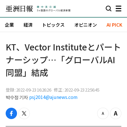
企業
経済
トピックス
オピニオン
AI PICK
​KT、Vector Instituteとパート
ナーシップ…「グローバルAI
同盟」結成
登録 : 2022-09-23 16:26:26
修正 : 2022-09-23 22:56:45
박수정 기자
psj2014@ajunews.com
f
t
z
Z
a
w
o
o
c
i
o
o