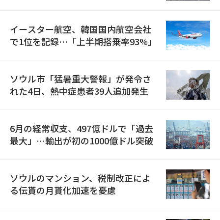
国が参加
イースター航空、韓国国内航空会社
で1位を記録…「上半期搭乗率93%」
ソウル市「猛暑重大警報」が発令さ
れた4日、熱中症患者39人追加発生
6月の経常収支、497億ドルで「過去
最大」…輸出が初の1000億ドル突破
ソウルのマンション、税制改正によ
る伝貰の月貰化加速を憂慮