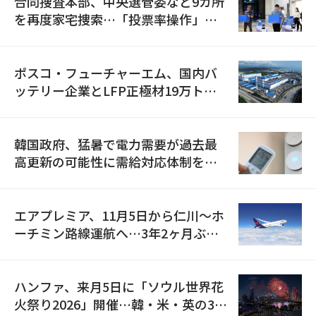
合同捜査本部、中央選管委など9カ所
を再度家宅捜索…「投票率操作」の
資料を確保
ポスコ・フューチャーエム、国内バ
ッテリー企業とLFP正極材19万トン
の供給契約を締結
韓国政府、猛暑で電力需要が過去最
高更新の可能性に需給対応体制を点
検
エアプレミア、11月5日から仁川〜ホ
ーチミン路線運航へ…3年2ヶ月ぶり
の再開
ハンファ、来月5日に「ソウル世界花
火祭り2026」開催…韓・米・英の3カ