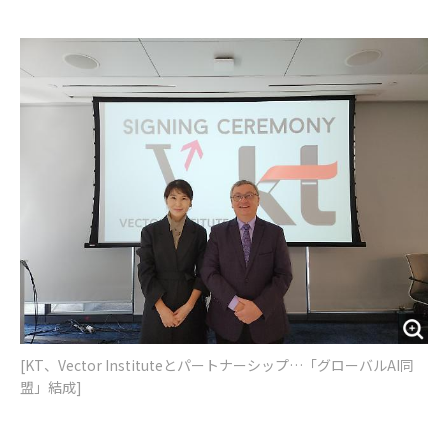
e
t
m
m
b
t
o
i
o
e
u
n
o
r
t
k
[​KT、Vector Instituteとパートナーシップ…「グローバルAI同
盟」結成]