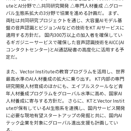
uteとAI分野で△共同研究開発 △専門人材養成 △グロー
バル生態系拡大の3分野で協業を進める計画だ。 まず、
両社は共同研究プロジェクトを通じ、大容量AIモデル基
盤の音声認識とビジョンAIなどの技術をKT AIサービスに
適用する方針だ。 国内300万以上の加入者を確保してい
るギガジニーサービスで確保した音声認識技術をAICC(AI
コンタクトセンター)とAI通話秘書の高度化に活用する予
定だ。
また、Vector Instituteの教育プログラムを活用し、世界
最高水準のAI人材養成の拡大に乗り出す。 KT内部の専門
研究開発人材育成のほかにも、エイブルスクールなど青
年人材養成プログラムをグローバル水準に高め、国家AI
人材養成に寄与する方針だ。 さらに、KTとVector Instit
uteが保有しているAI生態系を連携し、国内サービス開発
に必要な現地有望スタートアップの発掘と共に、国内AI
テック企業を対象にグローバル進出支援も計画してい
る。