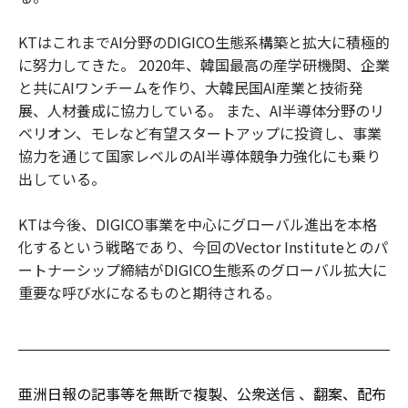
KTはこれまでAI分野のDIGICO生態系構築と拡大に積極的
に努力してきた。 2020年、韓国最高の産学研機関、企業
と共にAIワンチームを作り、大韓民国AI産業と技術発
展、人材養成に協力している。 また、AI半導体分野のリ
ベリオン、モレなど有望スタートアップに投資し、事業
協力を通じて国家レベルのAI半導体競争力強化にも乗り
出している。
KTは今後、DIGICO事業を中心にグローバル進出を本格
化するという戦略であり、今回のVector Instituteとのパ
ートナーシップ締結がDIGICO生態系のグローバル拡大に
重要な呼び水になるものと期待される。
亜洲日報の記事等を無断で複製、公衆送信 、翻案、配布