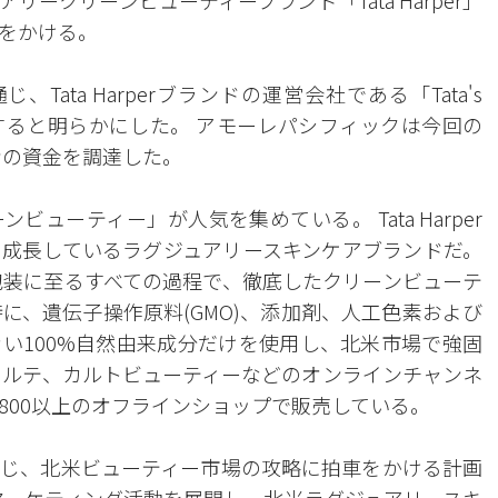
ークリーンビューティーブランド「Tata Harper」
をかける。
ata Harperブランドの運営会社である「Tata's
0%を買収すると明らかにした。 アモーレパシフィックは今回の
ンの資金を調達した。
ューティー」が人気を集めている。 Tata Harper
成長しているラグジュアリースキンケアブランドだ。
ら包装に至るすべての過程で、徹底したクリーンビューテ
に、遺伝子操作原料(GMO)、添加剤、人工色素および
い100%自然由来成分だけを使用し、北米市場で強固
ォルテ、カルトビューティーなどのオンラインチャンネ
800以上のオフラインショップで販売している。
じ、北米ビューティー市場の攻略に拍車をかける計画