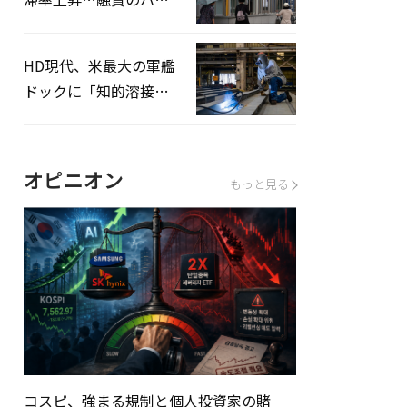
ドルはさらに高く
HD現代、米最大の軍艦
ドックに「知的溶接」
システムを導入へ
オピニオン
もっと見る
コスピ、強まる規制と個人投資家の賭