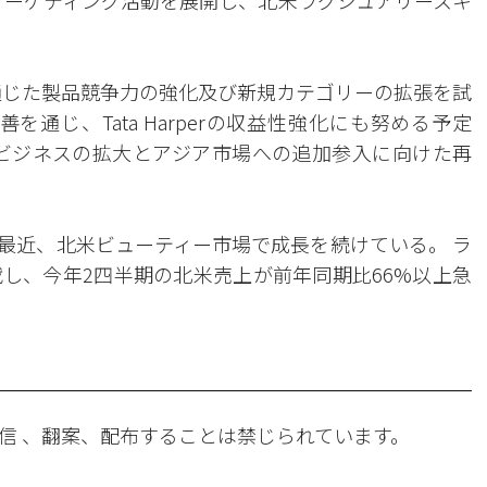
強力なマーケティング活動を展開し、北米ラグジュアリースキ
研究を通じた製品競争力の強化及び新規カテゴリーの拡張を試
通じ、Tata Harperの収益性強化にも努める予定
米、欧州ビジネスの拡大とアジア市場への追加参入に向けた再
最近、北米ビューティー市場で成長を続けている。 ラ
し、今年2四半期の北米売上が前年同期比66%以上急
信 、翻案、配布することは禁じられています。