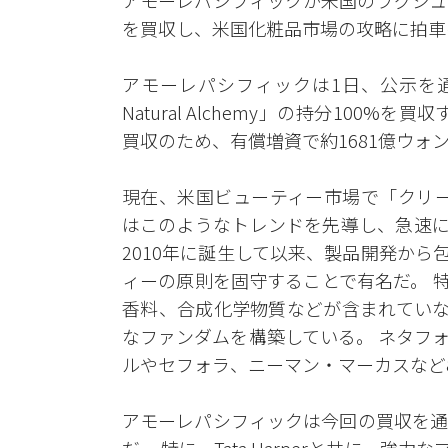
アモーレパシフィックが米国のラグジュアリ
を買収し、米国化粧品市場の攻略に拍車
アモーレパシフィックは1日、公示を通じ、T
Natural Alchemy」の持分10
買収のため、有償増資で約1681億ウォ
現在、米国ビューティー市場で「クリーンビ
はこのようなトレンドを先導し、急速に
2010年に誕生して以来、製品開発か
ィーの原則を固守することで有名だ。 特
香料、合成化学物質などが含まれていな
なファンダムを構築している。 ネタフ
ルやセフォラ、ニーマン・マーカスなど
アモーレパシフィックは今回の買収を通