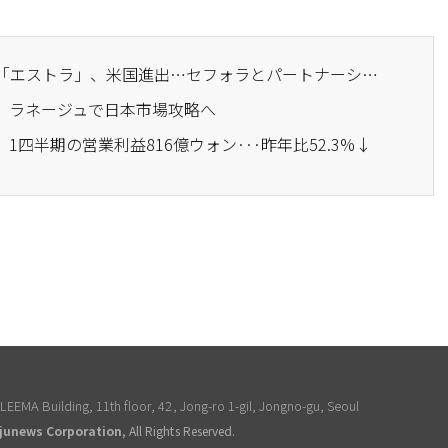
· アモーレパシフィック「エストラ」、米国進出…セフォラとパートナーシップ
ク、ラネージュで日本市場攻略へ
1四半期の営業利益816億ウォン···昨年比52.3%↓
EEMA Building, 11th floor, 42, Jong-ro 1-gil, Jongno-gu, Seoul
junews Corporation
, All Rights Reserved.