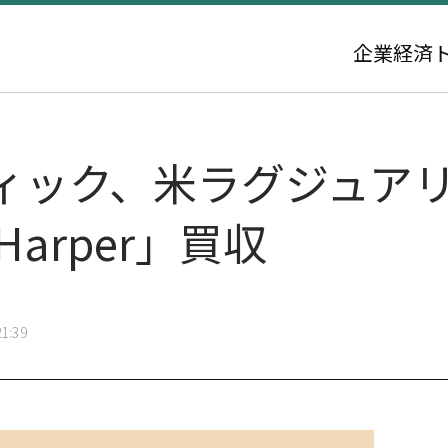
企業
経済
ィック、米ラグジュア
Harper」買収
1:39