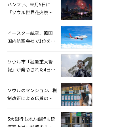
ハンファ、来月5日に
「ソウル世界花火祭り
2026」開催…韓・米・
英の3カ国が参加
イースター航空、韓国
国内航空会社で1位を記
録…「上半期搭乗率
93%」
ソウル市「猛暑重大警
報」が発令された4日、
熱中症患者39人追加発
生
ソウルのマンション、税
制改正による伝貰の月
貰化加速を憂慮
5大銀行も地方銀行も延
滞率上昇…融資のハー