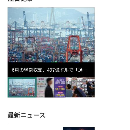
6月の経常収支、497億ドルで「過去
最大」…輸出が初の1000億ドル突破
最新ニュース