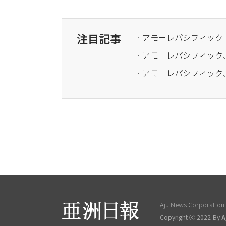
注目記事
· アモーレパシフィッ
· アモーレパシフィック、
Aju News Corporation L
Copyright ⓒ 2022 By
A