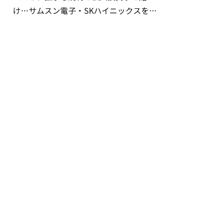
け…サムスン電子・SKハイニックスを巡
る明暗