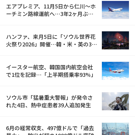
エアプレミア、11月5日から仁川〜ホ
ーチミン路線運航へ…3年2ヶ月ぶり
の再開
ハンファ、来月5日に「ソウル世界花
火祭り2026」開催…韓・米・英の3カ
国が参加
イースター航空、韓国国内航空会社
で1位を記録…「上半期搭乗率93%」
ソウル市「猛暑重大警報」が発令さ
れた4日、熱中症患者39人追加発生
6月の経常収支、497億ドルで「過去