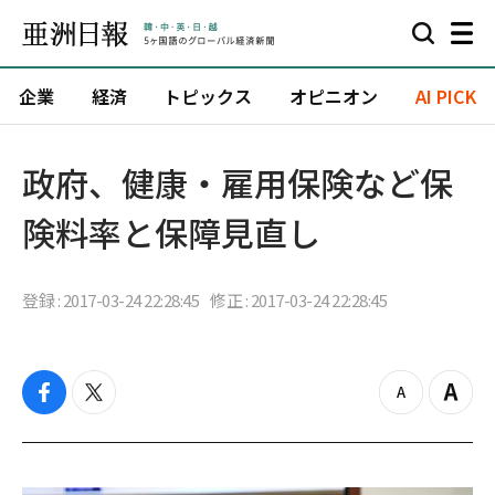
企業
経済
トピックス
オピニオン
AI PICK
政府、健康・雇用保険など保
険料率と保障見直し
登録 : 2017-03-24 22:28:45
修正 : 2017-03-24 22:28:45
f
t
z
Z
a
w
o
o
c
i
o
o
e
t
m
m
b
t
o
i