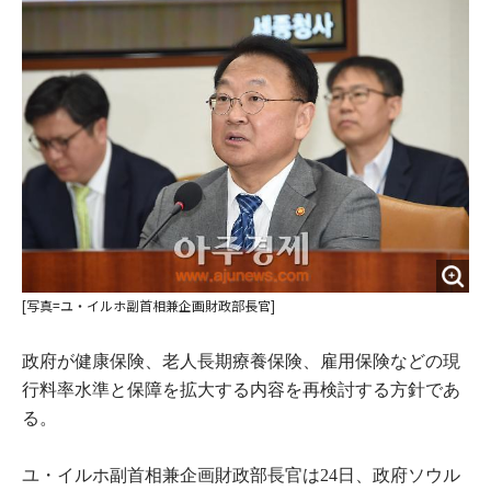
o
e
u
n
o
r
t
k
[写真=
ユ・イルホ副首相兼企画財政部長官]
政府が健康保険、老人長期療養保険、雇用保険などの現
行料率水準と保障を拡大する内容を再検討する方針であ
る。
ユ・イルホ副首相兼企画財政部長官は24日、政府ソウル