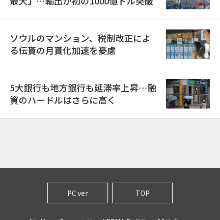
最大」…輸出が初の1000億ドル突破
ソウルのマンション、税制改正によ
る伝貰の月貰化加速を憂慮
5大銀行も地方銀行も延滞率上昇…融
資のハードルはさらに高く
PC ver
TOP