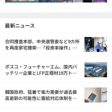
最新ニュース
合同捜査本部、中央選管委など9カ所
を再度家宅捜索…「投票率操作」の
資料を確保
ポスコ・フューチャーエム、国内バ
ッテリー企業とLFP正極材19万トン
の供給契約を締結
韓国政府、猛暑で電力需要が過去最
高更新の可能性に需給対応体制を点
検