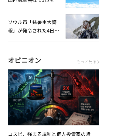
録…「上半期搭乗率
93%」
ソウル市「猛暑重大警
報」が発令された4日、
熱中症患者39人追加発
生
オピニオン
もっと見る
コスピ、強まる規制と個人投資家の賭