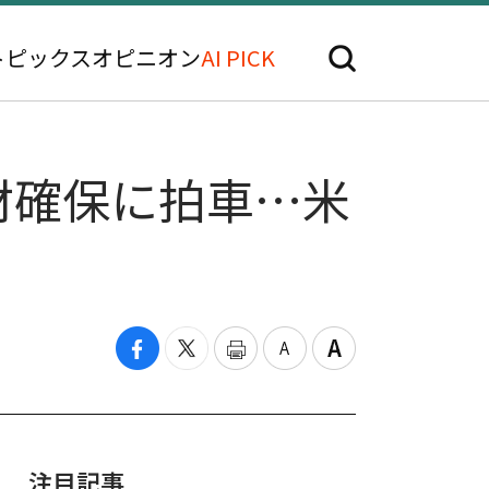
トピックス
オピニオン
AI PICK
材確保に拍車…米
注目記事