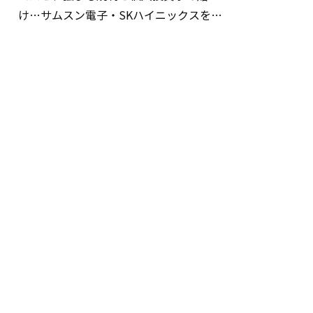
け…サムスン電子・SKハイニックスを巡
る明暗