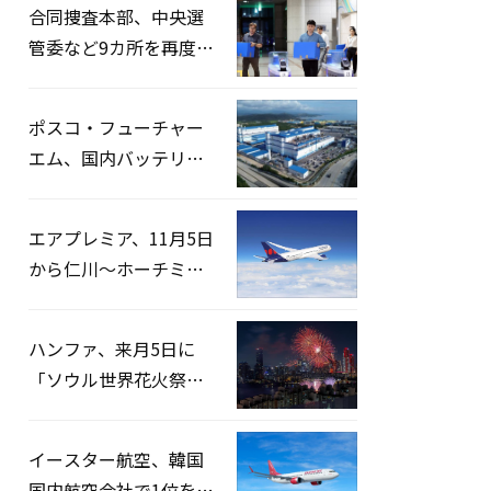
合同捜査本部、中央選
管委など9カ所を再度家
宅捜索…「投票率操
作」の資料を確保
ポスコ・フューチャー
エム、国内バッテリー
企業とLFP正極材19万ト
ンの供給契約を締結
エアプレミア、11月5日
から仁川〜ホーチミン
路線運航へ…3年2ヶ月
ぶりの再開
ハンファ、来月5日に
「ソウル世界花火祭り
2026」開催…韓・米・
英の3カ国が参加
イースター航空、韓国
国内航空会社で1位を記