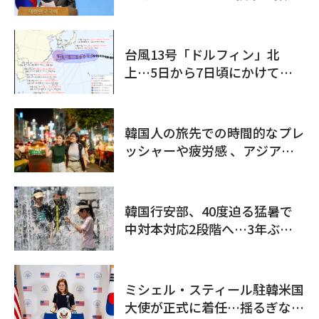
捏造」
台風13号「ドルフィン」北
上…5日から7日頃にかけて影
響が大きくなる見込み
韓国人の旅先での時間的なプレ
ッシャーや疲労感 、アジア太
平洋地域平均の2倍
韓国行安部、40度迫る猛暑で
中対本対応2段階へ…3年ぶり
の非常態勢
ミシェル・スティール駐韓米国
大使が正式に着任…揺るぎない