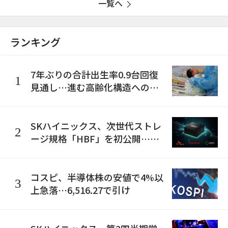
一覧へ
ランキング
7年ぶりの合計出生率0.9台回復
1
見通し…進む高齢化構造への懸
念は拭えず
SKハイニックス、次世代ストレ
2
ージ規格「HBF」を初公開…世
界初375層NANDも披露
コスピ、半導体株の安値で4%以
3
上急落…6,516.27で引け