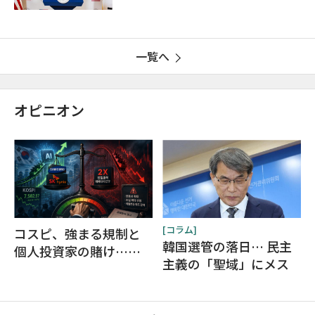
韓米同盟の強化を表明
一覧へ
オピニオン
[コラム]
コスピ、強まる規制と
韓国選管の落日… 民主
個人投資家の賭け…サ
主義の「聖域」にメス
ムスン電子・SKハイニ
ックスを巡る明暗