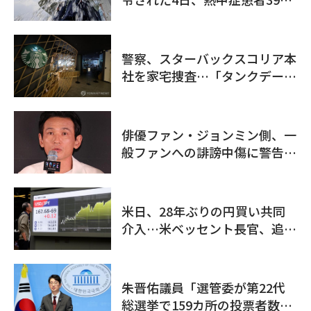
追加発生
警察、スターバックスコリア本
社を家宅捜査…「タンクデー」
イベント巡り侮辱容疑
俳優ファン・ジョンミン側、一
般ファンへの誹謗中傷に警告
「ストーカーとは無関係」
米日、28年ぶりの円買い共同
介入…米ベッセント長官、追加
介入を示唆し日本への支援姿勢
を強調
朱晋佑議員「選管委が第22代
総選挙で159カ所の投票者数を