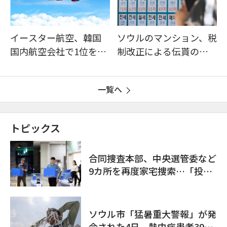
イースター航空、韓国
ソウルのマンション、税
国内航空会社で1位を記
制改正による伝貰の月
録…「上半期搭乗率9
貰化加速を憂慮
3%」
一覧へ
トピックス
合同捜査本部、中央選管委など
9カ所を再度家宅捜索…「投票
率操作」の資料を確保
ソウル市「猛暑重大警報」が発
令された4日、熱中症患者39人