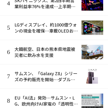
SKハイニックス、第2四半期営
4
業利益率76%を達成…上半期売
上高が史上初の「100兆ウォ
ン」突破
LGディスプレイ、約1000億ウォ
5
ンの現金を確保…車載OLEDおよ
びR&Dに集中投資へ
大韓航空、日本の熊本県地震被
6
災者に飲み水を支援
サムスン、「Galaxy Z8」シリー
7
ズの予約販売を開始…ダブルス
トレージやAIサブスク特典を提
供
EU「AI法」発効…サムスン・L
8
G、欧州向けAI家電の「透明性表