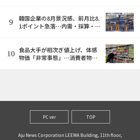
示」へ先行的に対応
韓国企業の8月景況感、前月比8.
9
1ポイント急落…内需・採算・投
資マインドが軒並み冷え込み
食品大手が相次ぎ値上げ、体感
10
物価「非常事態」…消費者物価
上昇率は2ヶ月連続の3％台
PC ver
TOP
Aju News Corporation LEEMA Building, 11th floor,