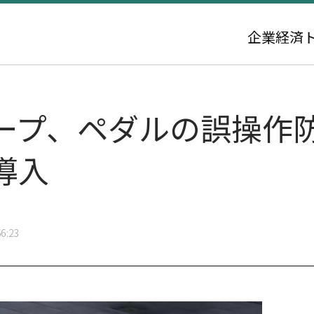
企業
経済
ープ、ペダルの誤操作
導入
6:23