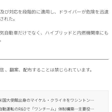
及び対応を段階的に適用し、ドライバーが危険を迅速
された。
気自動車だけでなく、ハイブリッドと内燃機関車にも
。
信 、翻案、配布することは禁じられています。
· 現代自動車グループ、米国大使館出身のマイケル・クライネをワシントンDC事務所長に任命
· 現代自動車グループ、自動運転のR&Dで「ワンチーム」体制構築…主要役員の兼務体制を始動