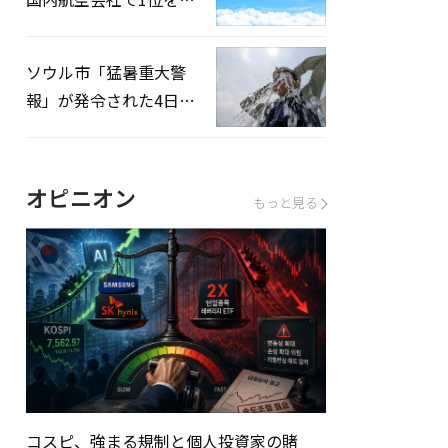
録…「上半期搭乗率
93%」
ソウル市「猛暑重大警
報」が発令された4日、
熱中症患者39人追加発
生
オピニオン
もっと見る
コスピ、強まる規制と個人投資家の賭