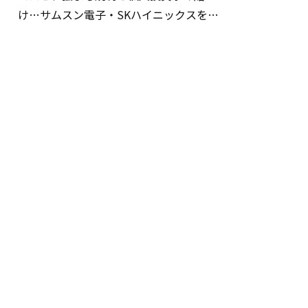
け…サムスン電子・SKハイニックスを巡
る明暗