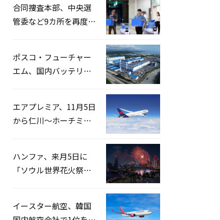
合同捜査本部、中央選
管委など9カ所を再度家
宅捜索…「投票率操
作」の資料を確保
ポスコ・フューチャー
エム、国内バッテリー
企業とLFP正極材19万ト
ンの供給契約を締結
エアプレミア、11月5日
から仁川〜ホーチミン
路線運航へ…3年2ヶ月
ぶりの再開
ハンファ、来月5日に
「ソウル世界花火祭り
2026」開催…韓・米・
英の3カ国が参加
イースター航空、韓国
国内航空会社で1位を記