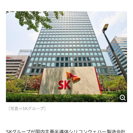
e
t
m
m
b
t
o
i
o
e
u
n
o
r
t
k
［写真＝SKグループ］
SKグループが国内主要半導体シリコンウェハー製造会社