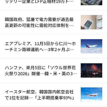
ッテリー企業とLFP正極材19万トン
の供給契約を締結
韓国政府、猛暑で電力需要が過去最
高更新の可能性に需給対応体制を点
検
エアプレミア、11月5日から仁川〜ホ
ーチミン路線運航へ…3年2ヶ月ぶり
の再開
ハンファ、来月5日に「ソウル世界花
火祭り2026」開催…韓・米・英の3カ
国が参加
イースター航空、韓国国内航空会社
で1位を記録…「上半期搭乗率93%」