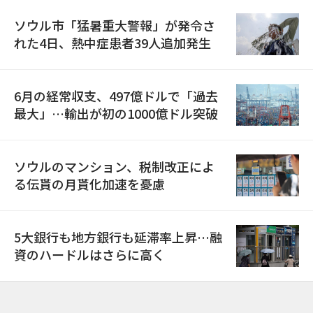
ソウル市「猛暑重大警報」が発令さ
れた4日、熱中症患者39人追加発生
6月の経常収支、497億ドルで「過去
最大」…輸出が初の1000億ドル突破
ソウルのマンション、税制改正によ
る伝貰の月貰化加速を憂慮
5大銀行も地方銀行も延滞率上昇…融
資のハードルはさらに高く