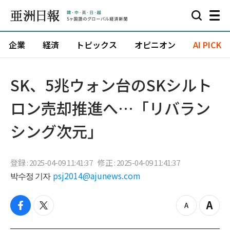
企業
経済
トピックス
オピニオン
AI PICK
SK、5兆ウォン台のSKシルト
ロン売却推進へ…「リバラン
シング次元」
登録 : 2025-04-09 11:41:37
修正 : 2025-04-09 11:41:37
박수정 기자
psj2014@ajunews.com
f
t
z
Z
a
w
o
o
c
i
o
o