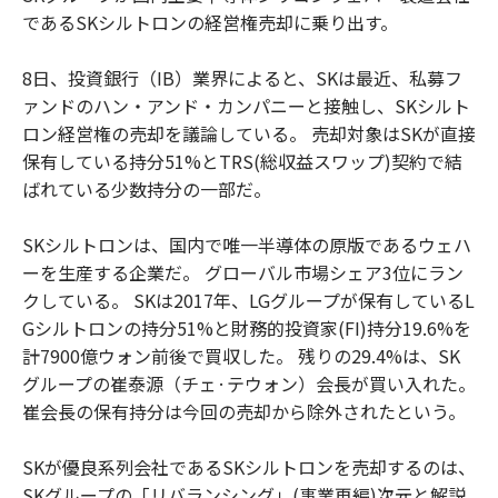
であるSKシルトロンの経営権売却に乗り出す。
8日、投資銀行（IB）業界によると、SKは最近、私募フ
ァンドのハン・アンド・カンパニーと接触し、SKシルト
ロン経営権の売却を議論している。 売却対象はSKが直接
保有している持分51%とTRS(総収益スワップ)契約で結
ばれている少数持分の一部だ。
SKシルトロンは、国内で唯一半導体の原版であるウェハ
ーを生産する企業だ。 グローバル市場シェア3位にラン
クしている。 SKは2017年、LGグループが保有しているL
Gシルトロンの持分51%と財務的投資家(FI)持分19.6%を
計7900億ウォン前後で買収した。 残りの29.4%は、SK
グループの崔泰源（チェ·テウォン）会長が買い入れた。
崔会長の保有持分は今回の売却から除外されたという。
SKが優良系列会社であるSKシルトロンを売却するのは、
SKグループの「リバランシング」(事業再編)次元と解説