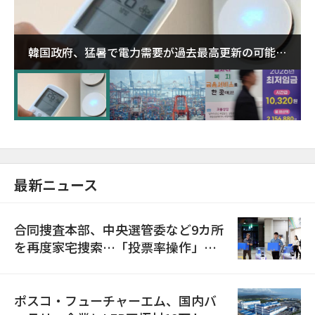
韓国政府、猛暑で電力需要が過去最高更新の可能性
に需給対応体制を点検
最新ニュース
合同捜査本部、中央選管委など9カ所
を再度家宅捜索…「投票率操作」の
資料を確保
ポスコ・フューチャーエム、国内バ