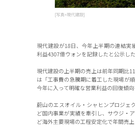
[写真=現代建設]
現代建設が18日、今年上半期の連結実績
利益4307億ウォンを記録したと公示し
現代建設の上半期の売上は前年同期比11
は「工事費の急騰期に着工した現場が順
今年に入って明確な営業利益の回復傾向
蔚山のエスオイル・シャヒンプロジェク
ど国内事業が実績を牽引し、サウジ・ア
ど海外主要現場の工程安定化で年間売上目標