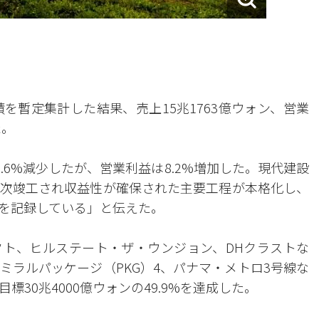
を暫定集計した結果、売上15兆1763億ウォン、営業
た。
.6%減少したが、営業利益は8.2%増加した。現代建設
次竣工され収益性が確保された主要工程が本格化し、
を記録している」と伝えた。
ト、ヒルステート・ザ・ウンジョン、DHクラストな
ミラルパッケージ（PKG）4、パナマ・メトロ3号線な
30兆4000億ウォンの49.9%を達成した。