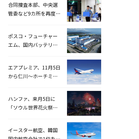
合同捜査本部、中央選
管委など9カ所を再度家
宅捜索…「投票率操
作」の資料を確保
ポスコ・フューチャー
エム、国内バッテリー
企業とLFP正極材19万ト
ンの供給契約を締結
エアプレミア、11月5日
から仁川〜ホーチミン
路線運航へ…3年2ヶ月
ぶりの再開
ハンファ、来月5日に
「ソウル世界花火祭り
2026」開催…韓・米・
英の3カ国が参加
イースター航空、韓国
国内航空会社で1位を記