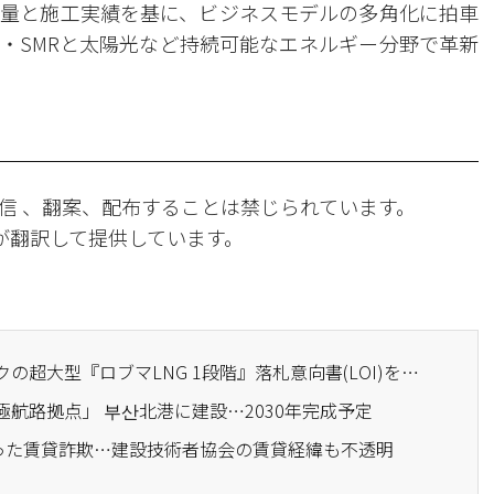
量と施工実績を基に、ビジネスモデルの多角化に拍車
・SMRと太陽光など持続可能なエネルギー分野で革新
信 、翻案、配布することは禁じられています。
Iが翻訳して提供しています。
· 大宇建設、モザンビークの超大型『ロブマLNG 1段階』落札意向書(LOI)を受領
極航路拠点」 부산北港に建設…2030年完成予定
を失った賃貸詐欺…建設技術者協会の賃貸経緯も不透明