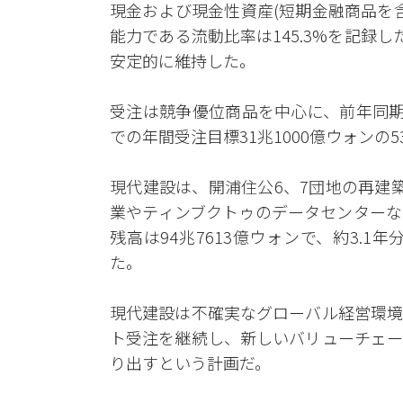
現金および現金性資産(短期金融商品を含む
能力である流動比率は145.3%を記録
安定的に維持した。
受注は競争優位商品を中心に、前年同期比
での年間受注目標31兆1000億ウォンの5
現代建設は、開浦住公6、7団地の再建
業やティンブクトゥのデータセンターな
残高は94兆7613億ウォンで、約3.
た。
現代建設は不確実なグローバル経営環境
ト受注を継続し、新しいバリューチェー
り出すという計画だ。