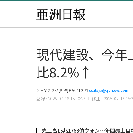
現代建設、今年
比8.2%↑
이용우 기자 / [번역] 양정미 기자
ssaleya@ajunews.com
登録 : 2025-07-18 15:30:26
修正 : 2025-07-18 15:3
売上高15兆1763億ウォン…年間売上目標