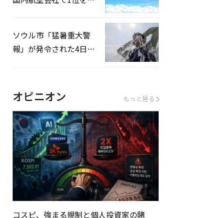
録…「上半期搭乗率
93%」
ソウル市「猛暑重大警
報」が発令された4日、
熱中症患者39人追加発
生
オピニオン
もっと見る
コスピ、強まる規制と個人投資家の賭