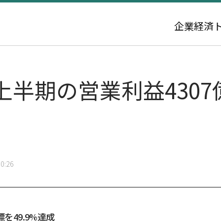
企業
経済
上半期の営業利益430
0:26
を49.9%達成