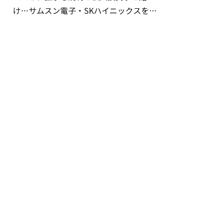
け…サムスン電子・SKハイニックスを巡
る明暗