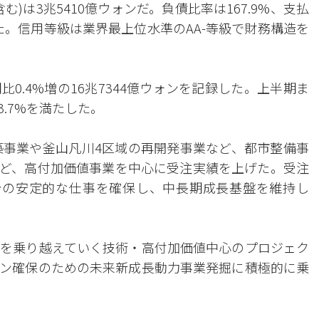
)は3兆5410億ウォンだ。負債比率は167.9%、支払
した。信用等級は業界最上位水準のAA-等級で財務構造を
0.4%増の16兆7344億ウォンを記録した。上半期ま
3.7%を満たした。
築事業や釜山凡川4区域の再開発事業など、都市整備事
ど、高付加価値事業を中心に受注実績を上げた。受注
1年分の安定的な仕事を確保し、中長期成長基盤を維持し
を乗り越えていく技術・高付加価値中心のプロジェク
ン確保のための未来新成長動力事業発掘に積極的に乗