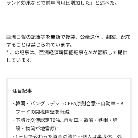
ランド効果などで前年同月比増加した」と述べた。
亜洲日報の記事等を無断で複製、公衆送信 、翻案、配布
することは禁じられています。
* この記事は、亜洲経済韓国語記事をAIが翻訳して提供
しています。
注目記事
韓国・バングラデシュCEPA原則合意…自動車・K
フードの関税障壁を低減
下請け交渉認定70%...自動車・造船・鉄鋼・建
設・物流が地雷原に
1ヶ月で変わった資金の流れ…個人は半導体、外