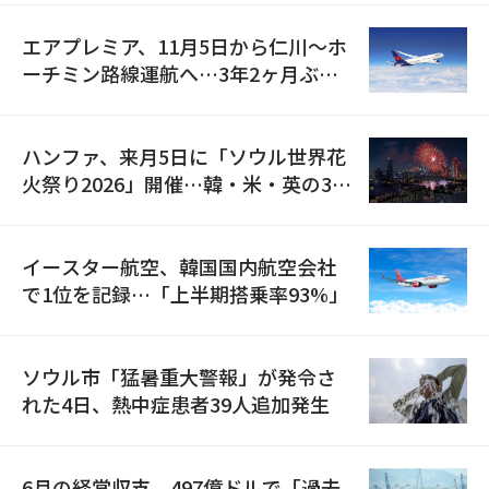
エアプレミア、11月5日から仁川〜ホ
ーチミン路線運航へ…3年2ヶ月ぶり
の再開
ハンファ、来月5日に「ソウル世界花
火祭り2026」開催…韓・米・英の3カ
国が参加
イースター航空、韓国国内航空会社
で1位を記録…「上半期搭乗率93%」
ソウル市「猛暑重大警報」が発令さ
れた4日、熱中症患者39人追加発生
6月の経常収支、497億ドルで「過去