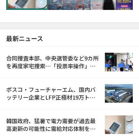
最新ニュース
合同捜査本部、中央選管委など9カ所
を再度家宅捜索…「投票率操作」の
資料を確保
ポスコ・フューチャーエム、国内バ
ッテリー企業とLFP正極材19万トン
の供給契約を締結
韓国政府、猛暑で電力需要が過去最
高更新の可能性に需給対応体制を点
検