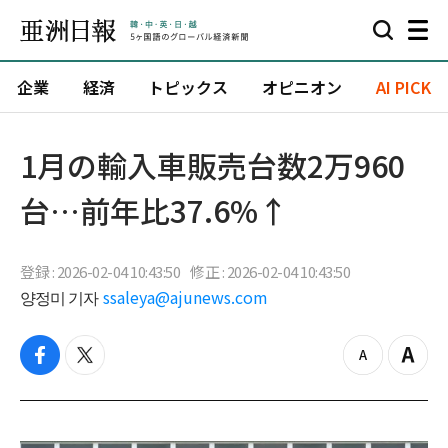
企業
経済
トピックス
オピニオン
AI PICK
1月の輸入車販売台数2万960
台…前年比37.6%↑
登録 : 2026-02-04 10:43:50
修正 : 2026-02-04 10:43:50
양정미 기자
ssaleya@ajunews.com
f
t
z
Z
a
w
o
o
c
i
o
o
e
t
m
m
b
t
o
i