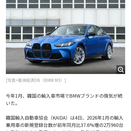
o
e
u
n
o
r
t
k
[写真=亜洲経済DB（BMW M3）]
今年1月、韓国の輸入車市場でBMWブランドの強気が続
いた。
韓国輸入自動車協会（KAIDA）は4日、2026年1月の輸入
乗用車の新規登録台数が前年同月比37.6%増の2万960台