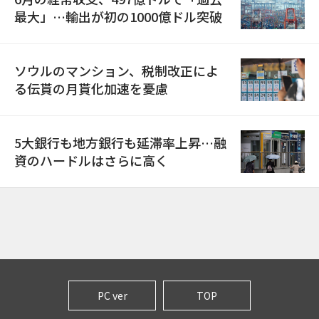
最大」…輸出が初の1000億ドル突破
ソウルのマンション、税制改正によ
る伝貰の月貰化加速を憂慮
5大銀行も地方銀行も延滞率上昇…融
資のハードルはさらに高く
PC ver
TOP