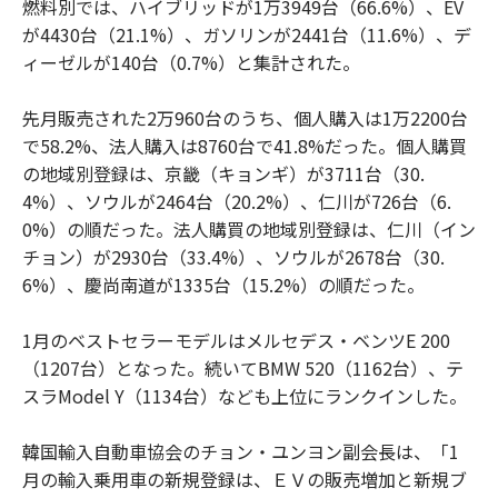
燃料別では、ハイブリッドが1万3949台（66.6%）、EV
が4430台（21.1%）、ガソリンが2441台（11.6%）、デ
ィーゼルが140台（0.7%）と集計された。
先月販売された2万960台のうち、個人購入は1万2200台
で58.2%、法人購入は8760台で41.8%だった。個人購買
の地域別登録は、京畿（キョンギ）が3711台（30.
4%）、ソウルが2464台（20.2%）、仁川が726台（6.
0%）の順だった。法人購買の地域別登録は、仁川（イン
チョン）が2930台（33.4%）、ソウルが2678台（30.
6%）、慶尚南道が1335台（15.2%）の順だった。
1月のベストセラーモデルはメルセデス・ベンツE 200
（1207台）となった。続いてBMW 520（1162台）、テ
スラModel Y（1134台）なども上位にランクインした。
韓国輸入自動車協会のチョン・ユンヨン副会長は、「1
月の輸入乗用車の新規登録は、ＥＶの販売増加と新規ブ