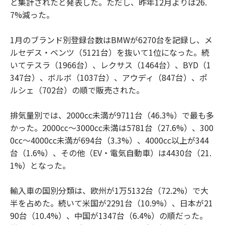
と集計されたと発表した。ただし、昨年12月よりは26.
7%減った。
1月のブランド別登録台数はBMWが6270台を記録し、メ
ルセデス・ベンツ（5121台）を抜いて1位になった。続
いてテスラ（1966台）、レクサス（1464台）、BYD（1
347台）、ボルボ（1037台）、アウディ（847台）、ポ
ルシェ（702台）の順で販売された。
排気量別では、2000cc未満が9711台（46.3%）で最も多
かった。2000cc～3000cc未満は5781台（27.6%）、300
0cc～4000cc未満が694台（3.3%）、4000cc以上が344
台（1.6%）、その他（EV・電気自動車）は4430台（21.
1%）となった。
輸入車の国別分類は、欧州が1万5132台（72.2%）で大
半を占めた。続いて米国が2291台（10.9%）、日本が21
90台（10.4%）、中国が1347台（6.4%）の順だった。