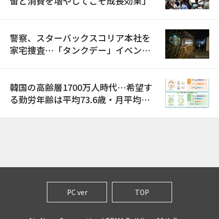
留と消費を増やしてこそ成長効果」
警察、スターバックスコリア本社を
家宅捜査…「タンクデー」イベント
巡り侮辱容疑
韓国の高齢層1700万人時代…希望す
る勤労年齢は平均73.6歳・月平均賃
金は300万ウォン以上
PC ver
TOP