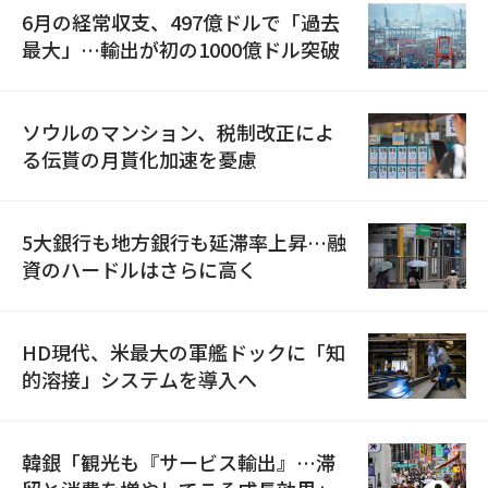
6月の経常収支、497億ドルで「過去
最大」…輸出が初の1000億ドル突破
ソウルのマンション、税制改正によ
る伝貰の月貰化加速を憂慮
5大銀行も地方銀行も延滞率上昇…融
資のハードルはさらに高く
HD現代、米最大の軍艦ドックに「知
的溶接」システムを導入へ
韓銀「観光も『サービス輸出』…滞