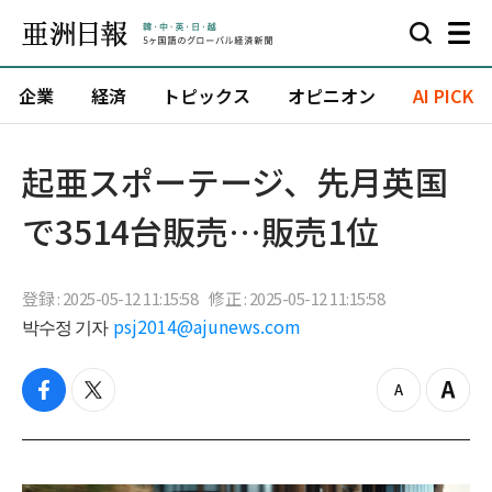
企業
経済
トピックス
オピニオン
AI PICK
起亜スポーテージ、先月英国
で3514台販売…販売1位
登録 : 2025-05-12 11:15:58
修正 : 2025-05-12 11:15:58
박수정 기자
psj2014@ajunews.com
f
t
z
Z
a
w
o
o
c
i
o
o
e
t
m
m
b
t
o
i