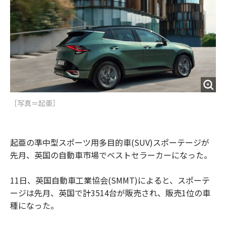
o
e
u
n
o
r
t
k
［写真＝起亜］
起亜の準中型スポーツ用多目的車(SUV)スポーテージが
先月、英国の自動車市場でベストセラーカーになった。
11日、英国自動車工業協会(SMMT)によると、スポーテ
ージは先月、英国で計3514台が販売され、販売1位の車
種になった。