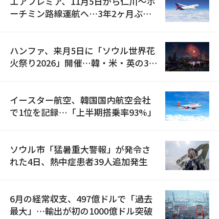
エアプレミア、11月5日から仁川〜ホ
ーチミン路線運航へ…3年2ヶ月ぶり
の再開
ハンファ、来月5日に「ソウル世界花
火祭り2026」開催…韓・米・英の3カ
国が参加
イースター航空、韓国国内航空会社
で1位を記録…「上半期搭乗率93%」
ソウル市「猛暑重大警報」が発令さ
れた4日、熱中症患者39人追加発生
6月の経常収支、497億ドルで「過去
最大」…輸出が初の1000億ドル突破