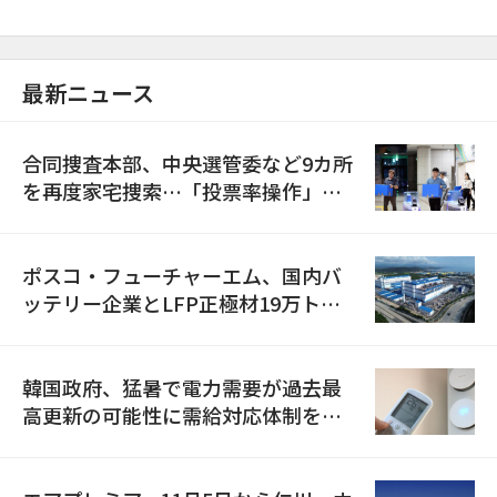
最新ニュース
合同捜査本部、中央選管委など9カ所
を再度家宅捜索…「投票率操作」の
資料を確保
ポスコ・フューチャーエム、国内バ
ッテリー企業とLFP正極材19万トン
の供給契約を締結
韓国政府、猛暑で電力需要が過去最
高更新の可能性に需給対応体制を点
検