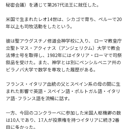
秘密会議）を通じて第267代法王に就任した。
米国で生まれたレオ14世は、シカゴで育ち、ペルーで20
年以上も司牧活動をしたという。
彼は聖アウグスチノ修道会神学校に入り、 ローマ教皇庁
立聖トマス・アクィナス（アンジェリクム）大学で教会
法博士号を取得し、1982年にはイタリア・ローマで司祭
叙品を受けた。また、神学とは別にペンシルベニア州の
ビラノバ大学で数学を専攻した履歴がある。
フランス・イタリア血統の父とスペイン系の母の間に生
まれた影響で英語・スペイン語・ポルトガル語・イタリ
ア語·フランス語を流暢に話す。
一方、今回のコンクラーベに参加した米国人枢機卿の数
は10人であり、17人が投票権を持つイタリアに続き2番
目に多かった。