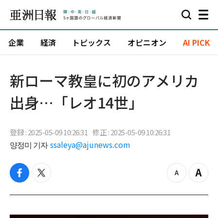
企業
経済
トピックス
オピニオン
AI PICK
新ローマ教皇に初のアメリカ
出身…「レオ14世」
登録 : 2025-05-09 10:26:31
修正 : 2025-05-09 10:26:31
양정미 기자
ssaleya@ajunews.com
f
t
z
Z
a
w
o
o
c
i
o
o
e
t
m
m
b
t
o
i