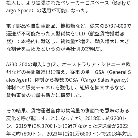
投入し、より拡張されたベリーカーゴスペース（Belly C
argo Space）の活用が可能になった。
電子部品や自動車部品、機械類など、従来のB737-800で
運送が不可能だった大型貨物をULD（航空貨物搭載容
器）で本格的に輸送し、貨物量が増え、輸入増大に大き
な割合を占めたというのが会社側の説明だ。
A330-300の導入に加え、オーストラリア・シドニーや欧
州などの長距離進出に備え、従来の単一GSA（General S
ales Agent）体制から複数のCSA（Cargo Sales Agency）
体制へと販売チャネルを強化し、組織を拡大するなど、
貨物事業の力量も新たに構築した。
その結果、貨物運送全体の物流量の側面でも意味のある
変化を呼び起こすことになったが、2018年に約3200ト
ン、2019年に約3700トンに過ぎなかった運送量が2022
年に約7800トン、2023年に約1万6800トンで2018年対比