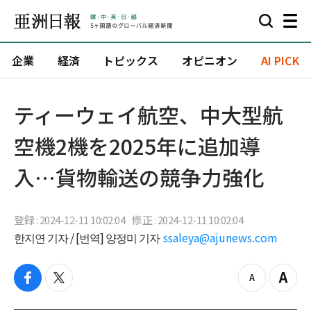
企業
経済
トピックス
オピニオン
AI PICK
ティーウェイ航空、中大型航
空機2機を2025年に追加導
入…貨物輸送の競争力強化
登録 : 2024-12-11 10:02:04
修正 : 2024-12-11 10:02:04
한지연 기자 / [번역] 양정미 기자
ssaleya@ajunews.com
f
t
z
Z
a
w
o
o
c
i
o
o