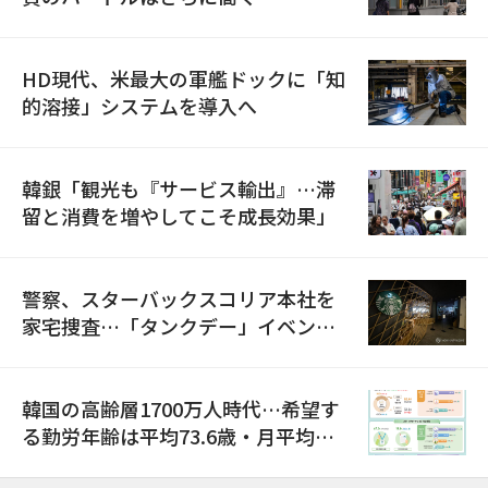
HD現代、米最大の軍艦ドックに「知
的溶接」システムを導入へ
韓銀「観光も『サービス輸出』…滞
留と消費を増やしてこそ成長効果」
警察、スターバックスコリア本社を
家宅捜査…「タンクデー」イベント
巡り侮辱容疑
韓国の高齢層1700万人時代…希望す
る勤労年齢は平均73.6歳・月平均賃
金は300万ウォン以上