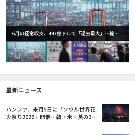
6月の経常収支、497億ドルで「過去最大」…輸出
が初の1000億ドル突破
最新ニュース
ハンファ、来月5日に「ソウル世界花
火祭り2026」開催…韓・米・英の3カ
国が参加