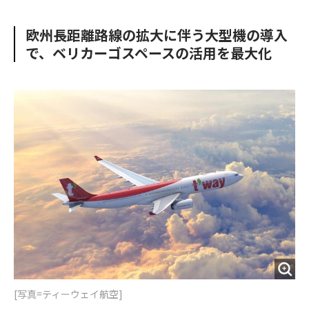
e
t
m
m
b
t
o
i
欧州長距離路線の拡大に伴う大型機の導入
o
e
u
n
で、ベリカーゴスペースの活用を最大化
o
r
t
k
[写真=ティーウェイ航空]