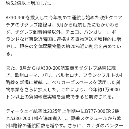
約5.2倍以上増加した。
A330-300を投入して今年初めて運航し始めた欧州クロア
チアのザグレブ路線は、5月から就航したにもかかわら
ず、ザグレブ到着物量以外、チェコ、ハンガリー、ポー
ランドなど東欧近隣国に連携する貨物運送を積極的に増
やし、現在の全体累積物量の約20%近い割合を占めてい
る。
また、8月からはA330-200航空機をザグレブ路線に続
き、欧州ローマ、パリ、バルセロナ、フランクフルトの4
路線を新規に就航し、ベリカーゴスペースを活用した貨
物事業をさらに拡大した。これにより、今年約1万9000
トン以上の貨物輸送実績を達成できると期待される。
ティーウェイ航空は2025年上半期中にB777-300ER 2機
とA330-200 1機を追加導入し、夏季スケジュールから欧
州4路線の運航回数を増やす。さらに、カナダのバンクー