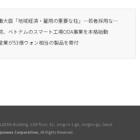
· 中堅企業との面会で労働大臣「地域経済・雇用の重要な柱」…若者採用などを議論
興院、ベトナムのスマート工場ODA事業を本格始動
産業が53億ウォン相当の製品を寄付
EEMA Building, 11th floor, 42, Jong-ro 1-gil, Jongno-gu, Seoul
junews Corporation
, All Rights Reserved.