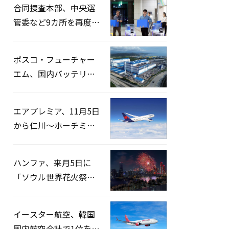
合同捜査本部、中央選
管委など9カ所を再度家
宅捜索…「投票率操
作」の資料を確保
ポスコ・フューチャー
エム、国内バッテリー
企業とLFP正極材19万ト
ンの供給契約を締結
エアプレミア、11月5日
から仁川〜ホーチミン
路線運航へ…3年2ヶ月
ぶりの再開
ハンファ、来月5日に
「ソウル世界花火祭り
2026」開催…韓・米・
英の3カ国が参加
イースター航空、韓国
国内航空会社で1位を記