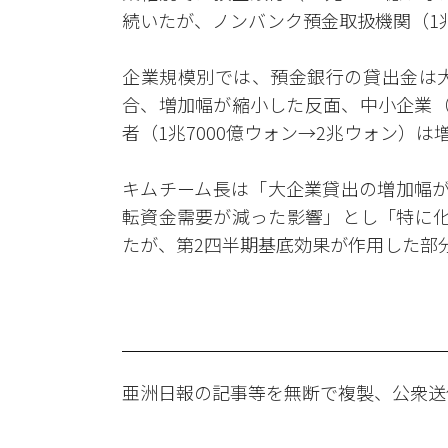
続いたが、ノンバンク預金取扱機関（1兆3
企業規模別では、預金銀行の貸出金は大企
合、増加幅が縮小した反面、中小企業（10
者（1兆7000億ウォン→2兆ウォン）
キムチーム長は「大企業貸出の増加幅が
転資金需要が減った影響」とし「特に化
たが、第2四半期基底効果が作用した部
亜洲日報の記事等を無断で複製、公衆送