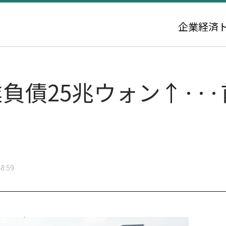
企業
経済
負債25兆ウォン↑··
8:59