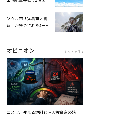
録…「上半期搭乗率
93%」
ソウル市「猛暑重大警
報」が発令された4日、
熱中症患者39人追加発
生
オピニオン
もっと見る
コスピ、強まる規制と個人投資家の賭