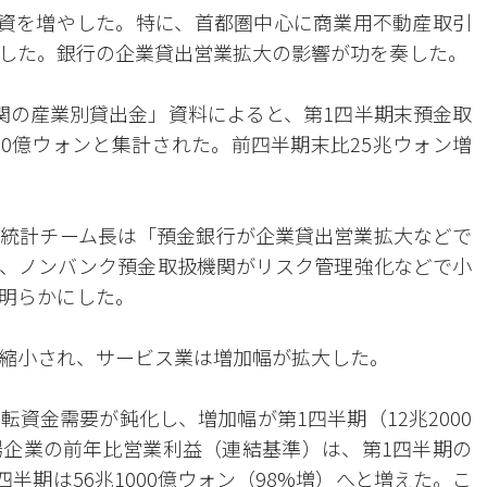
融資を増やした。特に、首都圏中心に商業用不動産取引
した。銀行の企業貸出営業拡大の影響が功を奏した。
関の産業別貸出金」資料によると、第1四半期末預金取
000億ウォンと集計された。前四半期末比25兆ウォン増
統計チーム長は「預金銀行が企業貸出営業拡大などで
、ノンバンク預金取扱機関がリスク管理強化などで小
明らかにした。
縮小され、サービス業は増加幅が拡大した。
資金需要が鈍化し、増加幅が第1四半期（12兆2000
企業の前年比営業利益（連結基準）は、第1四半期の
第2四半期は56兆1000億ウォン（98%増）へと増えた。こ