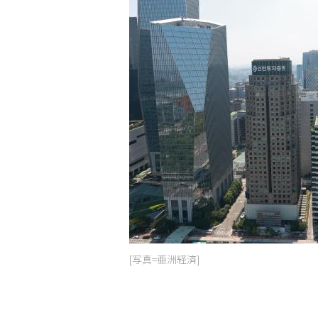
[写真=亜洲経済]