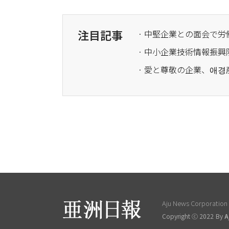
注目記事
· 中小企業技術情報振
· 愛と尊敬の企業、애경
Aju News Corporation L
Copyright ⓒ 2022 By
A