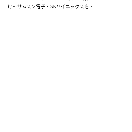
け…サムスン電子・SKハイニックスを巡
る明暗