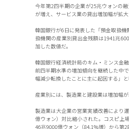
今年第2四半期の企業が25兆ウォンの
が増え、サービス業の貸出増加幅が拡大
韓国銀行が6日に発表した「預金取扱機
扱機関の産業別貸出金残額は1941兆6
加した数値だ。
韓国銀行経済統計局のキム・ミンス金融
前四半期水準の増加傾向を継続した中で
幅減少転換したことに主に起因する」と
産業別には、製造業と建設業は増加幅が
製造業は大企業の営業実績改善により運転
億ウォン）対比縮小された。コスピ上場
46兆9000億ウォン（84.1%増）から