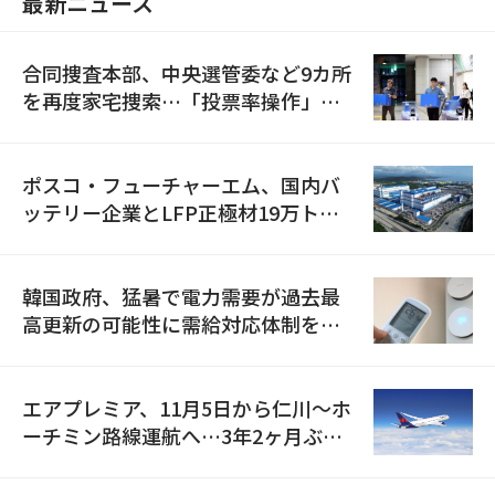
最新ニュース
合同捜査本部、中央選管委など9カ所
を再度家宅捜索…「投票率操作」の
資料を確保
ポスコ・フューチャーエム、国内バ
ッテリー企業とLFP正極材19万トン
の供給契約を締結
韓国政府、猛暑で電力需要が過去最
高更新の可能性に需給対応体制を点
検
エアプレミア、11月5日から仁川〜ホ
ーチミン路線運航へ…3年2ヶ月ぶり
の再開