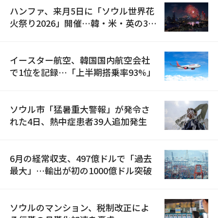
ハンファ、来月5日に「ソウル世界花
火祭り2026」開催…韓・米・英の3カ
国が参加
イースター航空、韓国国内航空会社
で1位を記録…「上半期搭乗率93%」
ソウル市「猛暑重大警報」が発令さ
れた4日、熱中症患者39人追加発生
6月の経常収支、497億ドルで「過去
最大」…輸出が初の1000億ドル突破
ソウルのマンション、税制改正によ