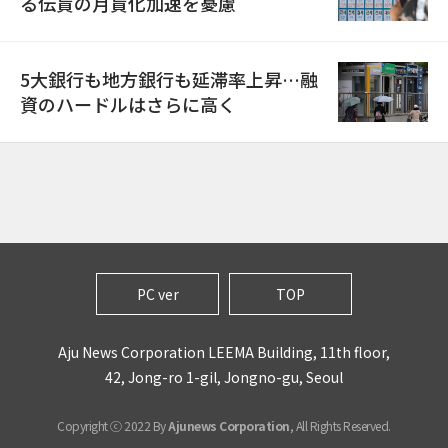
る伝貰の月貰化加速を憂慮
5大銀行も地方銀行も延滞率上昇…融
資のハードルはさらに高く
PC ver
TOP
Aju News Corporation LEEMA Building, 11th floor,
42, Jong-ro 1-gil, Jongno-gu, Seoul
Copyright ⓒ 2022 By
Ajunews Corporation
, All Rights Reserved.