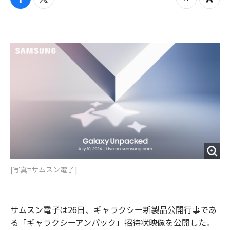
f
t
z
Z
a
w
o
o
c
i
o
o
e
t
m
m
b
t
o
i
o
e
u
n
o
r
t
k
[写真=サムスン電子]
サムスン電子は26日、ギャラクシー新製品公開行事であ
る「ギャラクシーアンパック」招待状映像を公開した。