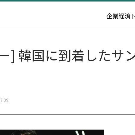
企業
経済
アー] 韓国に到着した
7:09