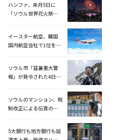
ハンファ、来月5日に
「ソウル世界花火祭り
2026」開催…韓・米・
英の3カ国が参加
イースター航空、韓国
国内航空会社で1位を記
録…「上半期搭乗率
93%」
ソウル市「猛暑重大警
報」が発令された4日、
熱中症患者39人追加発
生
ソウルのマンション、税
制改正による伝貰の月
貰化加速を憂慮
5大銀行も地方銀行も延
滞率上昇…融資のハー