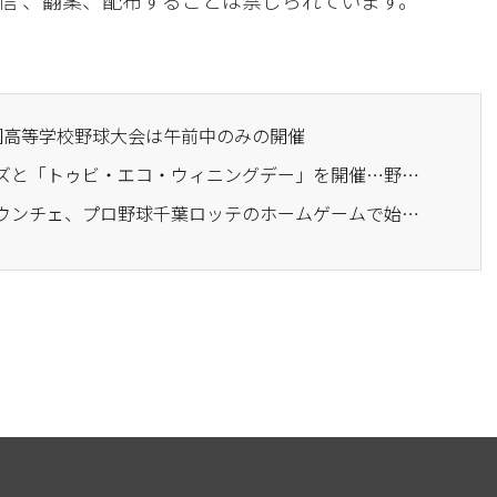
信 、翻案、配布することは禁じられています。
全国高等学校野球大会は午前中のみの開催
· 水性区、三星ライオンズと「トゥビ・エコ・ウィニングデー」を開催…野球場で環境保護の実践を広める
· ルセラフィムのホン・ウンチェ、プロ野球千葉ロッテのホームゲームで始球式を務める