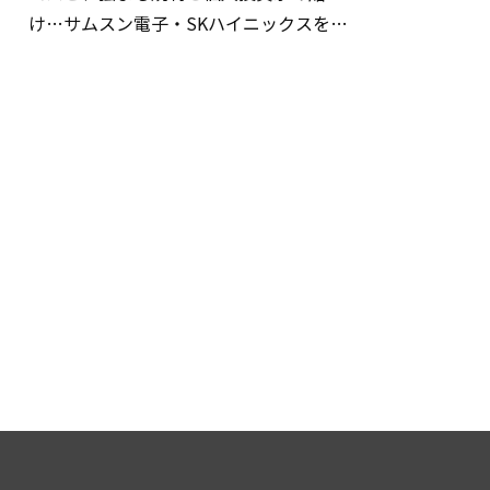
け…サムスン電子・SKハイニックスを巡
る明暗