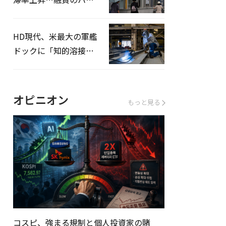
ドルはさらに高く
HD現代、米最大の軍艦
ドックに「知的溶接」
システムを導入へ
オピニオン
もっと見る
コスピ、強まる規制と個人投資家の賭