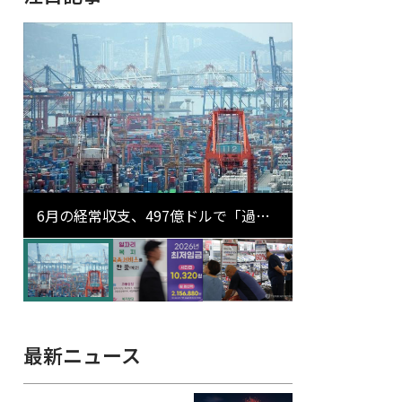
6月の経常収支、497億ドルで「過去
最大」…輸出が初の1000億ドル突破
最新ニュース