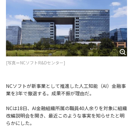
o
e
u
n
o
r
t
k
[写真＝NCソフトR&Dセンター]
NCソフトが新事業として推進した人工知能（AI）金融事
業を3年で撤退する。成果不振が理由だ。
NCは18日、AI金融組織所属の職員40人余りを対象に組織
改編説明会を開き、最近このような事実を知らせたと明
らかにした。