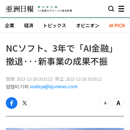
企業
経済
トピックス
オピニオン
AI PICK
NCソフト、3年で「AI金融」
撤退···新事業の成果不振
登録 : 2023-12-18 16:33:22
修正 : 2023-12-18 16:33:22
양정미 기자
ssaleya@ajunews.com
f
t
z
Z
a
w
o
o
c
i
o
o
e
t
m
m
b
t
o
i