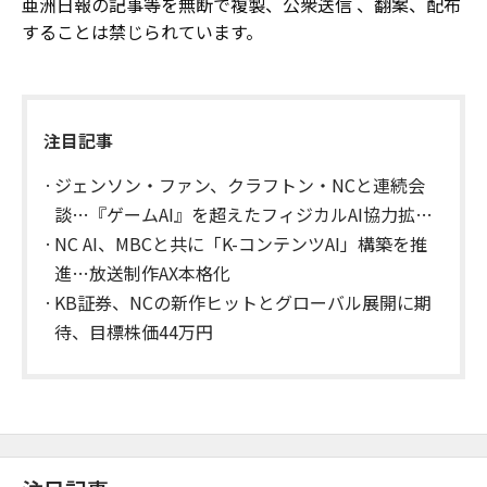
亜洲日報の記事等を無断で複製、公衆送信 、翻案、配布
することは禁じられています。
注目記事
ジェンソン・ファン、クラフトン・NCと連続会
談…『ゲームAI』を超えたフィジカルAI協力拡大
に注目
NC AI、MBCと共に「K-コンテンツAI」構築を推
進…放送制作AX本格化
KB証券、NCの新作ヒットとグローバル展開に期
待、目標株価44万円