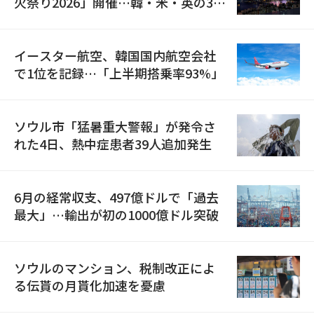
火祭り2026」開催…韓・米・英の3カ
国が参加
イースター航空、韓国国内航空会社
で1位を記録…「上半期搭乗率93%」
ソウル市「猛暑重大警報」が発令さ
れた4日、熱中症患者39人追加発生
6月の経常収支、497億ドルで「過去
最大」…輸出が初の1000億ドル突破
ソウルのマンション、税制改正によ
る伝貰の月貰化加速を憂慮