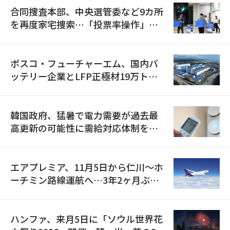
合同捜査本部、中央選管委など9カ所
を再度家宅捜索…「投票率操作」の
資料を確保
ポスコ・フューチャーエム、国内バ
ッテリー企業とLFP正極材19万トン
の供給契約を締結
韓国政府、猛暑で電力需要が過去最
高更新の可能性に需給対応体制を点
検
エアプレミア、11月5日から仁川〜ホ
ーチミン路線運航へ…3年2ヶ月ぶり
の再開
ハンファ、来月5日に「ソウル世界花