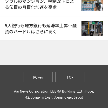
ソウルのマンション、税制改正によ
る伝貰の月貰化加速を憂慮
5大銀行も地方銀行も延滞率上昇…融
資のハードルはさらに高く
PC ver
TOP
Aju News Corporation LEEMA Building, 11th floor,
42, Jong-ro 1-gil, Jongno-gu, Seoul