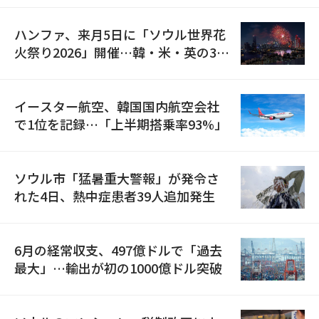
ハンファ、来月5日に「ソウル世界花
火祭り2026」開催…韓・米・英の3カ
国が参加
イースター航空、韓国国内航空会社
で1位を記録…「上半期搭乗率93%」
ソウル市「猛暑重大警報」が発令さ
れた4日、熱中症患者39人追加発生
6月の経常収支、497億ドルで「過去
最大」…輸出が初の1000億ドル突破