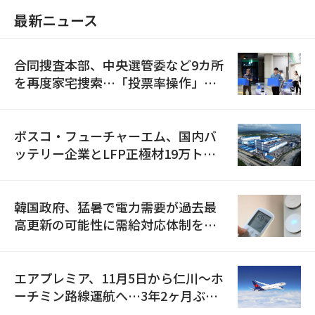
最新ニュース
合同捜査本部、中央選管委など9カ所
を再度家宅捜索…「投票率操作」の
資料を確保
ポスコ・フューチャーエム、国内バ
ッテリー企業とLFP正極材19万トン
の供給契約を締結
韓国政府、猛暑で電力需要が過去最
高更新の可能性に需給対応体制を点
検
エアプレミア、11月5日から仁川〜ホ
ーチミン路線運航へ…3年2ヶ月ぶり
の再開