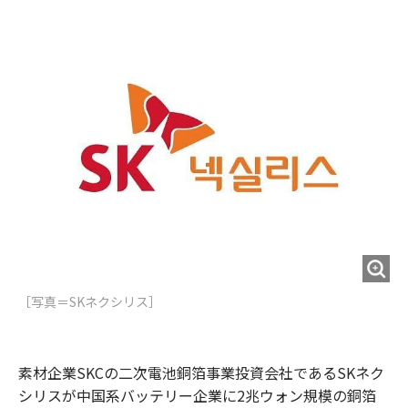
e
t
m
m
b
t
o
i
o
e
u
n
o
r
t
k
［写真＝​SKネクシリス］
素材企業SKCの二次電池銅箔事業投資会社であるSKネク
シリスが中国系バッテリー企業に2兆ウォン規模の銅箔