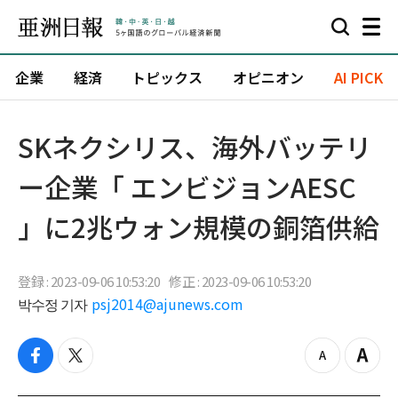
企業
経済
トピックス
オピニオン
AI PICK
​SKネクシリス、海外バッテリ
ー企業「 エンビジョンAESC
」に2兆ウォン規模の銅箔供給
登録 : 2023-09-06 10:53:20
修正 : 2023-09-06 10:53:20
박수정 기자
psj2014@ajunews.com
f
t
z
Z
a
w
o
o
c
i
o
o