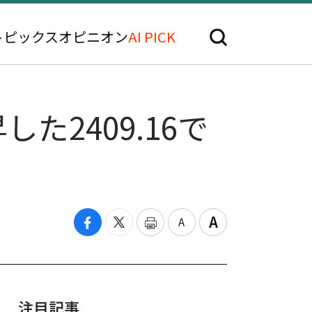
トピックス
オピニオン
AI PICK
た2409.16で
注目記事