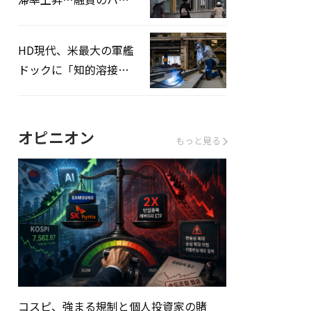
ドルはさらに高く
HD現代、米最大の軍艦
ドックに「知的溶接」
システムを導入へ
オピニオン
もっと見る
コスピ、強まる規制と個人投資家の賭