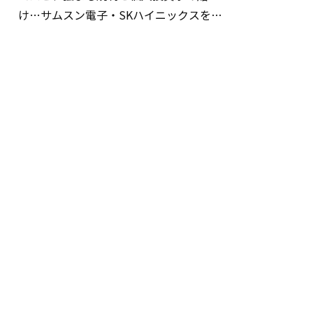
け…サムスン電子・SKハイニックスを巡
る明暗