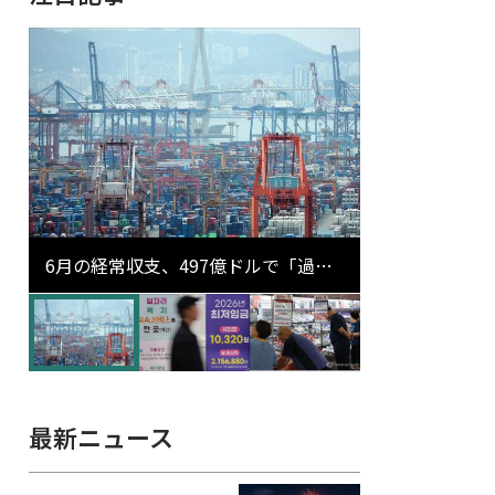
6月の経常収支、497億ドルで「過去
最大」…輸出が初の1000億ドル突破
最新ニュース