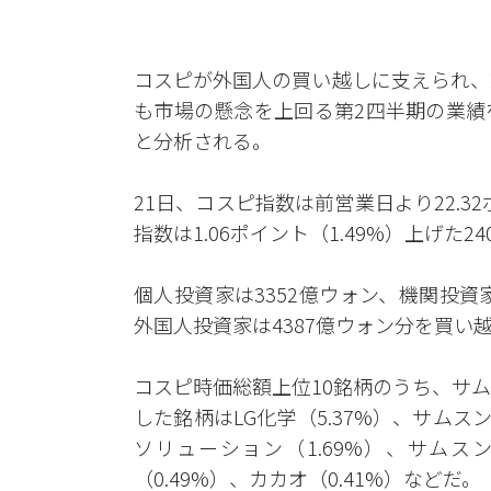
コスピが外国人の買い越しに支えられ、
も市場の懸念を上回る第2四半期の業績
と分析される。
21日、コスピ指数は前営業日より22.32
指数は1.06ポイント（1.49%）上げた
個人投資家は3352億ウォン、機関投資
外国人投資家は4387億ウォン分を買い
コスピ時価総額上位10銘柄のうち、サム
した銘柄はLG化学（5.37%）、サムスン
ソリューション（1.69%）、サムスンS
（0.49%）、カカオ（0.41%）などだ。