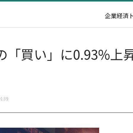
企業
経済
買い」に0.93%上昇し
1:39