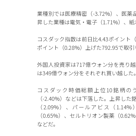
業種別では医療精密（-3.72%）、医薬品
昇した業種は電気・電子（1.71%）、紙木
コスダック指数は前日比4.43ポイント（0
ポイント（0.28%）上げた792.95で取
外国人投資家は717億ウォン分を売り
は349億ウォン分をそれぞれ買い越した
コスダック時価総額上位10銘柄のうち
（-2.40%）などは下落した。上昇した
（2.09%）、パールアビス（1.1
（0.65%）、セルトリオン製薬（0.62
などだ。