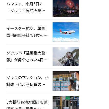
ハンファ、来月5日に
「ソウル世界花火祭り
2026」開催…韓・米・
英の3カ国が参加
イースター航空、韓国
国内航空会社で1位を記
録…「上半期搭乗率
93%」
ソウル市「猛暑重大警
報」が発令された4日、
熱中症患者39人追加発
生
ソウルのマンション、税
制改正による伝貰の月
貰化加速を憂慮
5大銀行も地方銀行も延
滞率上昇…融資のハー