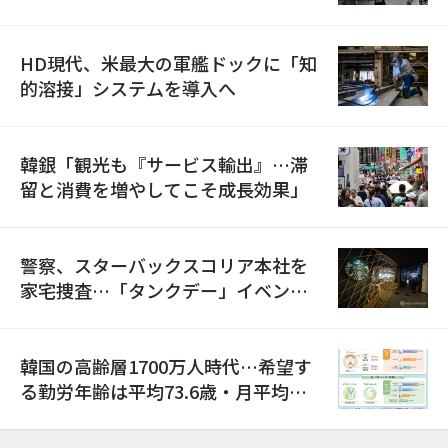
HD現代、米最大の軍艦ドックに「知
的溶接」システムを導入へ
韓銀「観光も『サービス輸出』…滞
留と消費を増やしてこそ成長効果」
警察、スターバックスコリア本社を
家宅捜査…「タンクデー」イベント
巡り侮辱容疑
韓国の高齢層1700万人時代…希望す
る勤労年齢は平均73.6歳・月平均賃
金は300万ウォン以上