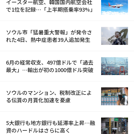
イースター航空、韓国国内航空会社
で1位を記録…「上半期搭乗率93%」
ソウル市「猛暑重大警報」が発令さ
れた4日、熱中症患者39人追加発生
6月の経常収支、497億ドルで「過去
最大」…輸出が初の1000億ドル突破
ソウルのマンション、税制改正によ
る伝貰の月貰化加速を憂慮
5大銀行も地方銀行も延滞率上昇…融
資のハードルはさらに高く