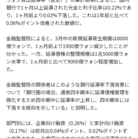
銀行で1ヶ月以上延滞された元金と利子比率は0.22%であ
り、1ヶ月前より0.02%下落した。これは1年前と比べて
0.06%ポイント改善された数値だ。
金融監督院によると、3月中の新規延滞発生規模は8000
億ウォンで、1ヵ月前より1000億ウォン減少したことが
分かった。一方、延滞債権の整理規模は1兆5000億ウォ
ン水準で、1ヵ月前と比べて9000億ウォン程度増加し
た。
金融監督院の関係者はこのような銀行延滞率下落背景に
ついて「銀行圏の場合、通常四半期末に延滞債権管理を
強化するため四半期中に延滞率が上昇し、四半期末には
下落する傾向を示している」と説明した。
部門別には、企業向け融資（0.26%）と家計向け融資
（0.17%）は前月比0.04%ポイント、0.02%ポイントず