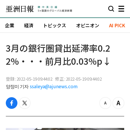
企業
経済
トピックス
オピニオン
AI PICK
3月の銀行圏貸出延滞率0.2
2%・・・前月比0.03%p↓
登録 : 2022-05-19 09:44:02
修正 : 2022-05-19 09:44:02
양정미 기자
ssaleya@ajunews.com
f
t
z
Z
a
w
o
o
c
i
o
o
e
t
m
m
b
t
o
i