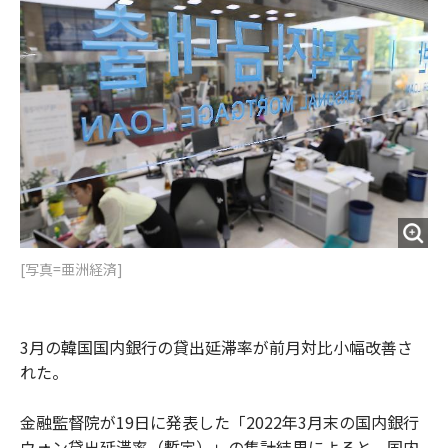
o
e
u
n
o
r
t
k
[写真=亜洲経済]
3月の韓国国内銀行の貸出延滞率が前月対比小幅改善さ
れた。
金融監督院が19日に発表した「2022年3月末の国内銀行
ウォン貸出延滞率（暫定）」の集計結果によると、国内