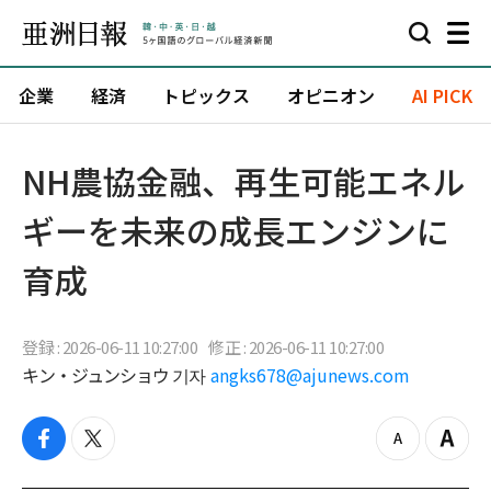
企業
経済
トピックス
オピニオン
AI PICK
NH農協金融、再生可能エネル
ギーを未来の成長エンジンに
育成
登録 : 2026-06-11 10:27:00
修正 : 2026-06-11 10:27:00
キン・ジュンショウ 기자
angks678@ajunews.com
f
t
z
Z
a
w
o
o
c
i
o
o