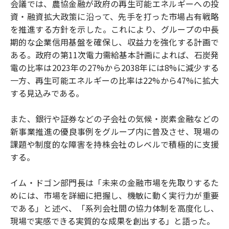
会議では、農協金融が政府の再生可能エネルギーへの投
資・融資拡大政策に沿って、先手を打った市場占有戦略
を推進する方針を示した。これにより、グループの中長
期的な企業信用基盤を確保し、収益力を強化する計画で
ある。政府の第11次電力需給基本計画によれば、石炭発
電の比率は2023年の27%から2038年には8%に減少する
一方、再生可能エネルギーの比率は22%から47%に拡大
する見込みである。
また、銀行や証券などの子会社の気候・炭素金融などの
新事業推進の優良事例をグループ内に普及させ、現場の
課題や制度的な障害を持株会社のレベルで積極的に支援
する。
イム・ドゴン部門長は「未来の金融市場を先取りするた
めには、市場を詳細に把握し、機敏に動く実行力が重要
である」と述べ、「系列会社間の協力体制を高度化し、
現場で実感できる実質的な成果を創出する」と語った。