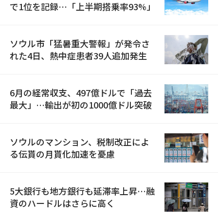
で1位を記録…「上半期搭乗率93%」
ソウル市「猛暑重大警報」が発令さ
れた4日、熱中症患者39人追加発生
6月の経常収支、497億ドルで「過去
最大」…輸出が初の1000億ドル突破
ソウルのマンション、税制改正によ
る伝貰の月貰化加速を憂慮
5大銀行も地方銀行も延滞率上昇…融
資のハードルはさらに高く