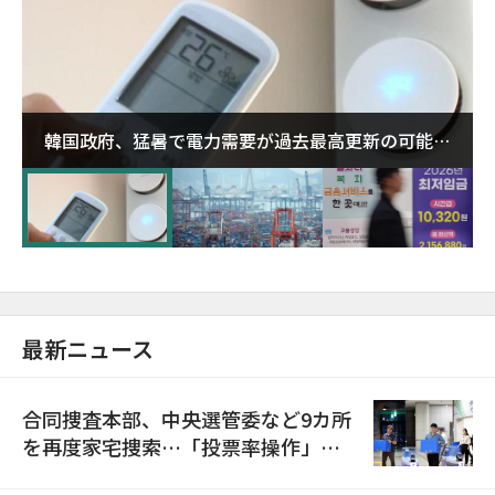
韓国政府、猛暑で電力需要が過去最高更新の可能性
に需給対応体制を点検
最新ニュース
合同捜査本部、中央選管委など9カ所
を再度家宅捜索…「投票率操作」の
資料を確保