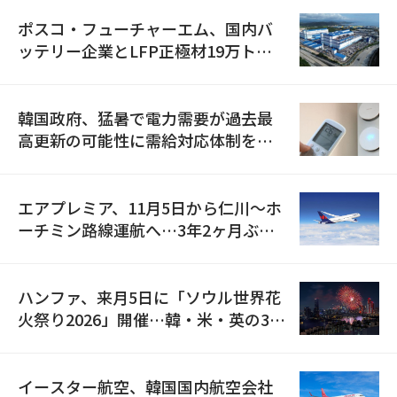
ポスコ・フューチャーエム、国内バ
ッテリー企業とLFP正極材19万トン
の供給契約を締結
韓国政府、猛暑で電力需要が過去最
高更新の可能性に需給対応体制を点
検
エアプレミア、11月5日から仁川〜ホ
ーチミン路線運航へ…3年2ヶ月ぶり
の再開
ハンファ、来月5日に「ソウル世界花
火祭り2026」開催…韓・米・英の3カ
国が参加
イースター航空、韓国国内航空会社