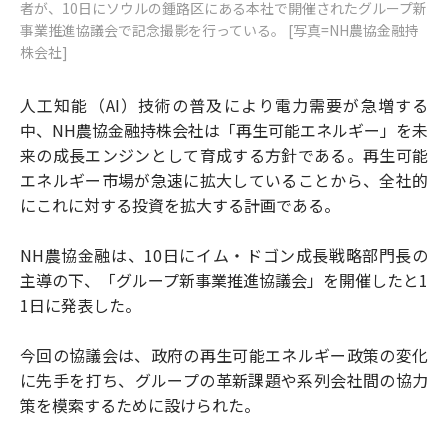
者が、10日にソウルの鍾路区にある本社で開催されたグループ新
事業推進協議会で記念撮影を行っている。 [写真=NH農協金融持
株会社]
人工知能（AI）技術の普及により電力需要が急増する
中、NH農協金融持株会社は「再生可能エネルギー」を未
来の成長エンジンとして育成する方針である。再生可能
エネルギー市場が急速に拡大していることから、全社的
にこれに対する投資を拡大する計画である。
NH農協金融は、10日にイム・ドゴン成長戦略部門長の
主導の下、「グループ新事業推進協議会」を開催したと1
1日に発表した。
今回の協議会は、政府の再生可能エネルギー政策の変化
に先手を打ち、グループの革新課題や系列会社間の協力
策を模索するために設けられた。