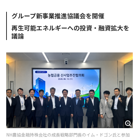
e
t
m
m
b
t
o
i
グループ新事業推進協議会を開催
o
e
u
n
o
r
t
再生可能エネルギーへの投資・融資拡大を
k
議論
NH農協金融持株会社の成長戦略部門長のイム・ドゴン氏と参加