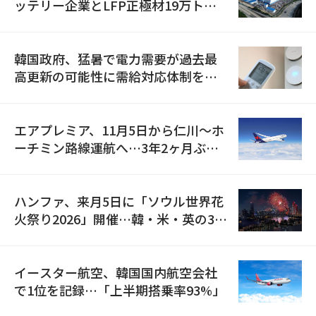
ッテリー企業とLFP正極材19万トン
の供給契約を締結
韓国政府、猛暑で電力需要が過去最
高更新の可能性に需給対応体制を点
検
エアプレミア、11月5日から仁川〜ホ
ーチミン路線運航へ…3年2ヶ月ぶり
の再開
ハンファ、来月5日に「ソウル世界花
火祭り2026」開催…韓・米・英の3カ
国が参加
イースター航空、韓国国内航空会社
で1位を記録…「上半期搭乗率93%」