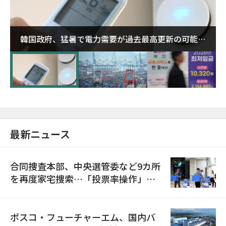
韓国政府、猛暑で電力需要が過去最高更新の可能性
に需給対応体制を点検
最新ニュース
合同捜査本部、中央選管委など9カ所
を再度家宅捜索…「投票率操作」の
資料を確保
ポスコ・フューチャーエム、国内バ