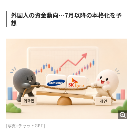
e
t
m
m
b
t
o
i
外国人の資金動向…7月以降の本格化を予
o
e
u
n
想
o
r
t
k
[写真=チャットGPT]