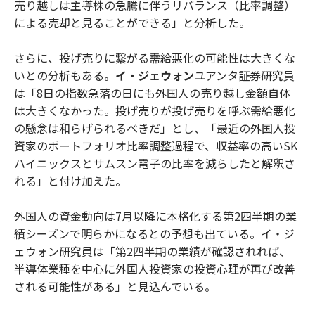
売り越しは主導株の急騰に伴うリバランス（比率調整）
による売却と見ることができる」と分析した。
さらに、投げ売りに繋がる需給悪化の可能性は大きくな
いとの分析もある。
イ・ジェウォン
ユアンタ証券研究員
は「8日の指数急落の日にも外国人の売り越し金額自体
は大きくなかった。投げ売りが投げ売りを呼ぶ需給悪化
の懸念は和らげられるべきだ」とし、「最近の外国人投
資家のポートフォリオ比率調整過程で、収益率の高いSK
ハイニックスとサムスン電子の比率を減らしたと解釈さ
れる」と付け加えた。
外国人の資金動向は7月以降に本格化する第2四半期の業
績シーズンで明らかになるとの予想も出ている。イ・ジ
ェウォン研究員は「第2四半期の業績が確認されれば、
半導体業種を中心に外国人投資家の投資心理が再び改善
される可能性がある」と見込んでいる。