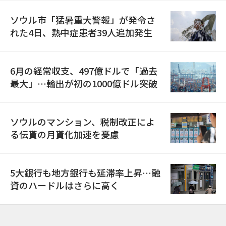
ソウル市「猛暑重大警報」が発令さ
れた4日、熱中症患者39人追加発生
6月の経常収支、497億ドルで「過去
最大」…輸出が初の1000億ドル突破
ソウルのマンション、税制改正によ
る伝貰の月貰化加速を憂慮
5大銀行も地方銀行も延滞率上昇…融
資のハードルはさらに高く