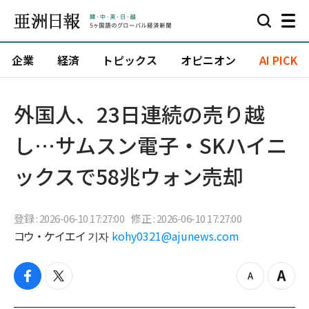
企業
経済
トピックス
オピニオン
AI PICK
外国人、23日連続の売り越
し…サムスン電子・SKハイニ
ックスで58兆ウォン売却
登録 : 2026-06-10 17:27:00
修正 : 2026-06-10 17:27:00
コウ・ケイエイ 기자
kohy0321@ajunews.com
f
t
z
Z
a
w
o
o
c
i
o
o