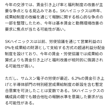
今年の交渉では、賃金引き上げ率と福利制度の改善が主
要な争点となる見込みである。SKハイニックスは昨年、
成果給制度の改編を通じて報酬に関する核心的な争点の
一部を整理したため、今年は基本賃金と勤務環境改善の
要求に焦点が当たる可能性が高い。
SKハイニックスは以前、労使協議を通じて営業利益の1
0%を成果給の財源として支給する方式の超過利益分配金
制度を設けており、今年の賃金・労使協議では成果給の
算式よりも賃金引き上げと福利改善が相対的に強調され
る可能性が高い。
ただし、サムスン電子の労使が最近、6.2%の賃金引き上
げと半導体部門の特別経営成果給制度の新設を含む暫定
合意案を可決したことは変数である。SKハイニックスの
構成員の間でも競合他社の報酬水準を意識した要求が出
る可能性がある。