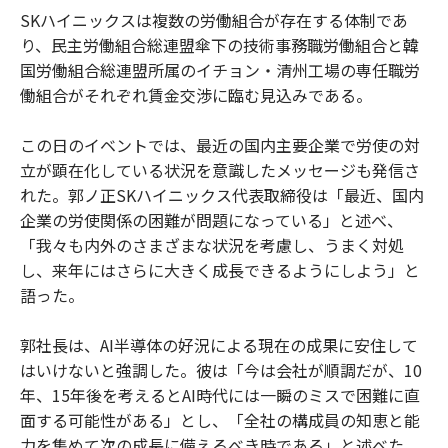
SKハイニックスは複数の労働組合が存在する体制であ
り、民主労働組合総連盟傘下の技術事務職労働組合と韓
国労働組合総連盟所属のイチョン・清州工場の専任職労
働組合がそれぞれ賃金交渉に臨む見込みである。
この日のイベントでは、最近の国内主要企業で労使の対
立が顕在化している状況を意識したメッセージも発信さ
れた。郭ノ正SKハイニックス代表取締役は「最近、国内
企業の労使関係の困難が問題になっている」と述べ、
「我々も内外のさまざまな状況を考慮し、うまく対処
し、来年にはさらに大きく成長できるようにしよう」と
語った。
郭社長は、AI半導体の好況による現在の成果に安住して
はいけないと強調した。彼は「今は会社が順調だが、10
年、15年後を考えるとAI時代には一瞬のミスで困難に直
面する可能性がある」とし、「全社の構成員の知恵と能
力を集めて次の成長に備えるべき時である」と述べた。