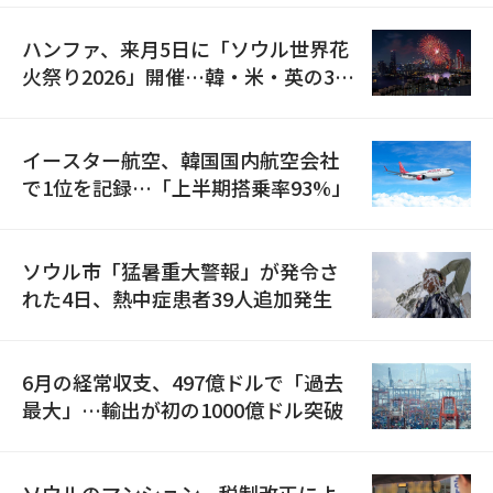
ハンファ、来月5日に「ソウル世界花
火祭り2026」開催…韓・米・英の3カ
国が参加
イースター航空、韓国国内航空会社
で1位を記録…「上半期搭乗率93%」
ソウル市「猛暑重大警報」が発令さ
れた4日、熱中症患者39人追加発生
6月の経常収支、497億ドルで「過去
最大」…輸出が初の1000億ドル突破
ソウルのマンション、税制改正によ