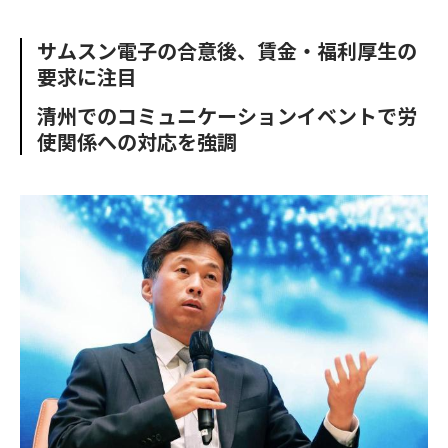
e
t
m
m
b
t
o
i
サムスン電子の合意後、賃金・福利厚生の
o
e
u
n
要求に注目
o
r
t
k
清州でのコミュニケーションイベントで労
使関係への対応を強調