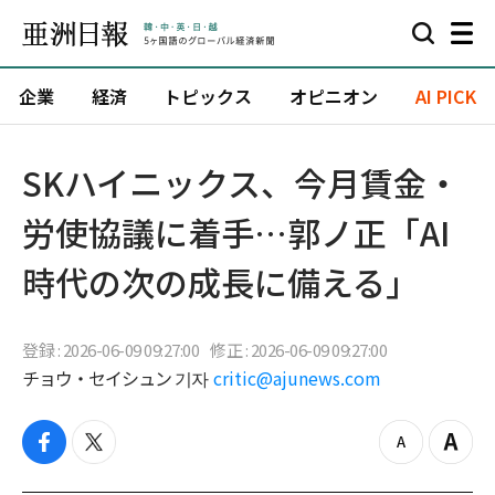
企業
経済
トピックス
オピニオン
AI PICK
SKハイニックス、今月賃金・
労使協議に着手…郭ノ正「AI
時代の次の成長に備える」
登録 : 2026-06-09 09:27:00
修正 : 2026-06-09 09:27:00
チョウ・セイシュン 기자
critic@ajunews.com
f
t
z
Z
a
w
o
o
c
i
o
o