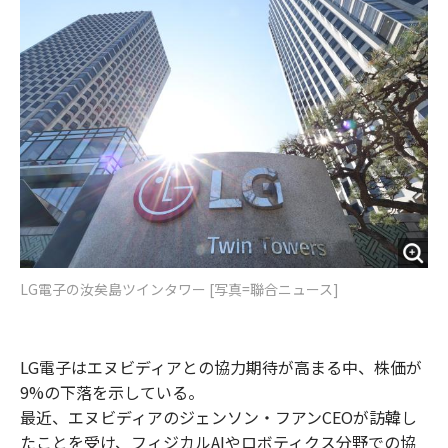
o
e
u
n
o
r
t
k
LG電子の汝矣島ツインタワー [写真=聯合ニュース]
LG電子はエヌビディアとの協力期待が高まる中、株価が
9%の下落を示している。
最近、エヌビディアのジェンソン・フアンCEOが訪韓し
たことを受け、フィジカルAIやロボティクス分野での協