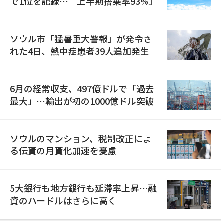
で1位を記録…「上半期搭乗率93%」
ソウル市「猛暑重大警報」が発令さ
れた4日、熱中症患者39人追加発生
6月の経常収支、497億ドルで「過去
最大」…輸出が初の1000億ドル突破
ソウルのマンション、税制改正によ
る伝貰の月貰化加速を憂慮
5大銀行も地方銀行も延滞率上昇…融
資のハードルはさらに高く