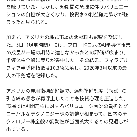
を続けていた。しかし、短期間の急騰に伴うバリュエー
ションの負担が大きくなり、投資家の利益確定欲求が強
まったと見られる。
加えて、アメリカの株式市場の悪材料も影響を及ぼし
た。5日（現地時間）には、ブロードコムのAI半導体事業
の成長が市場の期待に達しなかったとの評価が広まり、
半導体株全般に売りが集中した。その結果、フィラデル
フィア半導体指数は10.3%急落し、2020年3月以来の最
大の下落幅を記録した。
アメリカの雇用指標が好調で、連邦準備制度（Fed）の
引き締め懸念が再浮上したことも投資心理を圧迫した。
市場ではAI関連株に対するバリュエーションの負担とグ
ローバルなテクノロジー株の調整が相まって、国内のテ
クノロジー株全般の変動性が当面拡大するとの見通しが
出ている。