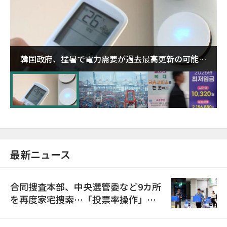
韓国政府、猛暑で電力需要が過去最高更新の可能性
に需給対応体制を点検
最新ニュース
合同捜査本部、中央選管委など9カ所
を再度家宅捜索…「投票率操作」の
資料を確保