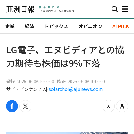
企業
経済
トピックス
オピニオン
AI PICK
LG電子、エヌビディアとの協
力期待も株価は9%下落
登録 : 2026-06-08 10:00:00
修正 : 2026-06-08 10:00:00
サイ・インケン 기자
solarchoi@ajunews.com
f
t
z
Z
a
w
o
o
c
i
o
o
e
t
m
m
b
t
o
i