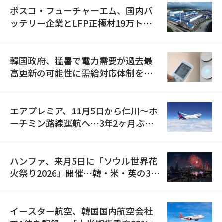
ポスコ・フューチャーエム、国内バ
ッテリー企業とLFP正極材19万トン
の供給契約を締結
韓国政府、猛暑で電力需要が過去最
高更新の可能性に需給対応体制を点
検
エアプレミア、11月5日から仁川〜ホ
ーチミン路線運航へ…3年2ヶ月ぶり
の再開
ハンファ、来月5日に「ソウル世界花
火祭り2026」開催…韓・米・英の3カ
国が参加
イースター航空、韓国国内航空会社