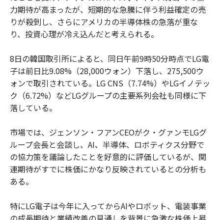
力期待が高まったが、短期的な急騰に伴う利益確定の売
りが殺到し、さらにアメリカの半導体株の急落が重な
り、投資心理が冷え込んだと考えられる。
8日の韓国取引所によると、同日午前9時50分時点でLG電
子は前日比9.08%（28,000ウォン）下落し、275,500ウ
ォンで取引されている。LG CNS（7.74%）やLGイノテッ
ク（6.72%）などLGグループの主要系列会社も同様に下
落している。
市場では、ジェンソン・フアンCEOがク・グァンモLGグ
ループ会長と会談し、AI、半導体、ロボティクス分野で
の協力策を議論したことを好意的に評価しているが、関
連期待がすでに株価にかなり反映されているとの分析も
ある。
特にLG電子は今年に入ってからAIやロボット、電装事業
の成長期待と業績改善の見通しを背景に急激な株価上昇