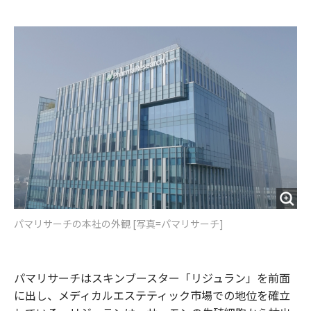
e
t
m
m
b
t
o
i
o
e
u
n
o
r
t
k
パマリサーチの本社の外観 [写真=パマリサーチ]
パマリサーチはスキンブースター「リジュラン」を前面
に出し、メディカルエステティック市場での地位を確立