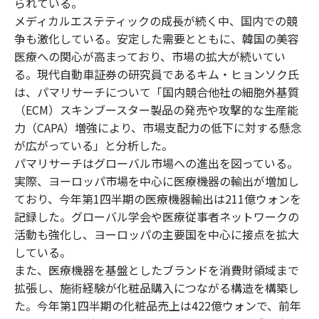
られている。
メディカルエステティックの成長が続く中、国内での競
争も激化している。安定した需要とともに、韓国の美容
医療への関心が高まっており、市場の拡大が続いてい
る。現代自動車証券の研究員であるキム・ヒョンソク氏
は、パマリサーチについて「国内競合他社の細胞外基質
（ECM）スキンブースター製品の発売や攻撃的な生産能
力（CAPA）増強により、市場支配力の低下に対する懸念
が広がっている」と分析した。
パマリサーチはグローバル市場への進出を図っている。
実際、ヨーロッパ市場を中心に医療機器の輸出が増加し
ており、今年第1四半期の医療機器輸出は211億ウォンを
記録した。グローバル学会や医療従事者ネットワークの
活動も強化し、ヨーロッパの主要国を中心に接点を拡大
している。
また、医療機器を基盤としたブランドを消費財領域まで
拡張し、施術経験が化粧品購入につながる構造を構築し
た。今年第1四半期の化粧品売上は422億ウォンで、前年