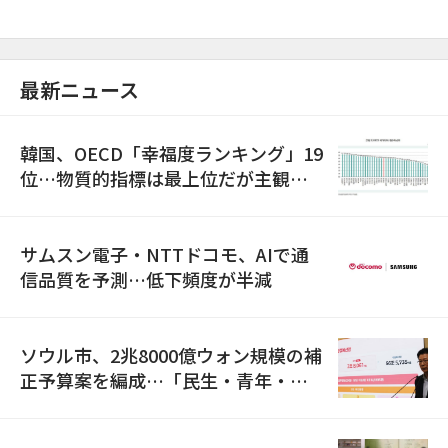
最新ニュース
韓国、OECD「幸福度ランキング」19
位…物質的指標は最上位だが主観的
満足度は最下位
サムスン電子・NTTドコモ、AIで通
信品質を予測…低下頻度が半減
ソウル市、2兆8000億ウォン規模の補
正予算案を編成…「民生・青年・安
全」に8100億ウォンを集中投資