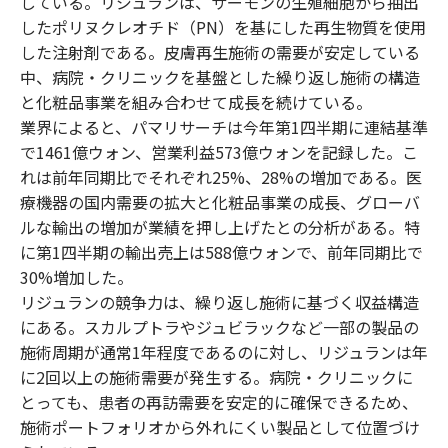
している。リジュランは、サーモンの生殖細胞から抽出
したポリヌクレオチド（PN）を基にした再生物質を使用
した注射剤である。皮膚再生施術の需要が安定している
中、病院・クリニックを基盤とした繰り返し施術の構造
と化粧品事業を組み合わせて成長を続けている。
業界によると、パマリサーチは今年第1四半期に連結基準
で1461億ウォン、営業利益573億ウォンを記録した。こ
れは前年同期比でそれぞれ25%、28%の増加である。医
療機器の国内需要の拡大と化粧品事業の成長、グローバ
ルな輸出の増加が業績を押し上げたとの分析がある。特
に第1四半期の輸出売上は588億ウォンで、前年同期比で
30%増加した。
リジュランの競争力は、繰り返し施術に基づく収益構造
にある。スカルプトラやジュビラックなど一部の製品の
施術周期が通常1年程度であるのに対し、リジュランは年
に2回以上の施術需要が発生する。病院・クリニックに
とっても、患者の再訪需要を安定的に確保できるため、
施術ポートフォリオから外れにくい製品として位置づけ