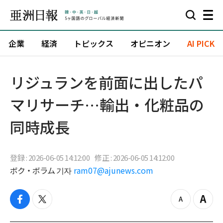
企業
経済
トピックス
オピニオン
AI PICK
リジュランを前面に出したパ
マリサーチ…輸出・化粧品の
同時成長
登録 : 2026-06-05 14:12:00
修正 : 2026-06-05 14:12:00
ボク・ボラム 기자
ram07@ajunews.com
f
t
z
Z
a
w
o
o
c
i
o
o