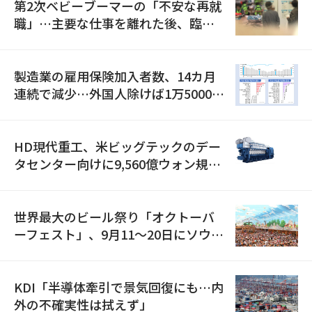
第2次ベビーブーマーの「不安な再就
職」…主要な仕事を離れた後、臨時
職が2倍近くに急増
製造業の雇用保険加入者数、14カ月
連続で減少…外国人除けば1万5000人
減
HD現代重工、米ビッグテックのデー
タセンター向けに9,560億ウォン規模
の発電設備を受注…「過去最大」
世界最大のビール祭り「オクトーバ
ーフェスト」、9月11〜20日にソウル
で開催
KDI「半導体牽引で景気回復にも…内
外の不確実性は拭えず」