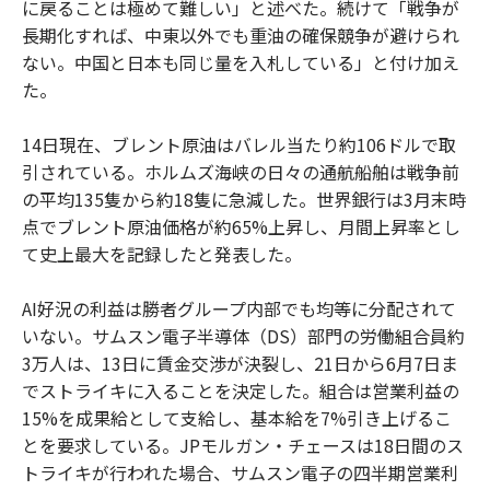
に戻ることは極めて難しい」と述べた。続けて「戦争が
長期化すれば、中東以外でも重油の確保競争が避けられ
ない。中国と日本も同じ量を入札している」と付け加え
た。
14日現在、ブレント原油はバレル当たり約106ドルで取
引されている。ホルムズ海峡の日々の通航船舶は戦争前
の平均135隻から約18隻に急減した。世界銀行は3月末時
点でブレント原油価格が約65%上昇し、月間上昇率とし
て史上最大を記録したと発表した。
AI好況の利益は勝者グループ内部でも均等に分配されて
いない。サムスン電子半導体（DS）部門の労働組合員約
3万人は、13日に賃金交渉が決裂し、21日から6月7日ま
でストライキに入ることを決定した。組合は営業利益の
15%を成果給として支給し、基本給を7%引き上げるこ
とを要求している。JPモルガン・チェースは18日間のス
トライキが行われた場合、サムスン電子の四半期営業利