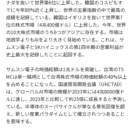
ナダを抜いて世界第6位に上昇した。韓国のコスピもす
でに今年80%近く上昇し、世界の主要指数の中で最高の
成績を記録している。韓国はイギリスを抜いて世界第7
位の株式市場（4兆400億ドル）に上昇した。今年、世界
の10大株式市場のうち6つがアジアに存在する。市場は
地政学よりもAIをより大きく見始めている。これは、サ
ムスン電子とSKハイニックスの第1四半期の営業利益が
史上最大を記録したことに起因する。
サムスン電子の時価総額は1兆ドルを突破し、台湾のTS
MCは単一銘柄として台湾株式市場の時価総額の40%以上
を占めることになった。国連貿易開発会議（UNCTAD）
は、グローバルAI市場の規模が2033年には4兆8000億ド
ルに達し、2023年と比較して約25倍に成長すると予測し
ている。半導体のスーパサイクルが単なる景気回復を超
え、新しい産業パラダイムとして確立されつつあること
を意味する。