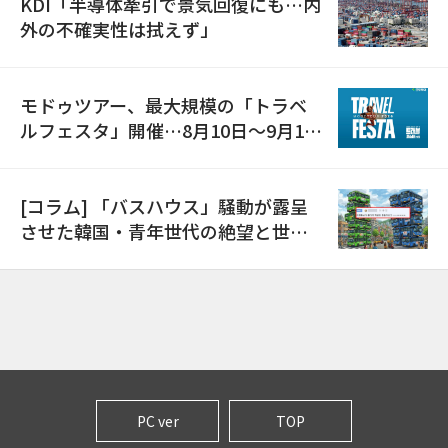
KDI「半導体牽引で景気回復にも…内
外の不確実性は拭えず」
モドゥツアー、最大規模の「トラベ
ルフェスタ」開催…8月10日～9月11
日
[コラム] 「バスハウス」騒動が露呈
させた韓国・青年世代の絶望と世代
間格差
PC ver
TOP