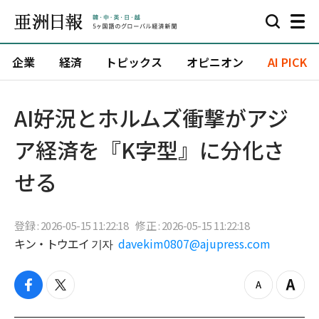
企業
経済
トピックス
オピニオン
AI PICK
AI好況とホルムズ衝撃がアジ
ア経済を『K字型』に分化さ
せる
登録 : 2026-05-15 11:22:18
修正 : 2026-05-15 11:22:18
キン・トウエイ 기자
davekim0807@ajupress.com
f
t
z
Z
a
w
o
o
c
i
o
o