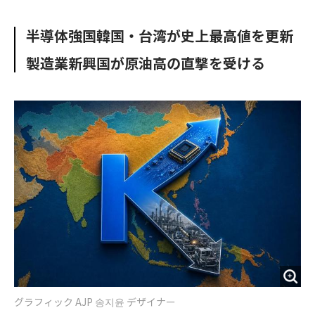
e
t
m
m
b
t
o
i
半導体強国韓国・台湾が史上最高値を更新
o
e
u
n
o
r
t
製造業新興国が原油高の直撃を受ける
k
グラフィック AJP 송지윤 デザイナー