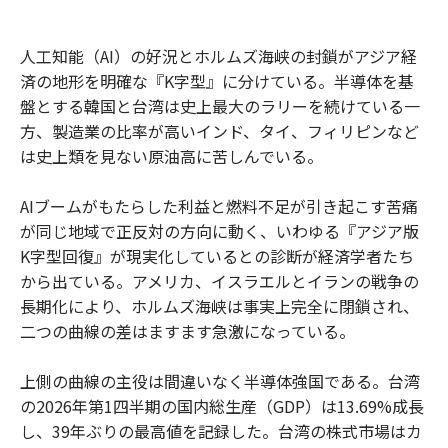
人工知能（AI）の好況とホルムズ海峡の封鎖がアジア経
済の地形を明確な『K字型』に分けている。半導体を基
盤とする韓国と台湾は史上最大のラリーを続けている一
方、製造業の比率が高いインド、タイ、フィリピンなど
は史上類を見ない原油高に苦しんでいる。
AIブームがもたらした利益と燃料不足が引き起こす苦痛
が同じ地域で正反対の方向に動く、いわゆる『アジア版
K字型回復』が現実化しているとの診断が経済学者たち
から出ている。アメリカ、イスラエルとイランの戦争の
長期化により、ホルムズ海峡は事実上完全に閉鎖され、
二つの曲線の差はますます急激になっている。
上側の曲線の主役は間違いなく半導体強国である。台湾
の2026年第1四半期の国内総生産（GDP）は13.69%成長
し、39年ぶりの最高値を記録した。台湾の株式市場はカ