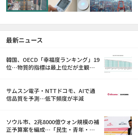
最新ニュース
韓国、OECD「幸福度ランキング」19
位…物質的指標は最上位だが主観的
満足度は最下位
サムスン電子・NTTドコモ、AIで通
信品質を予測…低下頻度が半減
ソウル市、2兆8000億ウォン規模の補
正予算案を編成…「民生・青年・安
全」に8100億ウォンを集中投資