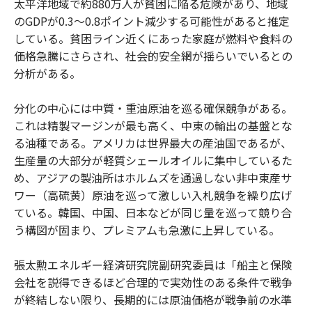
太平洋地域で約880万人が貧困に陥る危険があり、地域
のGDPが0.3〜0.8ポイント減少する可能性があると推定
している。貧困ライン近くにあった家庭が燃料や食料の
価格急騰にさらされ、社会的安全網が揺らいでいるとの
分析がある。
分化の中心には中質・重油原油を巡る確保競争がある。
これは精製マージンが最も高く、中東の輸出の基盤とな
る油種である。アメリカは世界最大の産油国であるが、
生産量の大部分が軽質シェールオイルに集中しているた
め、アジアの製油所はホルムズを通過しない非中東産サ
ワー（高硫黄）原油を巡って激しい入札競争を繰り広げ
ている。韓国、中国、日本などが同じ量を巡って競り合
う構図が固まり、プレミアムも急激に上昇している。
張太勲エネルギー経済研究院副研究委員は「船主と保険
会社を説得できるほど合理的で実効性のある条件で戦争
が終結しない限り、長期的には原油価格が戦争前の水準