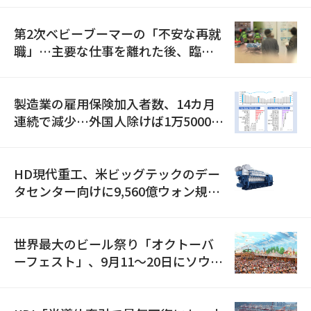
第2次ベビーブーマーの「不安な再就
職」…主要な仕事を離れた後、臨時
職が2倍近くに急増
製造業の雇用保険加入者数、14カ月
連続で減少…外国人除けば1万5000人
減
HD現代重工、米ビッグテックのデー
タセンター向けに9,560億ウォン規模
の発電設備を受注…「過去最大」
世界最大のビール祭り「オクトーバ
ーフェスト」、9月11〜20日にソウル
で開催