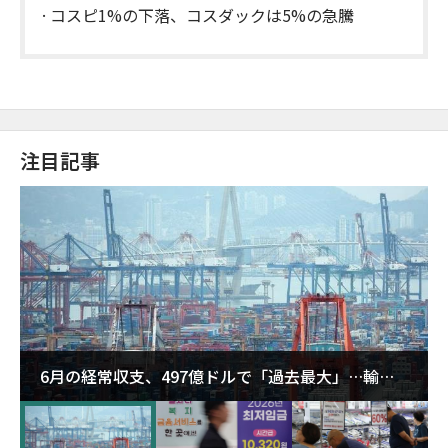
コスピ1%の下落、コスダックは5%の急騰
注目記事
6月の経常収支、497億ドルで「過去最大」…輸出
が初の1000億ドル突破