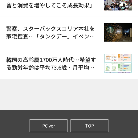
留と消費を増やしてこそ成長効果」
警察、スターバックスコリア本社を
家宅捜査…「タンクデー」イベント
巡り侮辱容疑
韓国の高齢層1700万人時代…希望す
る勤労年齢は平均73.6歳・月平均賃
金は300万ウォン以上
PC ver
TOP