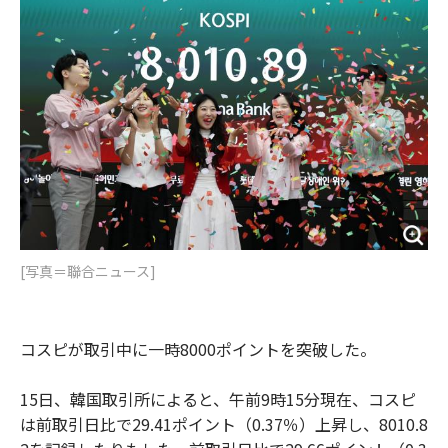
o
e
u
n
o
r
t
k
[写真＝聯合ニュース]
コスピが取引中に一時8000ポイントを突破した。
15日、韓国取引所によると、午前9時15分現在、コスピ
は前取引日比で29.41ポイント（0.37％）上昇し、8010.8