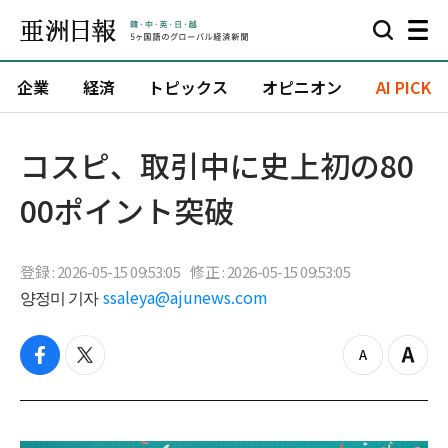
企業
経済
トピックス
オピニオン
AI PICK
コスピ、取引中に史上初の80
00ポイント突破
登録 : 2026-05-15 09:53:05
修正 : 2026-05-15 09:53:05
양정미 기자
ssaleya@ajunews.com
f
t
z
Z
a
w
o
o
c
i
o
o
e
t
m
m
b
t
o
i