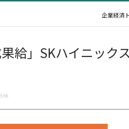
企業
経済
成果給」SKハイニック
5:56