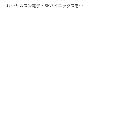
け…サムスン電子・SKハイニックスを巡
る明暗