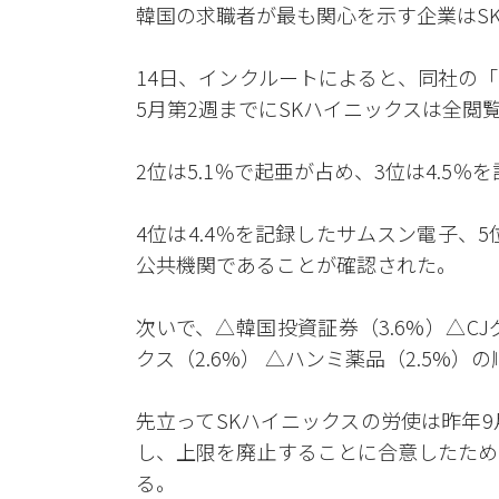
韓国の求職者が最も関心を示す企業はS
14日、インクルートによると、同社の
5月第2週までにSKハイニックスは全閲
2位は5.1％で起亜が占め、3位は4.5
4位は4.4％を記録したサムスン電子、5
公共機関であることが確認された。
次いで、△韓国投資証券（3.6%）△CJグ
クス（2.6%） △ハンミ薬品（2.5%）
先立ってSKハイニックスの労使は昨年9
し、上限を廃止することに合意したため
る。