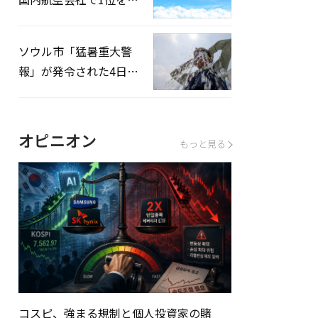
録…「上半期搭乗率
93%」
ソウル市「猛暑重大警
報」が発令された4日、
熱中症患者39人追加発
生
オピニオン
もっと見る
コスピ、強まる規制と個人投資家の賭