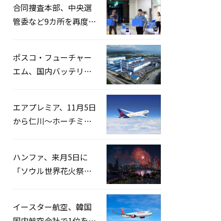
合同捜査本部、中央選
管委など9カ所を再度家
宅捜索…「投票率操
作」の資料を確保
ポスコ・フューチャー
エム、国内バッテリー
企業とLFP正極材19万ト
ンの供給契約を締結
エアプレミア、11月5日
から仁川〜ホーチミン
路線運航へ…3年2ヶ月
ぶりの再開
ハンファ、来月5日に
「ソウル世界花火祭り
2026」開催…韓・米・
英の3カ国が参加
イースター航空、韓国
国内航空会社で1位を記