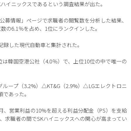
Kハイニックスであるという調査結果が出た。
「公募情報」ページで求職者の閲覧数を分析した結果、
覧数の6.1％を占め、1位にランクインした。
％を記録した現代自動車と集計された。
位は韓国空港公社（4.0％）で、上位10位の中で唯一の
ループ（3.2%）△KT&G（2.9%）△LGエレクトロニ
の順であった。
月、営業利益の10%を超える利益分配金（PS）を支給
、求職者の間でSKハイニックスへの関心が高まってい