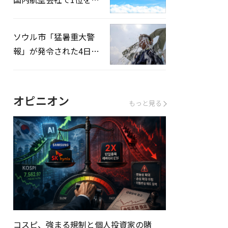
録…「上半期搭乗率
93%」
ソウル市「猛暑重大警
報」が発令された4日、
熱中症患者39人追加発
生
オピニオン
もっと見る
コスピ、強まる規制と個人投資家の賭