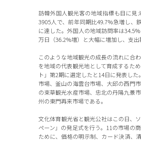
訪韓外国人観光客の地域指標も目に見え
3905人で、前年同期比49.7%急増し、
に達した。外国人の地域訪問率は34.5%
万日（36.2%増）と大幅に増加し、支出額
このような地域観光の成長の流れに合わ
を地域の代表観光地として育成するため
ト」第2期に選定したと14日に発表し
市場、釜山の海雲台市場、大邱の西門市
の束草観光水産市場、忠北の丹陽九景市
州の東門再来市場である。
文化体育観光省と観光公社はこの日、ソ
ペーン」の発足式を行う。11の市場の
ために、価格の明示制、カード決済、清