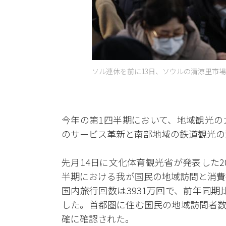
ソル連休を前に13日、ソウルの清涼里市場
今年の第1四半期において、地域観光の
のサービス革新と南部地域の鉄道観光の
先月14日に文化体育観光省が発表した20
半期における我が国民の地域訪問と消費
国内旅行回数は3931万回で、前年同期比6
した。首都圏に住む国民の地域訪問者数
確に確認された。