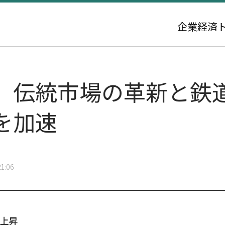
企業
経済
、伝統市場の革新と鉄
を加速
1:06
の上昇