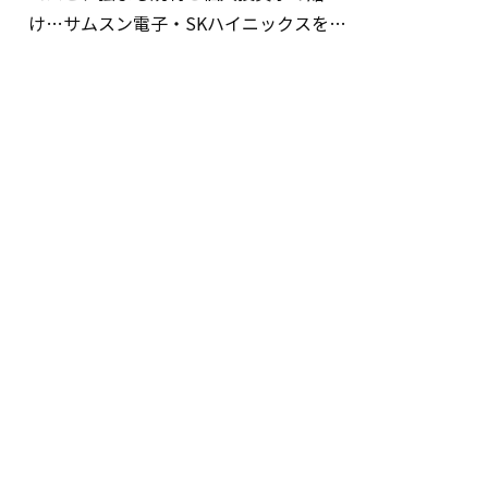
け…サムスン電子・SKハイニックスを巡
る明暗