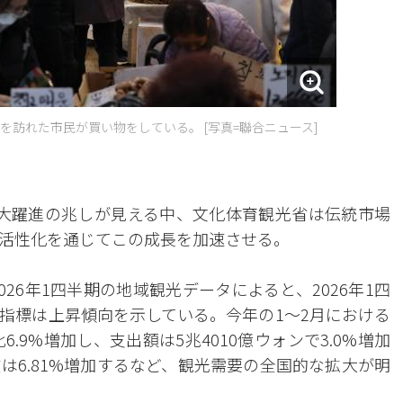
を訪れた市民が買い物をしている。 [写真=聯合ニュース]
大躍進の兆しが見える中、文化体育観光省は伝統市場
活性化を通じてこの成長を加速させる。
26年1四半期の地域観光データによると、2026年1四
指標は上昇傾向を示している。今年の1〜2月における
.9%増加し、支出額は5兆4010億ウォンで3.0%増加
は6.81%増加するなど、観光需要の全国的な拡大が明