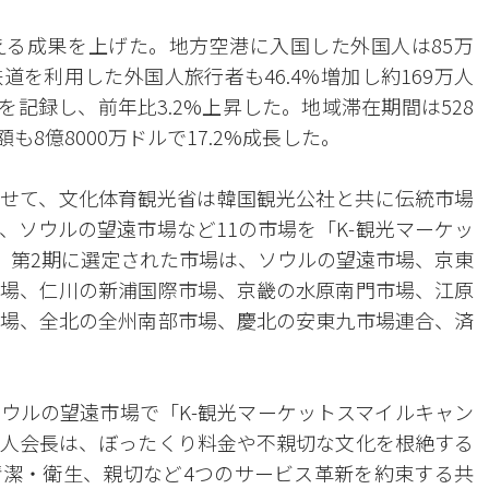
る成果を上げた。地方空港に入国した外国人は85万
鉄道を利用した外国人旅行者も46.4%増加し約169万人
を記録し、前年比3.2%上昇した。地域滞在期間は528
も8億8000万ドルで17.2%成長した。
せて、文化体育観光省は韓国観光公社と共に伝統市場
、ソウルの望遠市場など11の市場を「K-観光マーケッ
た。第2期に選定された市場は、ソウルの望遠市場、京東
場、仁川の新浦国際市場、京畿の水原南門市場、江原
場、全北の全州南部市場、慶北の安東九市場連合、済
ウルの望遠市場で「K-観光マーケットスマイルキャン
商人会長は、ぼったくり料金や不親切な文化を根絶する
潔・衛生、親切など4つのサービス革新を約束する共