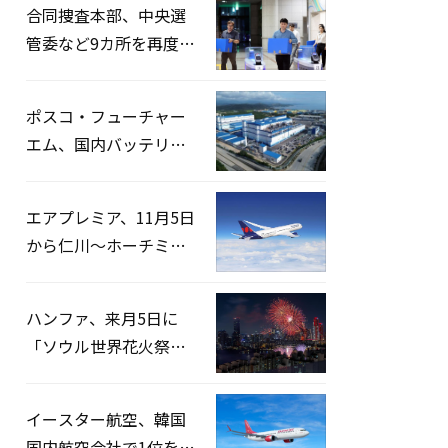
合同捜査本部、中央選
管委など9カ所を再度家
宅捜索…「投票率操
作」の資料を確保
ポスコ・フューチャー
エム、国内バッテリー
企業とLFP正極材19万ト
ンの供給契約を締結
エアプレミア、11月5日
から仁川〜ホーチミン
路線運航へ…3年2ヶ月
ぶりの再開
ハンファ、来月5日に
「ソウル世界花火祭り
2026」開催…韓・米・
英の3カ国が参加
イースター航空、韓国
国内航空会社で1位を記