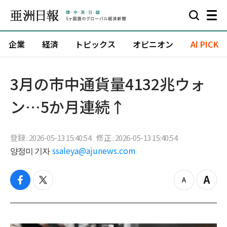
企業
経済
トピックス
オピニオン
AI PICK
3月の市中通貨量4132兆ウォ
ン…5か月連続↑
登録 : 2026-05-13 15:40:54
修正 : 2026-05-13 15:40:54
양정미 기자
ssaleya@ajunews.com
f
t
z
Z
a
w
o
o
c
i
o
o
e
t
m
m
b
t
o
i