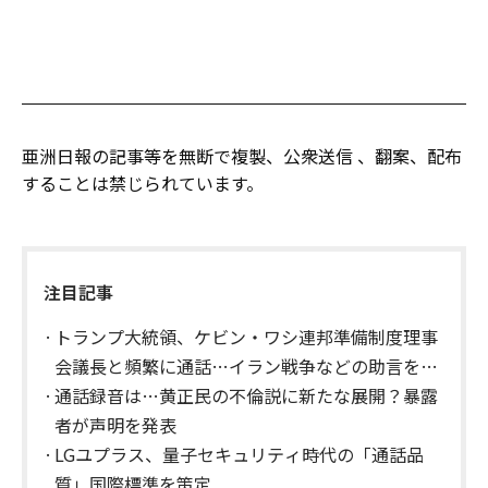
亜洲日報の記事等を無断で複製、公衆送信 、翻案、配布
することは禁じられています。
注目記事
トランプ大統領、ケビン・ワシ連邦準備制度理事
会議長と頻繁に通話…イラン戦争などの助言を求
める
通話録音は…黄正民の不倫説に新たな展開？暴露
者が声明を発表
LGユプラス、量子セキュリティ時代の「通話品
質」国際標準を策定