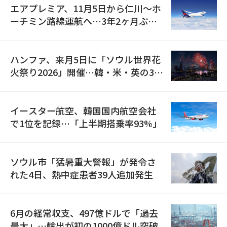
エアプレミア、11月5日から仁川〜ホ
ーチミン路線運航へ…3年2ヶ月ぶり
の再開
ハンファ、来月5日に「ソウル世界花
火祭り2026」開催…韓・米・英の3カ
国が参加
イースター航空、韓国国内航空会社
で1位を記録…「上半期搭乗率93%」
ソウル市「猛暑重大警報」が発令さ
れた4日、熱中症患者39人追加発生
6月の経常収支、497億ドルで「過去
最大」…輸出が初の1000億ドル突破