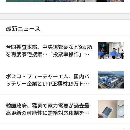
最新ニュース
合同捜査本部、中央選管委など9カ所
を再度家宅捜索…「投票率操作」の
資料を確保
ポスコ・フューチャーエム、国内バ
ッテリー企業とLFP正極材19万トン
の供給契約を締結
韓国政府、猛暑で電力需要が過去最
高更新の可能性に需給対応体制を点
検