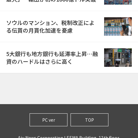
ソウルのマンション、税制改正によ
る伝貰の月貰化加速を憂慮
5大銀行も地方銀行も延滞率上昇…融
資のハードルはさらに高く
PC ver
TOP
Aju News Corporation LEEMA Building, 11th floor,