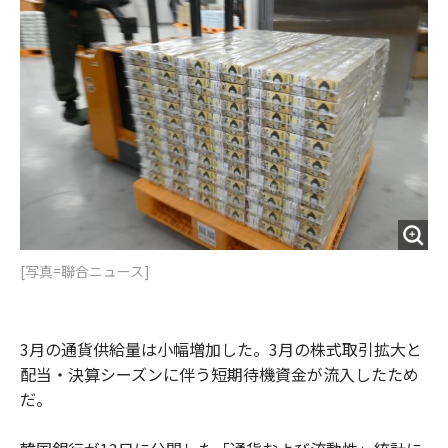
o
e
u
n
o
r
t
k
[写真=聯合ニュース]
3月の通貨供給量は小幅増加した。3月の株式取引拡大と
配当・決算シーズンに伴う短期待機資金が流入したため
だ。