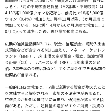
韓国銀行が13日に公開した「通貨および流動性」統計に
よると、3月の平均広義通貨量（M2基準・平均残高）は
4,132兆1,000億ウォンを記録し、前月比で18兆5,000億
ウォン（0.4％）増加した。昨年11月以降、5か月連続で
増加している。M2は昨年4月から6か月連続で増加し、1
0月に入って減少した後、再び増加傾向にある。
広義の通貨量指標M2には、現金、当座預金、随時入出金
式預金などが含まれるM1に加えて、マネーマーケットフ
ァンド（MMF）、2年未満の定期預金・積立、譲渡性預
金証書（CD）、リバースレポ（RP）、2年未満の金融
債、2年未満の金銭信託など、すぐに現金化できる短期金
融商品が含まれる。
一般的にM2の増加は、市場に流通する資金が増えたこと
を意味すると解釈される。市場の不確実性が高まると、
待機資金が短期金融商品に留まり、通貨量が拡大する傾
向がある。ただし、通貨量の増加がすぐに消費・投資の