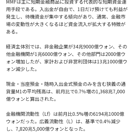
MMFは主に短期金融商品に投資する代表的な短期資金運
用手段である。入出金が自由で、1日だけ預けても利益が
発生し、待機資金が集中する傾向があり、通常、金融市
場の変動性が大きくなるほど資金流入が拡大する特徴が
ある。
経済主体別では、非金融企業が34兆9000億ウォン、その
他金融機関が1兆6000億ウォン、その他部門は2000億ウ
ォン増加したが、家計および非営利団体は13兆1000億ウ
ォン減少した。
現金・当座預金・随時入出金式預金のみを含む狭義の通
貨量M1の平均残高は、前月比で0.7％増の1,368兆7,000
億ウォンと算出された。
金融機関流動性（Lf）は前月比0.5%増の6194兆1000億
ウォンだった。広義流動性（L）は、基準で0.4％減少
し、7,820兆5,000億ウォンとなった。