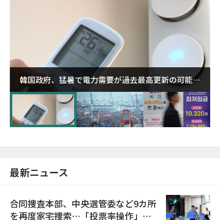
韓国政府、猛暑で電力需要が過去最高更新の可能性
に需給対応体制を点検
最新ニュース
合同捜査本部、中央選管委など9カ所
を再度家宅捜索…「投票率操作」の