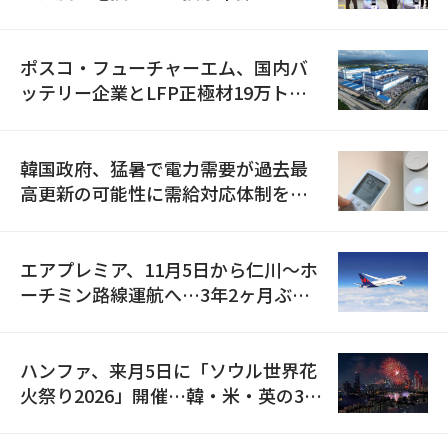
資料を確保
ポスコ・フューチャーエム、国内バ
ッテリー企業とLFP正極材19万トン
の供給契約を締結
韓国政府、猛暑で電力需要が過去最
高更新の可能性に需給対応体制を点
検
エアプレミア、11月5日から仁川〜ホ
ーチミン路線運航へ…3年2ヶ月ぶり
の再開
ハンファ、来月5日に「ソウル世界花
火祭り2026」開催…韓・米・英の3カ
国が参加