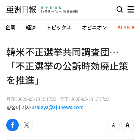
企業
経済
トピックス
オピニオン
AI PICK
韓米不正選挙共同調査団…
「不正選挙の公訴時効廃止策
を推進」
登録 : 2026-05-13 15:17:23
修正 : 2026-05-13 15:17:23
양정미 기자
ssaleya@ajunews.com
f
t
z
Z
a
w
o
o
c
i
o
o