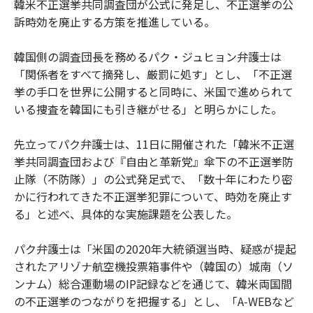
韓米不正選挙共同調査団が公式に発足し、不正選挙の公
訴時効を廃止する方策を推進している。
韓国側の調査団長を務めるパク・ジュヒョン弁護士は
「関係者をすべて摘発し、厳罰に処す」とし、「不正選
挙の手口を世界に公開すると同時に、米国で進められて
いる捜査を韓国にも引き継がせる」と明らかにした。
先立ってパク弁護士は、11日に開催された「韓米不正選
挙共同調査団および『自由と革新党』傘下の不正選挙防
止隊（不防隊）」の公式発足式で、「数十年にわたり密
かに行われてきた不正選挙犯罪について、時効を廃止す
る」と述べ、具体的な実施課題を公表した。
パク弁護士は「米国の2020年大統領選当時、疑惑が提起
されたアリゾナ航空機投票箱事件や（韓国の）城南（ソ
ンナム）総合運動場のIP記録などを通じて、韓米両国間
の不正選挙のつながりを把握する」とし、「A‑WEBなど