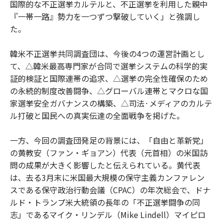
国際的な不正選挙カルテルと、不正選挙を利用した親中
『一帯一路』勢力を一つずつ撃破していく」と強調し
た。
韓米不正選挙共同調査団は、今後の4つの運営計画とし
て、△韓米最高専門家が合同で選挙システムの科学的実
証的検証と国際連帯の追求、△選挙の完全性確保のため
の永続的制度改善闘争、△グローバル連帯とマクロな国
家選挙安全ガバナンスの構築、△司法·メディアのカルテ
ル打破と国民への真実伝達の全面戦争を掲げた。
一方、今回の調査団発足の背景には、「自由と革新党」
の黄教安（ファン・ギョアン）代表（元首相）の米国訪
問の成果が大きく影響したと伝えられている。黄代表
は、去る3月末に米国最大規模の保守主義カンファレン
スである保守政治行動会議（CPAC）の年次総会で、ドナ
ルド・トランプ米大統領の長年の「不正選挙闘争の同
志」であるマイク・リンデル（Mike Lindell）マイピロ