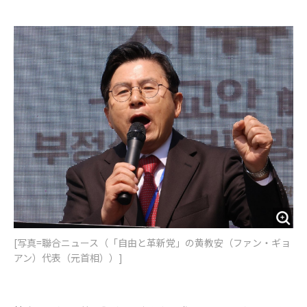
e
t
m
m
b
t
o
i
o
e
u
n
o
r
t
k
[写真=聯合ニュース（「自由と革新党」の黄教安（ファン・ギョ
アン）代表（元首相））]