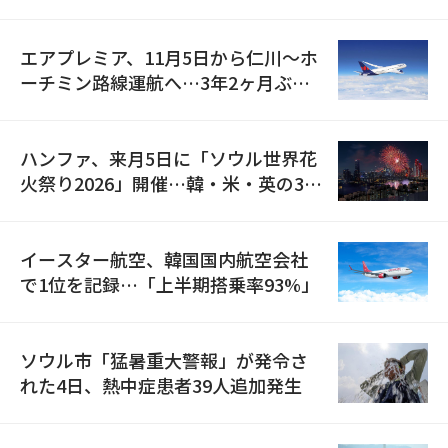
検
エアプレミア、11月5日から仁川〜ホ
ーチミン路線運航へ…3年2ヶ月ぶり
の再開
ハンファ、来月5日に「ソウル世界花
火祭り2026」開催…韓・米・英の3カ
国が参加
イースター航空、韓国国内航空会社
で1位を記録…「上半期搭乗率93%」
ソウル市「猛暑重大警報」が発令さ
れた4日、熱中症患者39人追加発生