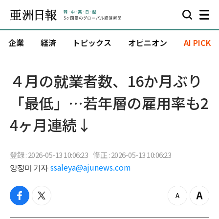
企業
経済
トピックス
オピニオン
AI PICK
４月の就業者数、16か月ぶり
「最低」…若年層の雇用率も2
4ヶ月連続↓
登録 : 2026-05-13 10:06:23
修正 : 2026-05-13 10:06:23
양정미 기자
ssaleya@ajunews.com
f
t
z
Z
a
w
o
o
c
i
o
o