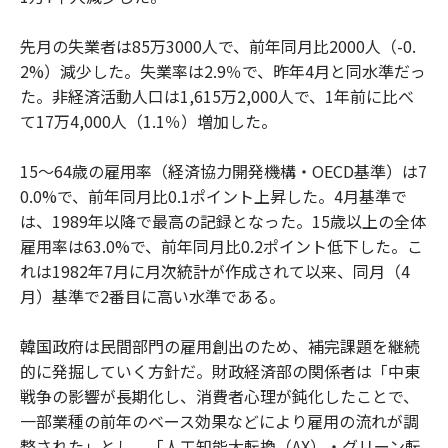
先月の失業者は85万3000人で、前年同月比2000人（-0.
2%）減少した。失業率は2.9％で、昨年4月と同水準だっ
た。非経済活動人口は1,615万2,000人で、1年前に比べ
て17万4,000人（1.1％）増加した。
15～64歳の雇用率（経済協力開発機構・OECD基準）は7
0.0%で、前年同月比0.1ポイント上昇した。4月基準で
は、1989年以降で最高の記録となった。15歳以上の全体
雇用率は63.0%で、前年同月比0.2ポイント低下した。こ
れは1982年7月に月次統計が作成されて以来、同月（4
月）基準で2番目に高い水準である。
韓国政府は民間部門の雇用創出のため、補完課題を継続
的に発掘していく方針だ。財政経済部の関係者は「中東
戦争の影響が長期化し、消費者心理が鈍化したことで、
一部業種の前年のベース効果などにより雇用の流れが調
整された」とし、「人工知能大転換（AX）・グリーン転