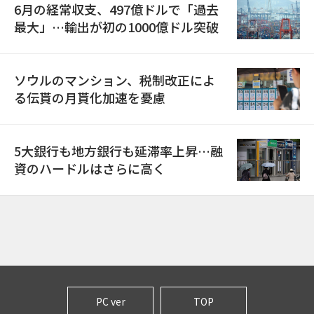
6月の経常収支、497億ドルで「過去
最大」…輸出が初の1000億ドル突破
ソウルのマンション、税制改正によ
る伝貰の月貰化加速を憂慮
5大銀行も地方銀行も延滞率上昇…融
資のハードルはさらに高く
PC ver
TOP