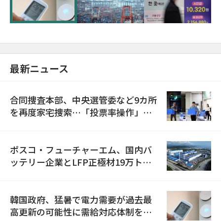
に需給対応体制を点検
最新ニュース
合同捜査本部、中央選管委など9カ所
を再度家宅捜索…「投票率操作」の
資料を確保
ポスコ・フューチャーエム、国内バ
ッテリー企業とLFP正極材19万トン
の供給契約を締結
韓国政府、猛暑で電力需要が過去最
高更新の可能性に需給対応体制を点