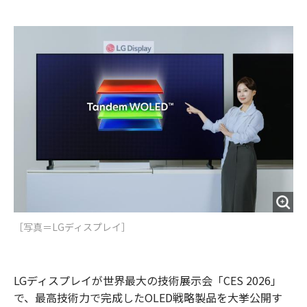
e
t
m
m
b
t
o
i
o
e
u
n
o
r
t
k
［写真＝LGディスプレイ］
LGディスプレイが世界最大の技術展示会「CES 2026」
で、最高技術力で完成したOLED戦略製品を大挙公開す