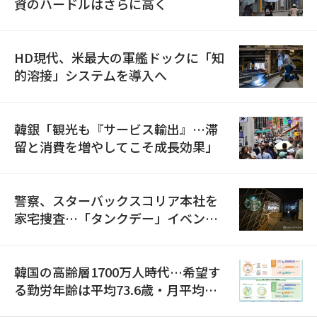
資のハードルはさらに高く
HD現代、米最大の軍艦ドックに「知
的溶接」システムを導入へ
韓銀「観光も『サービス輸出』…滞
留と消費を増やしてこそ成長効果」
警察、スターバックスコリア本社を
家宅捜査…「タンクデー」イベント
巡り侮辱容疑
韓国の高齢層1700万人時代…希望す
る勤労年齢は平均73.6歳・月平均賃
金は300万ウォン以上