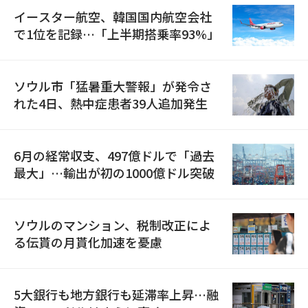
イースター航空、韓国国内航空会社
で1位を記録…「上半期搭乗率93%」
ソウル市「猛暑重大警報」が発令さ
れた4日、熱中症患者39人追加発生
6月の経常収支、497億ドルで「過去
最大」…輸出が初の1000億ドル突破
ソウルのマンション、税制改正によ
る伝貰の月貰化加速を憂慮
5大銀行も地方銀行も延滞率上昇…融