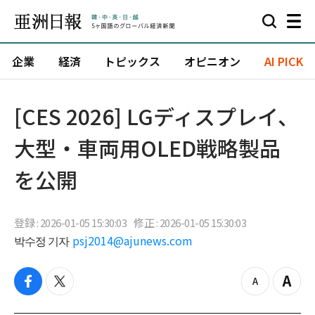
企業
経済
トピックス
オピニオン
AI PICK
[CES 2026] LGディスプレイ、
大型・車両用OLED戦略製品
を公開
登録 : 2026-01-05 15:30:03
修正 : 2026-01-05 15:30:03
박수정 기자
psj2014@ajunews.com
f
t
z
Z
a
w
o
o
c
i
o
o