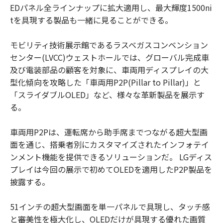
EDパネル全ラインナップに拡大適用し、最大輝度1500ni
tを具現する製品も一緒に見ることができる。
モビリティ技術展示館であるラスベガスコンベンション
センター(LVCC)ウェストホールでは、グローバル完成車
及び電装部品の顧客を対象に、車両用ディスプレイの大
型化傾向を攻略した「車両用P2P(Pillar to Pillar)」と
「スライダブルOLED」など、様々な革新製品を展示す
る。
車両用P2Pは、運転席から助手席までつながる超大型画
面を通じ、搭乗者別にカスタマイズされたインフォテイ
ンメント機能を提供できるソリューションだ。 LGディス
プレイは今回の展示で初めてOLEDを適用したP2P製品を
披露する。
51インチの超大型画面を単一パネルで具現し、タッチ感
と審美性を極大化し、OLEDだけが具現する優れた画質