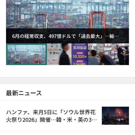
6月の経常収支、497億ドルで「過去最大」…輸出
が初の1000億ドル突破
最新ニュース
ハンファ、来月5日に「ソウル世界花
火祭り2026」開催…韓・米・英の3カ
国が参加