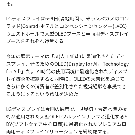
る。
LGディスプレイは6~9日(現地時間)、米ラスベガスのコン
ラッド(Conrad)ホテルとコンベンションセンター(LVCC)
ウェストホールで大型OLEDブースと車両用ディスプレイ
ブースをそれぞれ運営する。
今年の展示テーマは「AI(人工知能)に最適化されたディ
スプレイ、皆のためのOLED(Display for AI、Technology
for All)」だ。 AI時代の使用環境に最適化されたディスプ
レイ技術を披露すると同時に、OLEDの大衆化を通じて
さらに多くの消費者が差別化された視覚経験を享受でき
るようにするという意味を込めた。
LGディスプレイは今回の展示で、世界初・最高水準の技
術が適用された大型OLEDフルラインナップと進化するS
DV(ソフトウェア中心車両)に最適化されたプレミアム車
両用ディスプレイソリューションを総網羅する。