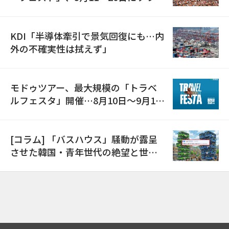
で開催
KDI「半導体牽引で景気回復にも…内
外の不確実性は拭えず」
モドゥツアー、最大規模の「トラベ
ルフェスタ」開催…8月10日～9月11
日
[コラム] 「バスハウス」騒動が露呈
させた韓国・青年世代の絶望と世代
間格差