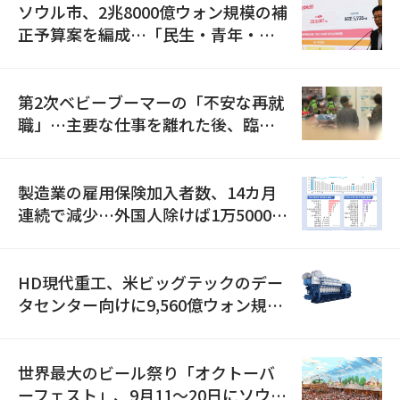
ソウル市、2兆8000億ウォン規模の補
正予算案を編成…「民生・青年・安
全」に8100億ウォンを集中投資
第2次ベビーブーマーの「不安な再就
職」…主要な仕事を離れた後、臨時
職が2倍近くに急増
製造業の雇用保険加入者数、14カ月
連続で減少…外国人除けば1万5000人
減
HD現代重工、米ビッグテックのデー
タセンター向けに9,560億ウォン規模
の発電設備を受注…「過去最大」
世界最大のビール祭り「オクトーバ
ーフェスト」、9月11〜20日にソウル