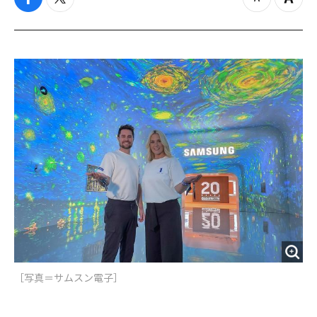
f
t
z
Z
a
w
o
o
c
i
o
o
e
t
m
m
b
t
o
i
o
e
u
n
o
r
t
k
［写真＝サムスン電子］