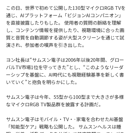
この日、世界で初めて公開した130型マイクロRGB TVを
通じ、AIプラットフォーム「ビジョンAIコンパニオン」
を直接披露したりもした。 使用者の質問の脈絡を理解
し、コンテンツ情報を提供したり、視聴環境に合った画
質と音質を自動調節する姿が大型スクリーンを通じて試
演され、参加者の嘆声を引き出した。
ヨン社長は“サムスン電子は2006年以後20年間、グロー
バルTV市場1位を守ってきた”とし、“このようなリーダ
ーシップを基盤に、AI時代にも視聴経験基準を新しく書
いていく”と抱負を明らかにした。
サムスン電子は今年、55型から100型まで大きさが多様
なマイクロRGB TV製品群を披露する計画だ。
サムスン電子はモバイル・TV・·家電を合わせたAI基盤
「知能型ケア」戦略も公開した。 サムスンヘルスは睡