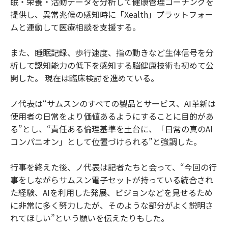
眠・栄養・活動データを分析して健康管理コーチングを
提供し、異常兆候の感知時に「Xealth」プラットフォー
ムと連動して医療相談を支援する。
また、睡眠記録、歩行速度、指の動きなど生体信号を分
析して認知能力の低下を感知する脳健康技術も初めて公
開した。 現在は臨床検討を進めている。
ノ代表は“サムスンのすべての製品とサービス、AI革新は
使用者の日常をより価値あるようにすることに目的があ
る”とし、“責任ある倫理基準を土台に、「日常の真のAI
コンパニオン」として位置づけられる”と強調した。
行事を終えた後、ノ代表は記者たちと会って、“今回の行
事をしながらサムスン電子セットが持っている統合され
た経験、AIを利用した発展、ビジョンなどを見せるため
に非常に多く努力したが、そのような部分がよく説明さ
れてほしい”という願いを伝えたりもした。