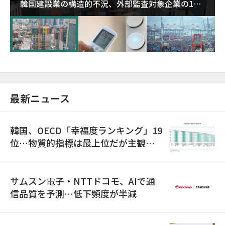
韓国建設業の構造的不況、外部監査対象企業の1割
超が「ゾンビ企業」に…5年で2.8倍増
最新ニュース
韓国、OECD「幸福度ランキング」19
位…物質的指標は最上位だが主観的
満足度は最下位
サムスン電子・NTTドコモ、AIで通
信品質を予測…低下頻度が半減