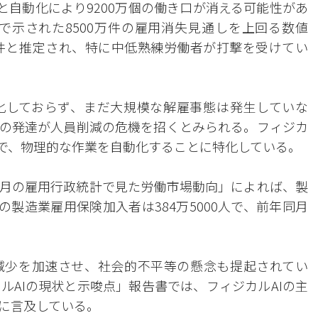
Iと自動化により9200万個の働き口が消える可能性があ
書で示された8500万件の雇用消失見通しを上回る数値
件と推定され、特に中低熟練労働者が打撃を受けてい
化しておらず、まだ大規模な解雇事態は発生していな
Iの発達が人員削減の危機を招くとみられる。フィジカ
術で、物理的な作業を自動化することに特化している。
11月の雇用行政統計で見た労働市場動向」によれば、製
の製造業雇用保険加入者は384万5000人で、前年同月
減少を加速させ、社会的不平等の懸念も提起されてい
ルAIの現状と示唆点」報告書では、フィジカルAIの主
に言及している。