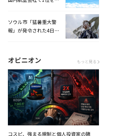
録…「上半期搭乗率
93%」
ソウル市「猛暑重大警
報」が発令された4日、
熱中症患者39人追加発
生
オピニオン
もっと見る
コスピ、強まる規制と個人投資家の賭