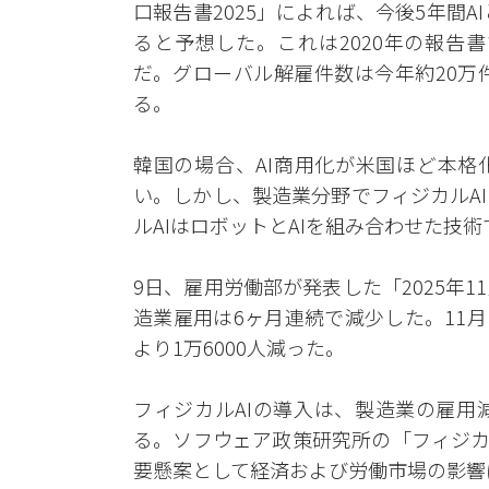
口報告書2025」によれば、今後5年間A
ると予想した。これは2020年の報告
だ。グローバル解雇件数は今年約20万
る。
韓国の場合、AI商用化が米国ほど本格
い。しかし、製造業分野でフィジカルA
ルAIはロボットとAIを組み合わせた技
9日、雇用労働部が発表した「2025年
造業雇用は6ヶ月連続で減少した。11月
より1万6000人減った。
フィジカルAIの導入は、製造業の雇用
る。ソフウェア政策研究所の「フィジカ
要懸案として経済および労働市場の影響