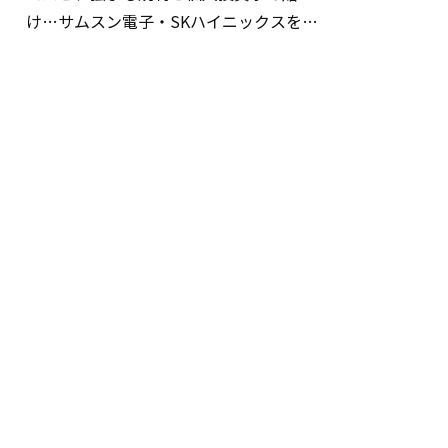
け…サムスン電子・SKハイニックスを巡
る明暗