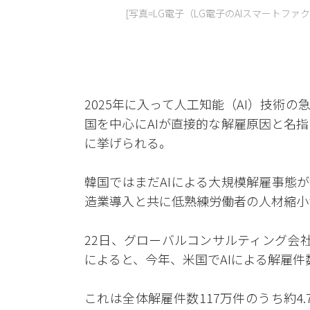
[写真=LG電子（LG電子のAIスマートファ
2025年に入って人工知能（AI）技術
国を中心にAIが直接的な解雇原因と名
に挙げられる。
韓国ではまだAIによる大規模解雇事態
造業導入と共に低熟練労働者の人材縮小
22日、グローバルコンサルティング会
によると、今年、米国でAIによる解雇件数
これは全体解雇件数117万件のうち約4.