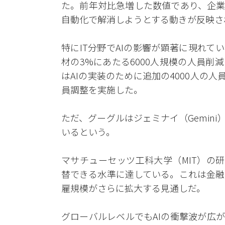
た。前年対比急増した数値であり、企業
自動化で解消しようとする動きが反映さ
特にIT分野でAIの影響が顕著に現れて
材の3%にあたる6000人規模の人員削
はAIの実装のために追加の4000人の
員調整を実施した。
ただ、グーグルはジェミナイ（Gemin
いるという。
マサチューセッツ工科大学（MIT）の研
替できる水準に達している。これは金融
雇規模がさらに拡大する見通しだ。
グローバルレベルでもAIの衝撃波が広