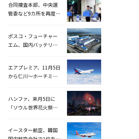
合同捜査本部、中央選
管委など9カ所を再度家
宅捜索…「投票率操
作」の資料を確保
ポスコ・フューチャー
エム、国内バッテリー
企業とLFP正極材19万ト
ンの供給契約を締結
エアプレミア、11月5日
から仁川〜ホーチミン
路線運航へ…3年2ヶ月
ぶりの再開
ハンファ、来月5日に
「ソウル世界花火祭り
2026」開催…韓・米・
英の3カ国が参加
イースター航空、韓国
国内航空会社で1位を記