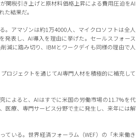
が関税引き上げと原材料価格上昇による費用圧迫をAI
れた結果だ。
いる。アマゾンは約1万4000人、マイクロソフトは全人
減を発表し、AI導入を理由に挙げた。セールスフォース
人員削減に踏み切り、IBMとワークデイも同様の理由で人
i）プロジェクトを通じてAI専門人材を積極的に補充して
究によると、AIはすでに米国の労働市場の11.7%を代
、医療、専門サービス分野で主に発生し、来年には解
がっている。世界経済フォーラム（WEF）の「未来働き