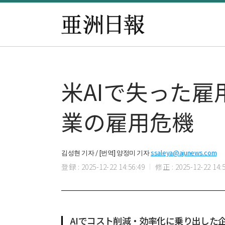
米AIで失った雇
業の雇用危機
김성현 기자 / [번역] 양정미 기자
ssaleya@ajunews.com
登録 : 2025-12-22 14:56:49
修正 : 2025-12-22 14:5
AIでコスト削減・効率化に乗り出した