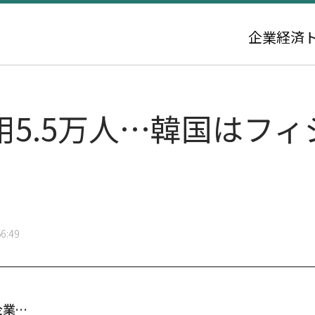
企業
経済
用5.5万人…韓国はフィ
6:49
企業…