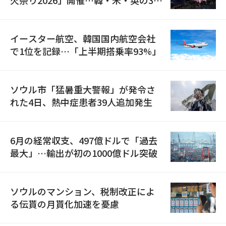
国が参加
イースター航空、韓国国内航空会社
で1位を記録…「上半期搭乗率93%」
ソウル市「猛暑重大警報」が発令さ
れた4日、熱中症患者39人追加発生
6月の経常収支、497億ドルで「過去
最大」…輸出が初の1000億ドル突破
ソウルのマンション、税制改正によ
る伝貰の月貰化加速を憂慮