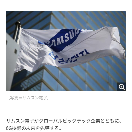
e
t
m
m
b
t
o
i
o
e
u
n
o
r
t
k
［写真＝サムスン電子］
サムスン電子がグローバルビッグテック企業とともに、
6G技術の未来を先導する。