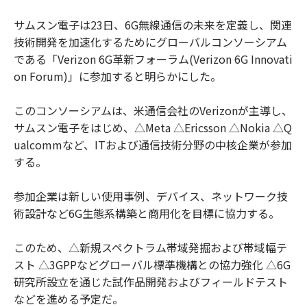
サムスン電子は23日、6G無線通信の未来を定義し、関連
技術開発を加速化するためにグローバルコンソーシアム
である「Verizon 6G革新フォーラム(Verizon 6G Innovati
on Forum)」に参加すると明らかにした。
このコンソーシアムは、米通信会社のVerizonが主導し、
サムスン電子をはじめ、△Meta △Ericsson △Nokia △Q
ualcommなど、ITおよび通信技術分野の中核企業が参加
する。
参加企業は新しい使用事例、デバイス、ネットワーク技
術設計など6G生態系構築と商用化を目標に協力する。
このため、△新規スペクトラム帯域発掘および帯域幅テ
スト △3GPPなどグローバル標準機構との協力強化 △6G
研究所設立を通じた試作品開発およびフィールドテスト
などを進める予定だ。