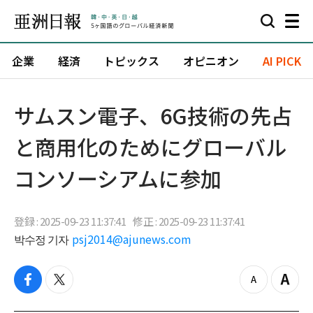
企業
経済
トピックス
オピニオン
AI PICK
サムスン電子、6G技術の先占
と商用化のためにグローバル
コンソーシアムに参加
登録 : 2025-09-23 11:37:41
修正 : 2025-09-23 11:37:41
박수정 기자
psj2014@ajunews.com
f
t
z
Z
a
w
o
o
c
i
o
o