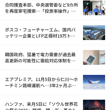
合同捜査本部、中央選管委など9カ所
を再度家宅捜索…「投票率操作」の
資料を確保
ポスコ・フューチャーエム、国内バ
ッテリー企業とLFP正極材19万トン
の供給契約を締結
韓国政府、猛暑で電力需要が過去最
高更新の可能性に需給対応体制を点
検
エアプレミア、11月5日から仁川〜ホ
ーチミン路線運航へ…3年2ヶ月ぶり
の再開
ハンファ、来月5日に「ソウル世界花
火祭り2026」開催…韓・米・英の3カ