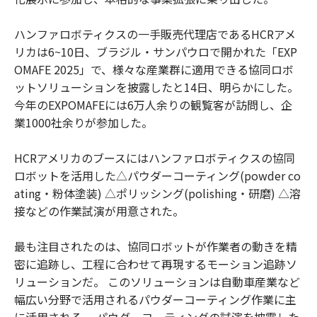
ハンファロボティクスの一手販売代理店であるHCRアメ
リカは6~10日、ブラジル・サンパウロで開かれた「EXP
OMAFE 2025」で、様々な産業群に適用できる協同ロボ
ットソリューションを披露したと14日、明らかにした。
今年のEXPOMAFEには6万人余りの観覧客が訪問し、企
業1000社余りが参加した。
HCRアメリカのブースにはハンファロボティクスの協同
ロボットを活用した△パウダーコーティング(powder co
ating・粉体塗装) △ポリッシング(polishing・研磨) △溶
接などの作業試演が用意された。
最も注目されたのは、協同ロボットが作業者の動きを精
密に追跡し、工程に合わせて再現するモーション追跡ソ
リューションだ。 このソリューションは自動車産業など
幅広い分野で活用されるパウダーコーティング作業に主
に活用される。 パウダーコーティングの試演を披露した