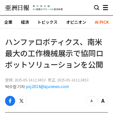
企業
経済
トピックス
オピニオン
AI PICK
ハンファロボティクス、南米
最大の工作機械展示で協同ロ
ボットソリューションを公開
登録 : 2025-05-14 11:34:53
修正 : 2025-05-14 11:34:53
박수정 기자
psj2014@ajunews.com
f
t
z
Z
a
w
o
o
c
i
o
o