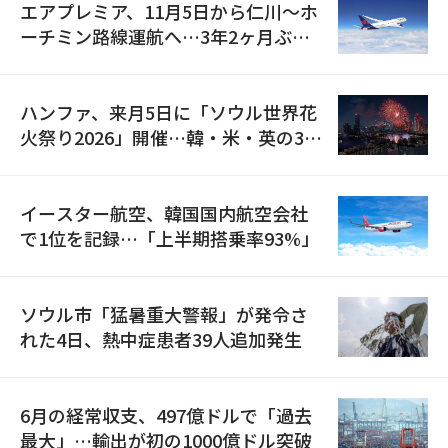
エアプレミア、11月5日から仁川〜ホ
ーチミン路線運航へ…3年2ヶ月ぶり
の再開
ハンファ、来月5日に「ソウル世界花
火祭り2026」開催…韓・米・英の3カ
国が参加
イースター航空、韓国国内航空会社
で1位を記録…「上半期搭乗率93%」
ソウル市「猛暑重大警報」が発令さ
れた4日、熱中症患者39人追加発生
6月の経常収支、497億ドルで「過去
最大」…輸出が初の1000億ドル突破