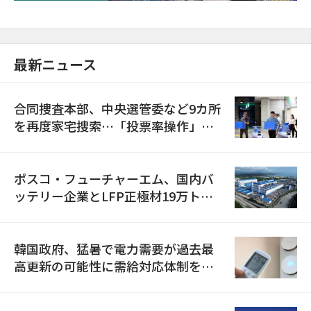
最新ニュース
合同捜査本部、中央選管委など9カ所
を再度家宅捜索…「投票率操作」の
資料を確保
ポスコ・フューチャーエム、国内バ
ッテリー企業とLFP正極材19万トン
の供給契約を締結
韓国政府、猛暑で電力需要が過去最
高更新の可能性に需給対応体制を点
検