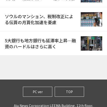
ソウルのマンション、税制改正によ
る伝貰の月貰化加速を憂慮
5大銀行も地方銀行も延滞率上昇…融
資のハードルはさらに高く
PC ver
TOP
Aju News Corporation LEEMA Building, 11th floor,