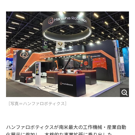
e
t
m
m
b
t
o
i
o
e
u
n
o
r
t
k
［写真＝ハンファロボティクス］
ハンファロボティクスが南米最大の工作機械・産業自動
化展示に参加し、本格的な事業拡張に乗り出した。