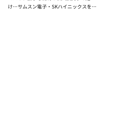
け…サムスン電子・SKハイニックスを巡
る明暗