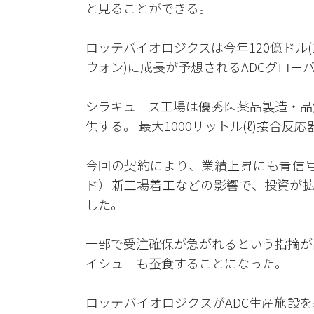
と見ることができる。
ロッテバイオロジクスは今年120億ドル(17兆
ウォン)に成長が予想されるADCグロー
シラキュース工場は優秀医薬品製造・品質
供する。 最大1000リットル(ℓ)接合
今回の契約により、業績上昇にも青信号
ド）新工場着工などの影響で、投資が拡
した。
一部で受注確保が急がれるという指摘が
イシューも蚕食することになった。
ロッテバイオロジクスがADC生産施設