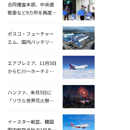
合同捜査本部、中央選
管委など9カ所を再度家
宅捜索…「投票率操
作」の資料を確保
ポスコ・フューチャー
エム、国内バッテリー
企業とLFP正極材19万ト
ンの供給契約を締結
エアプレミア、11月5日
から仁川〜ホーチミン
路線運航へ…3年2ヶ月
ぶりの再開
ハンファ、来月5日に
「ソウル世界花火祭り
2026」開催…韓・米・
英の3カ国が参加
イースター航空、韓国
国内航空会社で1位を記