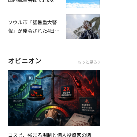
録…「上半期搭乗率
93%」
ソウル市「猛暑重大警
報」が発令された4日、
熱中症患者39人追加発
生
オピニオン
もっと見る
コスピ、強まる規制と個人投資家の賭