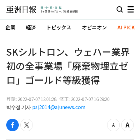
企業
経済
トピックス
オピニオン
AI PICK
​SKシルトロン、ウェハー業界
初の全事業場「廃棄物埋立ゼ
ロ」ゴールド等級獲得
登録 : 2022-07-07 12:01:28
修正 : 2022-07-07 16:29:20
박수정 기자
psj2014@ajunews.com
f
t
z
Z
a
w
o
o
c
i
o
o