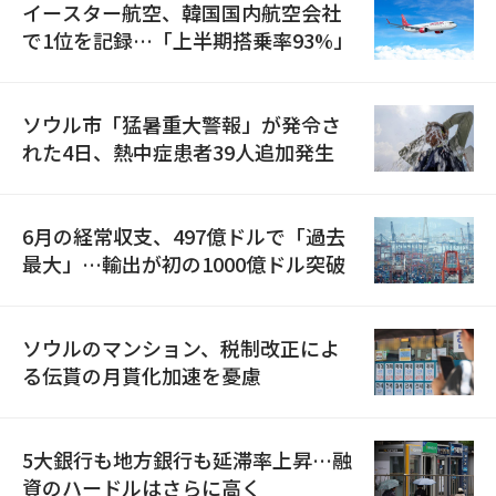
イースター航空、韓国国内航空会社
で1位を記録…「上半期搭乗率93%」
ソウル市「猛暑重大警報」が発令さ
れた4日、熱中症患者39人追加発生
6月の経常収支、497億ドルで「過去
最大」…輸出が初の1000億ドル突破
ソウルのマンション、税制改正によ
る伝貰の月貰化加速を憂慮
5大銀行も地方銀行も延滞率上昇…融
資のハードルはさらに高く