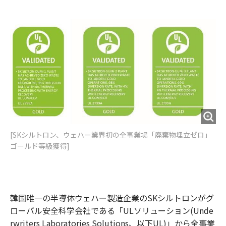
e
t
m
m
b
t
o
i
o
e
u
n
o
r
t
k
[​SKシルトロン、ウェハー業界初の全事業場「廃棄物埋立ゼロ」
ゴールド等級獲得]
韓国唯一の半導体ウェハー製造企業のSKシルトロンがグ
ローバル安全科学会社である「ULソリューション(Unde
rwriters Laboratories Solutions、以下UL)」から全事業