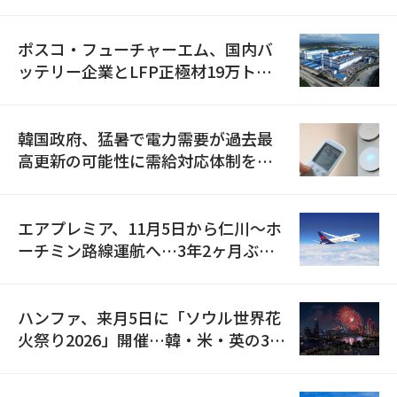
資料を確保
ポスコ・フューチャーエム、国内バ
ッテリー企業とLFP正極材19万トン
の供給契約を締結
韓国政府、猛暑で電力需要が過去最
高更新の可能性に需給対応体制を点
検
エアプレミア、11月5日から仁川〜ホ
ーチミン路線運航へ…3年2ヶ月ぶり
の再開
ハンファ、来月5日に「ソウル世界花
火祭り2026」開催…韓・米・英の3カ
国が参加