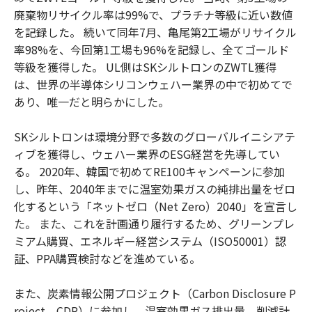
廃棄物リサイクル率は99%で、プラチナ等級に近い数値
を記録した。 続いて同年7月、亀尾第2工場がリサイクル
率98%を、今回第1工場も96%を記録し、全てゴールド
等級を獲得した。 UL側はSKシルトロンのZWTL獲得
は、世界の半導体シリコンウェハー業界の中で初めてで
あり、唯一だと明らかにした。
SKシルトロンは環境分野で多数のグローバルイニシアテ
ィブを獲得し、ウェハー業界のESG経営を先導してい
る。 2020年、韓国で初めてRE100キャンペーンに参加
し、昨年、2040年までに温室効果ガスの純排出量をゼロ
化するという「ネットゼロ（Net Zero）2040」を宣言し
た。 また、これを計画通り履行するため、グリーンプレ
ミアム購買、エネルギー経営システム（ISO50001）認
証、PPA購買検討などを進めている。
また、炭素情報公開プロジェクト（Carbon Disclosure P
roject、CDP）に参加し、温室効果ガス排出量、削減計