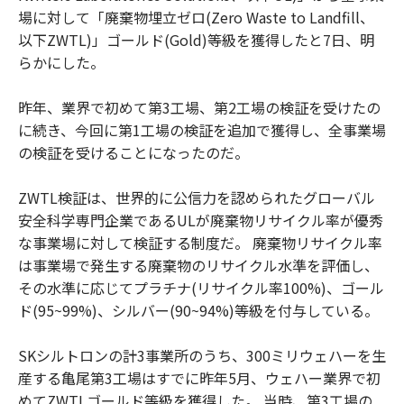
場に対して「廃棄物埋立ゼロ(Zero Waste to Landfill、
以下ZWTL)」ゴールド(Gold)等級を獲得したと7日、明
らかにした。
昨年、業界で初めて第3工場、第2工場の検証を受けたの
に続き、今回に第1工場の検証を追加で獲得し、全事業場
の検証を受けることになったのだ。
ZWTL検証は、世界的に公信力を認められたグローバル
安全科学専門企業であるULが廃棄物リサイクル率が優秀
な事業場に対して検証する制度だ。 廃棄物リサイクル率
は事業場で発生する廃棄物のリサイクル水準を評価し、
その水準に応じてプラチナ(リサイクル率100%)、ゴール
ド(95~99%)、シルバー(90~94%)等級を付与している。
SKシルトロンの計3事業所のうち、300ミリウェハーを生
産する亀尾第3工場はすでに昨年5月、ウェハー業界で初
めてZWTLゴールド等級を獲得した。 当時、第3工場の