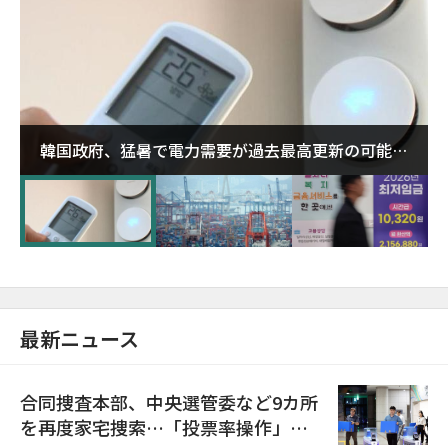
韓国政府、猛暑で電力需要が過去最高更新の可能性
に需給対応体制を点検
最新ニュース
合同捜査本部、中央選管委など9カ所
を再度家宅捜索…「投票率操作」の