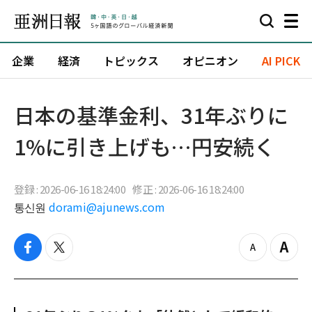
企業
経済
トピックス
オピニオン
AI PICK
日本の基準金利、31年ぶりに
1%に引き上げも…円安続く
登録 : 2026-06-16 18:24:00
修正 : 2026-06-16 18:24:00
통신원
dorami@ajunews.com
f
t
z
Z
a
w
o
o
c
i
o
o
e
t
m
m
b
t
o
i