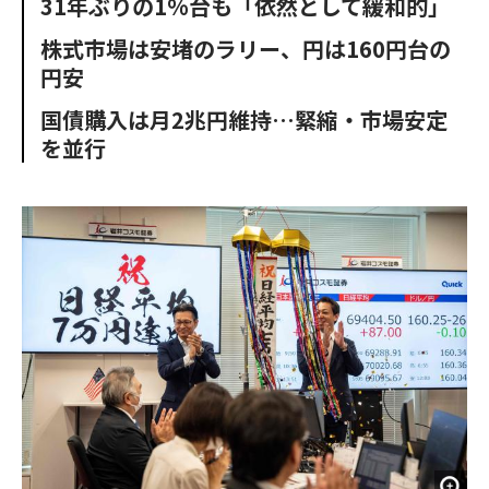
31年ぶりの1%台も「依然として緩和的」
o
e
u
n
o
r
t
株式市場は安堵のラリー、円は160円台の
k
円安
国債購入は月2兆円維持…緊縮・市場安定
を並行