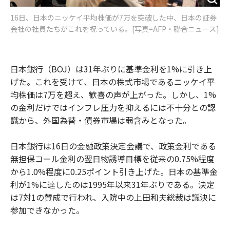
16日、日本のニッケイ平均株価が7万を突破した中、日本の証券
会社の社員たちがこれを祝っている。[写真=AFP・聯合ニュース]
日本銀行（BOJ）は31年ぶりに基準金利を1%に引き上
げた。これを受けて、日本の株式市場であるニッケイ平
均株価は7万を超え、歓喜の声が上がった。しかし、1%
の金利だけではインフレ圧力を抑えるには不十分との認
識から、外国為替・債券市場は弱含みとなった。
日本銀行は16日の金融政策決定会議で、政策金利である
無担保コール金利の翌日物誘導目標を従来の0.75%程度
から1.0%程度に0.25ポイント引き上げた。日本の基準金
利が1%に達したのは1995年以来31年ぶりである。決定
は7対1の賛成で行われ、入院中の上田和夫総裁は議決に
参加できなかった。