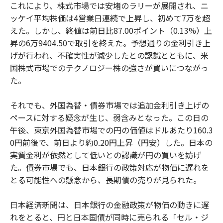
これにより、株式市場では安堵のラリーが展開され、ニ
ッケイ平均株価は4営業日連続で上昇し、初めて7万を超
えた。しかし、終値は前日比87.00ポイント（0.13%）上
昇の6万9404.50で取引を終えた。予想通りの金利引き上
げが行われ、不確実性が減少したとの認識とともに、米
国株式市場でのテクノロジー株の強さが買いにつながっ
た。
それでも、外国為替・債券市場では追加金利引き上げの
ペースに対する疑念が生じ、弱含みとなった。この日の
午後、東京外国為替市場での円の価値はドルあたり160.3
0円前後で、前日より約0.20円上昇（円安）した。日本の
実質金利が依然として低いとの認識が円の買いを妨げ
た。債券市場でも、日本銀行の政策対応が物価に遅れを
とる可能性への懸念から、長期債の売りが見られた。
日本経済新聞は、日本銀行の金融政策が物価の動きに遅
れをとると、円と日本国債が同時に売られる「セル・ジ