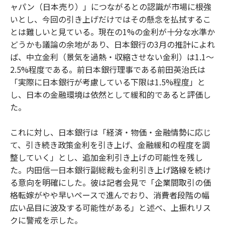
ャパン（日本売り）」につながるとの認識が市場に根強
いとし、今回の引き上げだけではその懸念を払拭するこ
とは難しいと見ている。現在の1%の金利が十分な水準か
どうかも議論の余地があり、日本銀行の3月の推計によれ
ば、中立金利（景気を過熱・収縮させない金利）は1.1〜
2.5%程度である。前日本銀行理事である前田英治氏は
「実際に日本銀行が考慮している下限は1.5%程度」と
し、日本の金融環境は依然として緩和的であると評価し
た。
これに対し、日本銀行は「経済・物価・金融情勢に応じ
て、引き続き政策金利を引き上げ、金融緩和の程度を調
整していく」とし、追加金利引き上げの可能性を残し
た。内田信一日本銀行副総裁も金利引き上げ路線を続け
る意向を明確にした。彼は記者会見で「企業間取引の価
格転嫁がやや早いペースで進んでおり、消費者段階の幅
広い品目に波及する可能性がある」と述べ、上振れリス
クに警戒を示した。