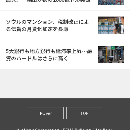
ソウルのマンション、税制改正によ
る伝貰の月貰化加速を憂慮
5大銀行も地方銀行も延滞率上昇…融
資のハードルはさらに高く
PC ver
TOP
Aju News Corporation LEEMA Building, 11th floor,