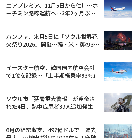
エアプレミア、11月5日から仁川〜ホ
ーチミン路線運航へ…3年2ヶ月ぶり
の再開
ハンファ、来月5日に「ソウル世界花
火祭り2026」開催…韓・米・英の3カ
国が参加
イースター航空、韓国国内航空会社
で1位を記録…「上半期搭乗率93%」
ソウル市「猛暑重大警報」が発令さ
れた4日、熱中症患者39人追加発生
6月の経常収支、497億ドルで「過去
最大」…輸出が初の1000億ドル突破