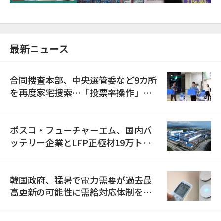
最新ニュース
合同捜査本部、中央選管委など9カ所
を再度家宅捜索…「投票率操作」の
資料を確保
ポスコ・フューチャーエム、国内バ
ッテリー企業とLFP正極材19万トン
の供給契約を締結
韓国政府、猛暑で電力需要が過去最
高更新の可能性に需給対応体制を点
検