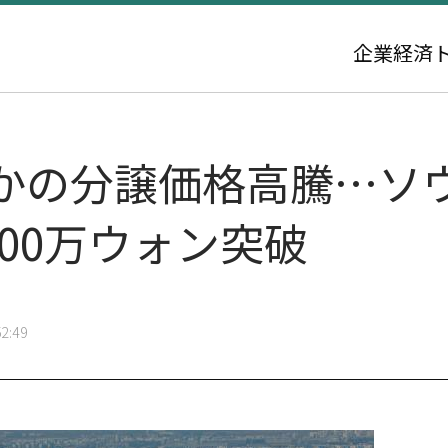
企業
経済
かの分譲価格高騰…ソ
000万ウォン突破
2:49