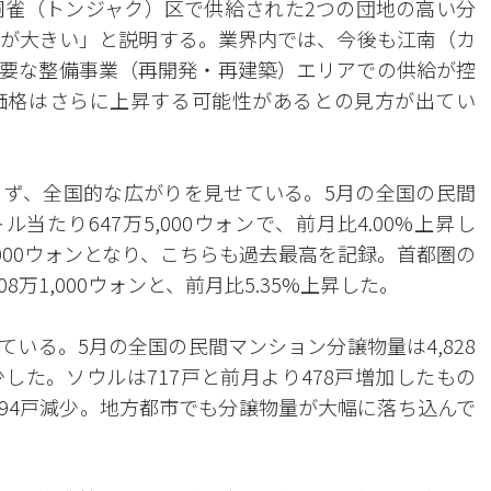
銅雀（トンジャク）区で供給された2つの団地の高い分
が大きい」と説明する。業界内では、今後も江南（カ
要な整備事業（再開発・再建築）エリアでの供給が控
価格はさらに上昇する可能性があるとの見方が出てい
ず、全国的な広がりを見せている。5月の全国の民間
たり647万5,000ウォンで、前月比4.00%上昇し
5,000ウォンとなり、こちらも過去最高を記録。首都圏の
8万1,000ウォンと、前月比5.35%上昇した。
いる。5月の全国の民間マンション分譲物量は4,828
少した。ソウルは717戸と前月より478戸増加したもの
,194戸減少。地方都市でも分譲物量が大幅に落ち込んで