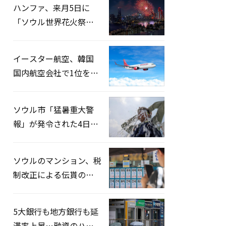
ハンファ、来月5日に
「ソウル世界花火祭り
2026」開催…韓・米・
英の3カ国が参加
イースター航空、韓国
国内航空会社で1位を記
録…「上半期搭乗率
93%」
ソウル市「猛暑重大警
報」が発令された4日、
熱中症患者39人追加発
生
ソウルのマンション、税
制改正による伝貰の月
貰化加速を憂慮
5大銀行も地方銀行も延
滞率上昇…融資のハー