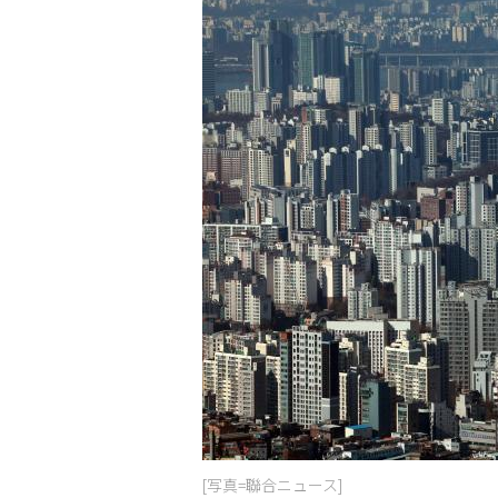
[写真=聯合ニュース]