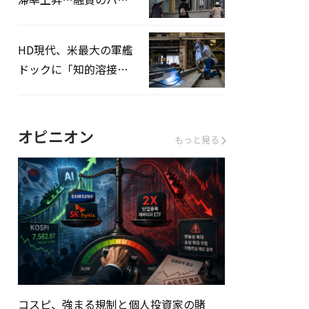
ドルはさらに高く
HD現代、米最大の軍艦
ドックに「知的溶接」
システムを導入へ
オピニオン
もっと見る
コスピ、強まる規制と個人投資家の賭