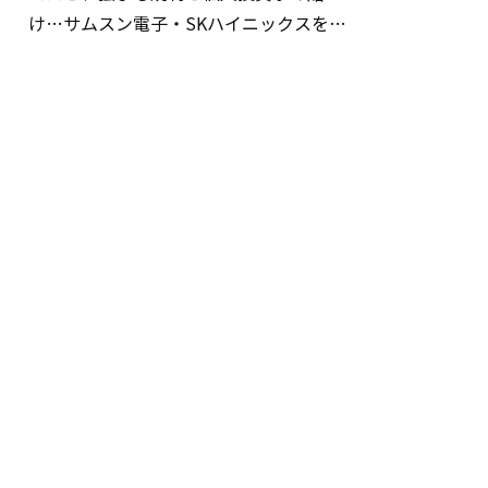
け…サムスン電子・SKハイニックスを巡
る明暗