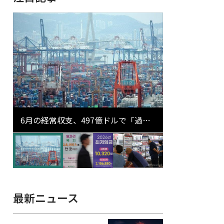
6月の経常収支、497億ドルで「過去
最大」…輸出が初の1000億ドル突破
最新ニュース