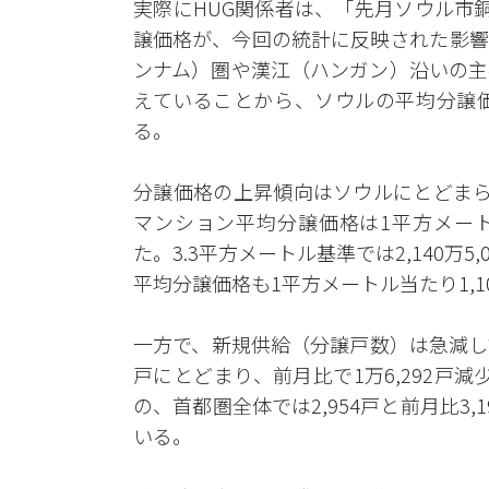
実際にHUG関係者は、「先月ソウル市
譲価格が、今回の統計に反映された影響
ンナム）圏や漢江（ハンガン）沿いの主
えていることから、ソウルの平均分譲
る。
分譲価格の上昇傾向はソウルにとどまら
マンション平均分譲価格は1平方メートル当
た。3.3平方メートル基準では2,140万
平均分譲価格も1平方メートル当たり1,10
一方で、新規供給（分譲戸数）は急減して
戸にとどまり、前月比で1万6,292戸減
の、首都圏全体では2,954戸と前月比3
いる。