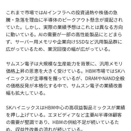
これまで市場ではAIインフラへの投資過熱や株価の急
騰・急落を理由に半導体のピークアウト懸念が提起され
ていた。しかし、実際の業績予想はこれとは異なる方向
に動いている。AIの需要が一部の高性能製品にとどまら
ず、サーバー用メモリや企業向けSSDなど汎用製品群に
広がっているため、業況回復の幅が広がっている。
サムスン電子は大規模な生産能力を背景に、汎用メモリ
価格上昇の恩恵を大きく受けている。HBM市場ではSKハ
イニックスが主導権を握っているが、DRAMやNAND全般
の価格反発が本格化する中で、サムスン電子の業績改善
幅も拡大している。
SKハイニックスはHBM中心の高収益製品ミックスが業績
を押し上げている。エヌビディアなど主要AI半導体顧客
の需要が堅調であり、HBMの供給不足が続いているた
め、収益性改善の流れが続いている。