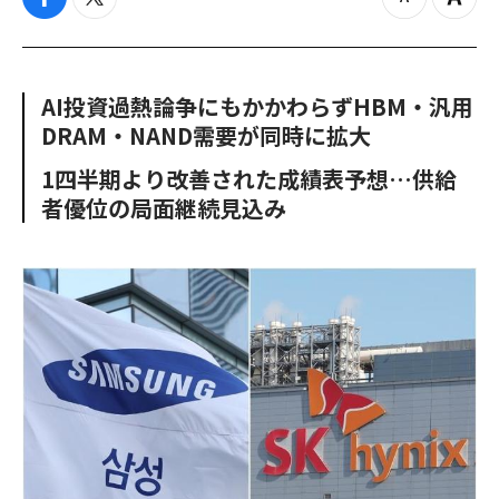
f
t
z
Z
a
w
o
o
c
i
o
o
e
t
m
m
b
t
o
i
AI投資過熱論争にもかかわらずHBM・汎用
o
e
u
n
DRAM・NAND需要が同時に拡大
o
r
t
k
1四半期より改善された成績表予想…供給
者優位の局面継続見込み