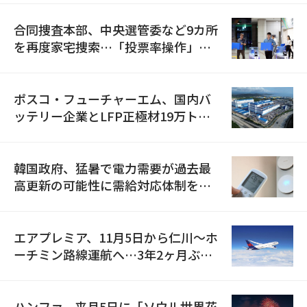
合同捜査本部、中央選管委など9カ所
を再度家宅捜索…「投票率操作」の
資料を確保
ポスコ・フューチャーエム、国内バ
ッテリー企業とLFP正極材19万トン
の供給契約を締結
韓国政府、猛暑で電力需要が過去最
高更新の可能性に需給対応体制を点
検
エアプレミア、11月5日から仁川〜ホ
ーチミン路線運航へ…3年2ヶ月ぶり
の再開
ハンファ、来月5日に「ソウル世界花