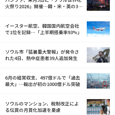
火祭り2026」開催…韓・米・英の3カ
国が参加
イースター航空、韓国国内航空会社
で1位を記録…「上半期搭乗率93%」
ソウル市「猛暑重大警報」が発令さ
れた4日、熱中症患者39人追加発生
6月の経常収支、497億ドルで「過去
最大」…輸出が初の1000億ドル突破
ソウルのマンション、税制改正によ
る伝貰の月貰化加速を憂慮