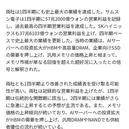
両社は1四半期にも史上最大の業績を達成した。サムス
ン電子は1四半期に57兆2000億ウォンの営業利益を記録
し、過去最高の四半期営業利益を達成した。SKハイニッ
クスも37兆6103億ウォンの営業利益を上げ、四半期ベー
スで史上最大の業績を更新した。当時の業績は、AIサー
バーへの投資拡大がHBMや高容量DRAM、企業向けSSD
の需要を押し上げ、汎用メモリの価格上昇と相まって、
メモリ市場が単なる回復を超えた超好況に入ったとの信
号と解釈された。
両社とも1四半期より改善された成績表を受け取る可能
性が高い。両社は記録的な営業利益を上げたが、1四半
期は伝統的な閑散期に該当し、2四半期には業績がさら
に急激に上昇するとの予想が主流である。また、メモリ
価格の上昇傾向が続いており、AIサーバーへの投資拡大
がHBMの需要を押し上げ、汎用DRAMやNANDでも供給
者優位の流れが続いている。