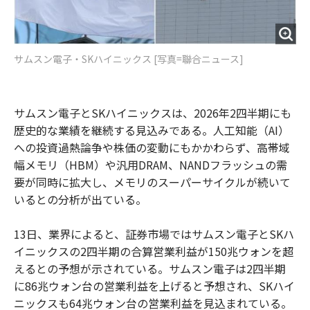
サムスン電子・SKハイニックス [写真=聯合ニュース]
サムスン電子とSKハイニックスは、2026年2四半期にも
歴史的な業績を継続する見込みである。人工知能（AI）
への投資過熱論争や株価の変動にもかかわらず、高帯域
幅メモリ（HBM）や汎用DRAM、NANDフラッシュの需
要が同時に拡大し、メモリのスーパーサイクルが続いて
いるとの分析が出ている。
13日、業界によると、証券市場ではサムスン電子とSKハ
イニックスの2四半期の合算営業利益が150兆ウォンを超
えるとの予想が示されている。サムスン電子は2四半期
に86兆ウォン台の営業利益を上げると予想され、SKハイ
ニックスも64兆ウォン台の営業利益を見込まれている。